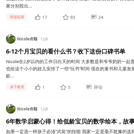
家分别投出...
17
83
24
阅读拓展
Nicole佟颗
12岁
6-12个月宝贝的看什么书？收下这份口碑书单
​Nicole在2岁以内的工作日白天的时间 大多数是和爷爷奶奶一
也给这个小小的娃儿安排了一些“玩书”时间 现在的童书和儿童发
龄...
1
5
评论
亲子教育
Nicole佟颗
12岁
6年数学启蒙心得！给低龄宝贝的数学绘本，故
如果一定选一样孩子必须“武装”的技能 我家一定是毫不犹豫的选