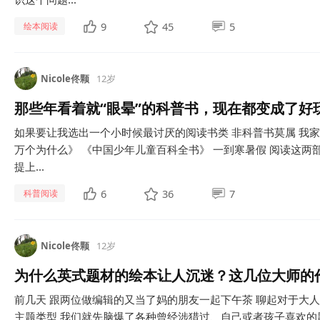
9
45
5
绘本阅读
Nicole佟颗
12岁
那些年看着就“眼晕”的科普书，现在都变成了好
如果要让我选出一个小时候最讨厌的阅读书类 ​非科普书莫属 我家
万个为什么》 《中国少年儿童百科全书》 一到寒暑假 阅读这两
提上...
6
36
7
科普阅读
Nicole佟颗
12岁
为什么英式题材的绘本让人沉迷？这几位大师的
前几天 ​跟两位做编辑的又当了妈的朋友一起下午茶 聊起对于大
主题类型 我们就先脑爆了各种曾经涉猎过、自己或者孩子喜欢的