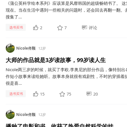
《蒲公英科学绘本系列》应该算是风靡韩国的超级畅销书了。 这套书
现在。当在生活中遇到一些相关的问题时，还会回去再翻一翻。去年
搜集了...
2
7
评论
选书买书
Nicole佟颗
12岁
大师的作品就是3岁读故事，99岁读人生
Nicole两三岁的时候，就买了李欧.李奥尼的部分作品，像特
作短小故事来读给她听。故事本身就很有戏剧性，不时的穿插着搞笑
很是喜...
15
75
20
选书买书
Nicole佟颗
12岁
播种了电影和书，收获了热爱自然科学的娃