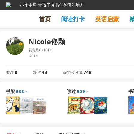
小花生网
带孩子读书学英语的地方
首页
阅读打卡
英语启蒙
Nicole佟颗
花友号621018
2014
8
43
748
关注
粉丝
获赞和收藏
书架
638
读过
509
书
>
>