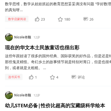
数学思维，数学从娃娃抓起的教育思想妥妥滴没有问题 “学好数
的真知呀...
23
180
26
数学启蒙阅读
Nicole佟颗
12岁
现在的华文本土民族童话也很出彩
这些年跟娃读了很多的国外经典、国际获奖的好作品，但是还是
那些鬼灵精怪。奇幻乡土的故事情节就是特别对胃口，但是也很
到，或者就是太粗糙。 ...
1
4
评论
选书买书
Nicole佟颗
12岁
幼儿STEM必备|性价比超高的宝藏级科学绘本