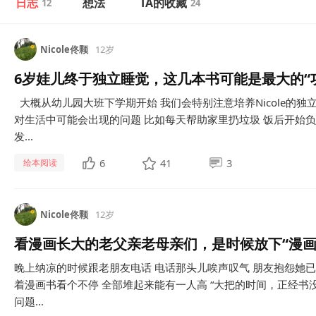
日志
想法
TA的收藏
12
24
Nicole佟颗
12岁
6岁娃儿终于独立睡觉，这几本书可能是最大的“
​ 大概从幼儿园大班下学期开始 我们会特别注意培养Nicole的
对生活中可能会出现的问题 比如每天帮助家里扔垃圾 饭后开始
发...
6
41
3
绘本阅读
Nicole佟颗
12岁
看漫画长大的老父亲老母亲们，是时候放下“漫画
​晚上纳凉的时候跟老朋友电话 电话那头儿唉声叹气 朋友抱怨她
着漫画书看个不停 全部堆起来能有一人高 “大把的时间，正经书没
问题...