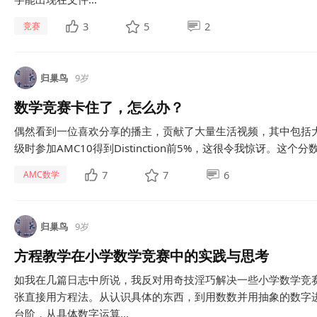
3
5
2
竞赛
归巢鸟
9岁
数学竞赛卡住了，怎么办？
偶然看到一位喜欢分享的播主，贡献了大量生活视频，其中包括大
级时参加AMC10得到Distinction前5%，这很令我惊讶。这个分
7
7
6
AMC数学
归巢鸟
9岁
方程教学在小学数学竞赛中的实践与思考
如我在几篇日志中所说，我反对用奇技淫巧解决一些小学数学竞
张直接用方程法。从认识具体的东西，到用数数并用抽象的数字
台阶，从具体数字运算...