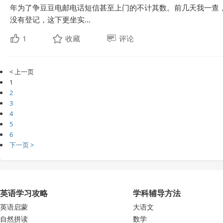
年为了争豆豆电邮电话短信甚至上门的不计其数。前几天我一查
没有登记，这下更坐实...
1
收藏
评论
< 上一页
1
2
3
4
5
6
下一页 >
英语学习攻略
学科辅导方法
英语启蒙
大语文
自然拼读
数学