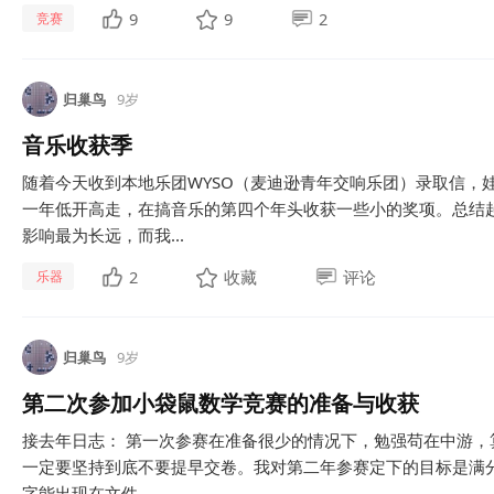
9
9
2
竞赛
归巢鸟
9岁
音乐收获季
随着今天收到本地乐团WYSO（麦迪逊青年交响乐团）录取信，
一年低开高走，在搞音乐的第四个年头收获一些小的奖项。总结
影响最为长远，而我...
2
收藏
评论
乐器
归巢鸟
9岁
第二次参加小袋鼠数学竞赛的准备与收获
接去年日志： 第一次参赛在准备很少的情况下，勉强苟在中游
一定要坚持到底不要提早交卷。我对第二年参赛定下的目标是满分
字能出现在文件...