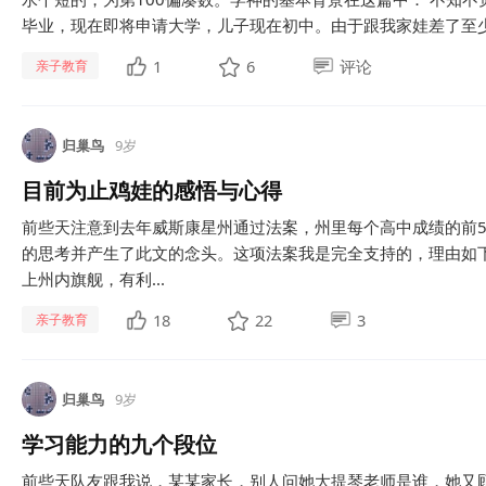
毕业，现在即将申请大学，儿子现在初中。由于跟我家娃差了至少两
1
6
评论
亲子教育
归巢鸟
9岁
目前为止鸡娃的感悟与心得
前些天注意到去年威斯康星州通过法案，州里每个高中成绩的前5
的思考并产生了此文的念头。这项法案我是完全支持的，理由如
上州内旗舰，有利...
18
22
3
亲子教育
归巢鸟
9岁
学习能力的九个段位
前些天队友跟我说，某某家长，别人问她大提琴老师是谁，她又