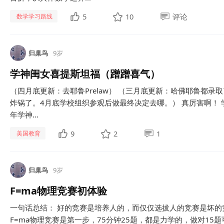
5
10
评论
数学学习路线
归巢鸟
9岁
学神闺女喜提斯坦福（蹭蹭喜气）
（四月底更新：去耶鲁Prelaw） （三月底更新：哈佛耶鲁都
炸锅了。4月底学校组织参观后做最终决定去哪。） 真厉害啊！ 
年学神...
9
2
1
美国教育
归巢鸟
9岁
F=ma物理竞赛初体验
一句话总结： 好的竞赛是培养人的，而仅仅选拔人的竞赛是坏的
F=ma物理竞赛是第一步，75分钟25题，都是力学的，做对1