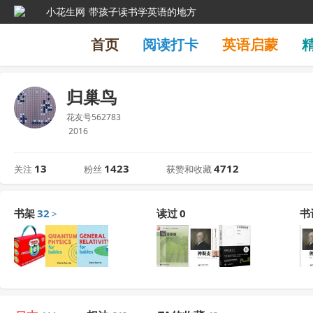
小花生网
带孩子读书学英语的地方
首页
阅读打卡
英语启蒙
归巢鸟
花友号562783
2016
13
1423
4712
关注
粉丝
获赞和收藏
书架
32
读过
0
书
>