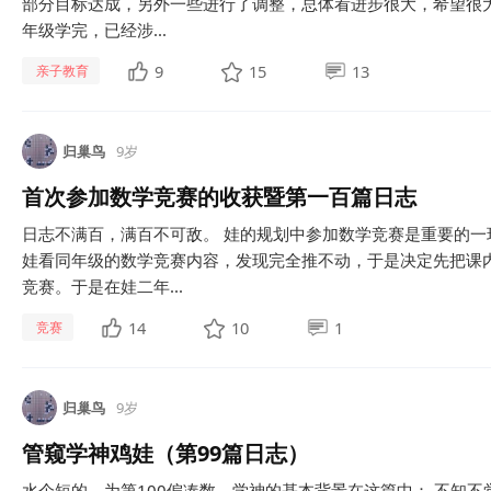
部分目标达成，另外一些进行了调整，总体看进步很大，希望很
年级学完，已经涉...
9
15
13
亲子教育
归巢鸟
9岁
首次参加数学竞赛的收获暨第一百篇日志
日志不满百，满百不可敌。 娃的规划中参加数学竞赛是重要的
娃看同年级的数学竞赛内容，发现完全推不动，于是决定先把课
竞赛。于是在娃二年...
14
10
1
竞赛
归巢鸟
9岁
管窥学神鸡娃（第99篇日志）
水个短的，为第100偏凑数。学神的基本背景在这篇中： 不知