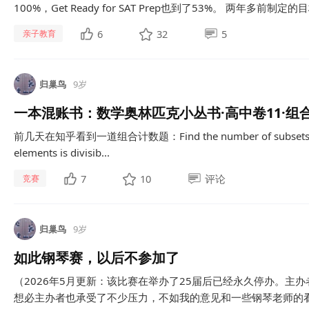
100%，Get Ready for SAT Prep也到了53%。 两年多前制定的目标
6
32
5
亲子教育
归巢鸟
9岁
一本混账书：数学奥林匹克小丛书·高中卷11·组
前几天在知乎看到一道组合计数题：Find the number of subsets of {1, 
elements is divisib...
7
10
评论
竞赛
归巢鸟
9岁
如此钢琴赛，以后不参加了
（2026年5月更新：该比赛在举办了25届后已经永久停办。主
想必主办者也承受了不少压力，不如我的意见和一些钢琴老师的