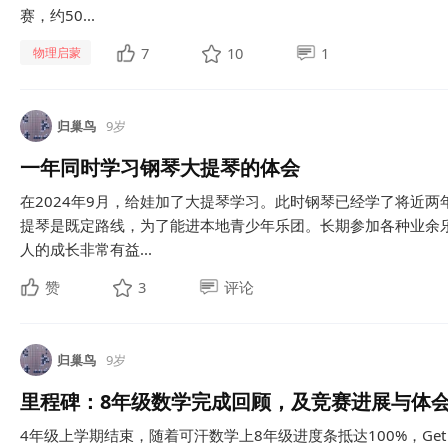
赛，约50...
7
10
1
物理启蒙
归巢鸟
9岁
一年同时学习钢琴大提琴的体会
在2024年9月，给娃加了大提琴学习。此时钢琴已经学了将近
提琴是既定路线，为了能进本地青少年乐团。长期参加各种业余
人的成长非常有益...
赞
3
评论
归巢鸟
9岁
里程碑：8年级数学完成回顾，及竞赛进展与体
4年级上学期结束，随着可汗数学上8年级进度条抵达100%，Get Read