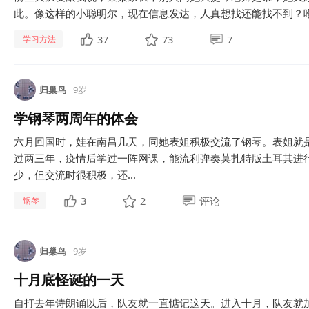
此。像这样的小聪明尔，现在信息发达，人真想找还能找不到？唯
37
73
7
学习方法
归巢鸟
9岁
学钢琴两周年的体会
六月回国时，娃在南昌几天，同她表姐积极交流了钢琴。表姐就
过两三年，疫情后学过一阵网课，能流利弹奏莫扎特版土耳其进
少，但交流时很积极，还...
3
2
评论
钢琴
归巢鸟
9岁
十月底怪诞的一天
自打去年诗朗诵以后，队友就一直惦记这天。进入十月，队友就