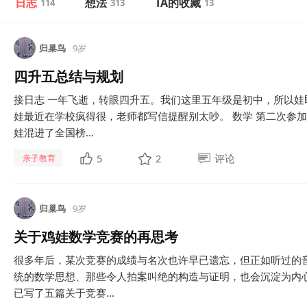
日志
想法
TA的收藏
114
313
13
归巢鸟
9岁
四升五总结与规划
接日志 一年飞逝，转眼四升五。我们这里五年级是初中，所以
娃最近在学校疯得很，老师都写信提醒别太吵。 数学 第二次参
娃混进了全国榜...
5
2
评论
亲子教育
归巢鸟
9岁
关于鸡娃数学竞赛的再思考
很多年后，某次竞赛的成绩与名次也许早已遗忘，但正如听过的
统的数学思想、那些令人拍案叫绝的构造与证明，也会沉淀为内
已写了五篇关于竞赛...