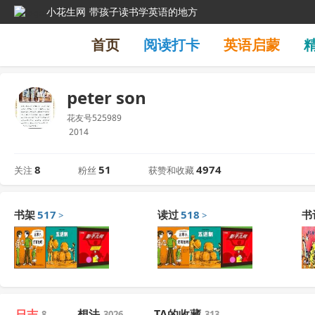
小花生网
带孩子读书学英语的地方
首页
阅读打卡
英语启蒙
peter son
花友号525989
2014
8
51
4974
关注
粉丝
获赞和收藏
书架
517
读过
518
书
>
>
日志
想法
TA的收藏
8
3026
313