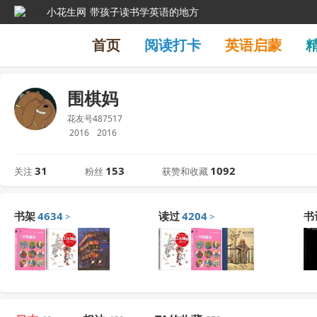
小花生网
带孩子读书学英语的地方
首页
阅读打卡
英语启蒙
围棋妈
花友号487517
2016
2016
31
153
1092
关注
粉丝
获赞和收藏
书架
4634
读过
4204
书
>
>