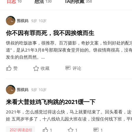
日志
想法
TA的收藏
10
130
358
围棋妈
9岁
10岁
你不因有罪而死，我不因挨饿而生
饼叔的吃饭故事，很推荐。百万摄影，奇妙文案，恰到好处的配乐
道”，是从21年3月8号那期深夜食堂开始的。饼叔情商很高，
发生的自然而然。...
赞
收藏
评论
围棋妈
9岁
10岁
来看大普娃鸡飞狗跳的2021缓一下
2021年，怎么感觉过得这么快，马上就要结束了。回头看看，这
娃 五周岁半多了，十八线幼儿园大班在读，没报任何线下班，平时全
1
1
1
2021阅读总结