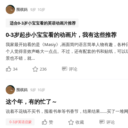
围棋妈
9岁
10岁
适合0-3岁小宝宝看的英语动画片推荐
0-3岁起步小宝宝看的动画片，我有这些推荐
我家最开始看的是《Masiy》,画面简约语言简单人物有趣，各
个人觉得音效声略大一点点。不过，还有配套的书和贴纸，可以
景也不错，就...
34
236
评论
围棋妈
9岁
10岁
这个年，有的忙了～
说着不花钱不买书，囤着书单等书香节，结果结果……买了一堆网课
赞
收藏
评论
0-3岁英语启蒙