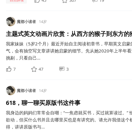
45
307
19
魔都小读者
14岁
主题式英文动画片欣赏：从西方的猴子到东方的
我家妹妹（5岁2个月）最近开始自主阅读初章书，早期英文启蒙
气，会有抽空写文章讲讲她启蒙的细节。先从她2020年上半年
挑剔，只看自己...
7
47
3
魔都小读者
14岁
618，聊一聊买原版书这件事
我身边的妈妈们常常会自嘲：“一焦虑就买书，买过就算读过。” 
欲动，但买什么书并且去哪里买也是有讲究的。请允许我借这个
得，讲讲原版书与...