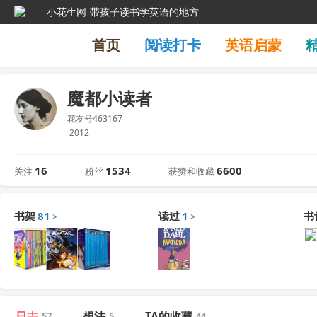
小花生网
带孩子读书学英语的地方
首页
阅读打卡
英语启蒙
魔都小读者
花友号463167
2012
16
1534
6600
关注
粉丝
获赞和收藏
书架
81
读过
1
书
>
>
日志
想法
TA的收藏
57
5
44