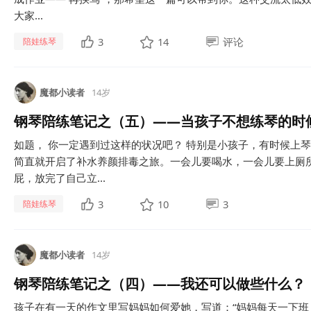
大家...
3
14
评论
陪娃练琴
魔都小读者
14岁
钢琴陪练笔记之（五）——当孩子不想练琴的时
如题， 你一定遇到过这样的状况吧？ 特别是小孩子，有时候上
简直就开启了补水养颜排毒之旅。一会儿要喝水，一会儿要上厕所
屁，放完了自己立...
3
10
3
陪娃练琴
魔都小读者
14岁
钢琴陪练笔记之（四）——我还可以做些什么？
孩子在有一天的作文里写妈妈如何爱她，写道：“妈妈每天一下