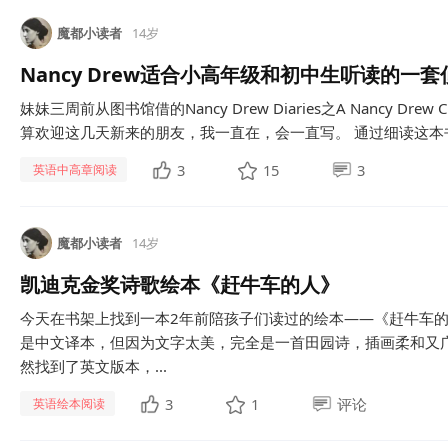
魔都小读者
14岁
Nancy Drew适合小高年级和初中生听读的一
妹妹三周前从图书馆借的Nancy Drew Diaries之A Nancy Dr
算欢迎这几天新来的朋友，我一直在，会一直写。 通过细读这本书
3
15
3
英语中高章阅读
魔都小读者
14岁
凯迪克金奖诗歌绘本《赶牛车的人》
今天在书架上找到一本2年前陪孩子们读过的绘本——《赶牛车的
是中文译本，但因为文字太美，完全是一首田园诗，插画柔和又
然找到了英文版本，...
3
1
评论
英语绘本阅读