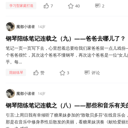
7
40
2
学习型家庭打造
魔都小读者
14岁
钢琴陪练笔记连载之（九）——爸爸去哪儿了？
笔记一页一页写下去，心里想着总要给我们家爸爸留一点儿戏份
个爸爸很忙，其次这个爸爸不懂钢琴，再次这个爸爸是一位“女儿
乎。每...
赞
3
评论
陪娃练琴
魔都小读者
14岁
钢琴陪练笔记连载之（八）——那些和音乐有关
引言:上周日我有幸倾听了糖果妹参加的“致敬贝多芬”在线音乐
那是在音乐中修身养性后散发的美丽，看糖果妹演奏《献给爱丽丝