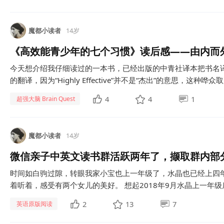
魔都小读者
14岁
《高效能青少年的七个习惯》读后感——由内而
今天想介绍我仔细读过的一本书，已经出版的中青社译本把书名
的翻译，因为“Highly Effective”并不是“杰出”的意思，这种哗众取
4
4
1
超强大脑 Brain Quest
魔都小读者
14岁
微信亲子中英文读书群活跃两年了，撷取群内部
时间如白驹过隙，转眼我家小宝也上一年级了，水晶也已经上四
着听着，感受有两个女儿的美好。 想起2018年9月水晶上一年级
2
13
7
英语原版阅读