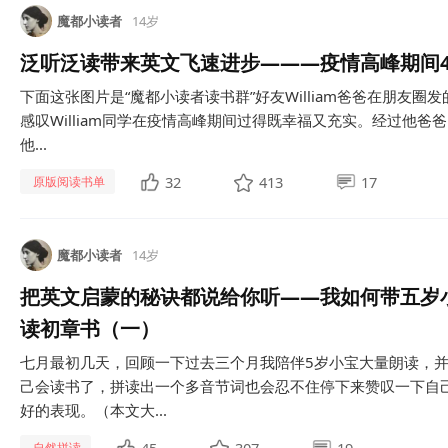
魔都小读者
14岁
泛听泛读带来英文飞速进步———疫情高峰期间4
下面这张图片是“魔都小读者读书群”好友William爸爸在朋友
感叹William同学在疫情高峰期间过得既幸福又充实。经过他
他...
32
413
17
原版阅读书单
魔都小读者
14岁
把英文启蒙的秘诀都说给你听——我如何带五岁
读初章书（一）
七月最初几天，回顾一下过去三个月我陪伴5岁小宝大量朗读，
己会读书了，拼读出一个多音节词也会忍不住停下来赞叹一下自
好的表现。（本文大...
自然拼读