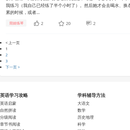
我练习（我自己已经练了半个小时了）。然后她才会去喝水、换衣
累的时候，或者...
2
20
2
陪娃练琴
< 上一页
1
2
3
下一页 >
英语学习攻略
学科辅导方法
英语启蒙
大语文
自然拼读
数学
分级阅读
历史地理
章节书阅读
科学