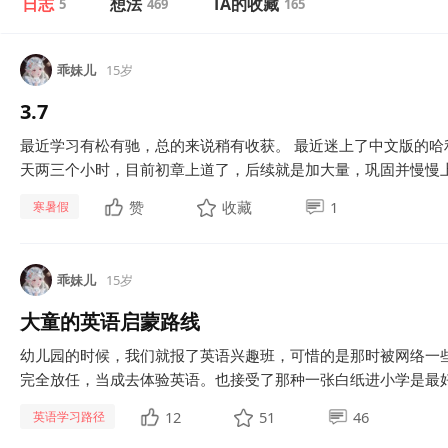
日志
想法
TA的收藏
5
469
165
乖妹儿
15岁
3.7
最近学习有松有驰，总的来说稍有收获。 最近迷上了中文版的哈
天两三个小时，目前初章上道了，后续就是加大量，巩固并慢慢上升
赞
收藏
1
寒暑假
乖妹儿
15岁
大童的英语启蒙路线
幼儿园的时候，我们就报了英语兴趣班，可惜的是那时被网络一
完全放任，当成去体验英语。也接受了那种一张白纸进小学是最好的
12
51
46
英语学习路径