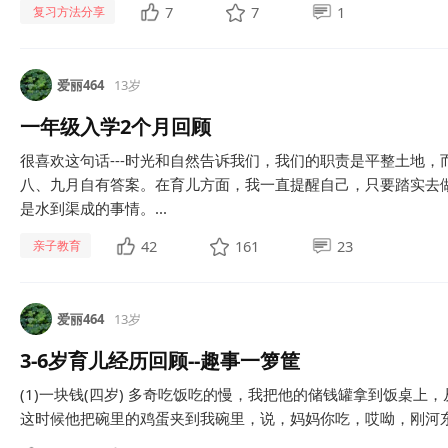
7
7
1
复习方法分享
爱丽464
13岁
一年级入学2个月回顾
很喜欢这句话---时光和自然告诉我们，我们的职责是平整土地
八、九月自有答案。在育儿方面，我一直提醒自己，只要踏实去
是水到渠成的事情。...
42
161
23
亲子教育
爱丽464
13岁
3-6岁育儿经历回顾--趣事一箩筐
(1)一块钱(四岁) 多奇吃饭吃的慢，我把他的储钱罐拿到饭桌
这时候他把碗里的鸡蛋夹到我碗里，说，妈妈你吃，哎呦，刚河东狮