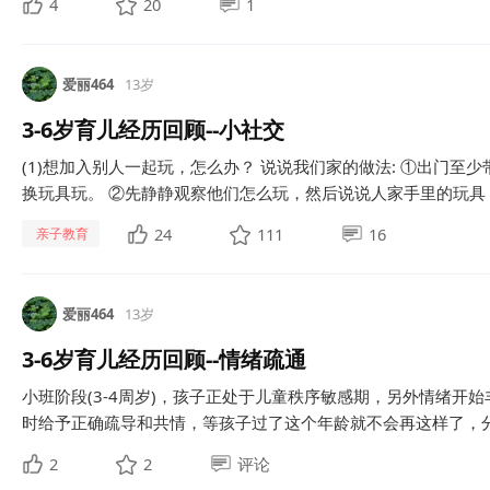
4
20
1
爱丽464
13岁
3-6岁育儿经历回顾--小社交
(1)想加入别人一起玩，怎么办？ 说说我们家的做法: ①出门至
换玩具玩。 ②先静静观察他们怎么玩，然后说说人家手里的玩具，对
24
111
16
亲子教育
爱丽464
13岁
3-6岁育儿经历回顾--情绪疏通
小班阶段(3-4周岁)，孩子正处于儿童秩序敏感期，另外情绪
时给予正确疏导和共情，等孩子过了这个年龄就不会再这样了，分享
2
2
评论