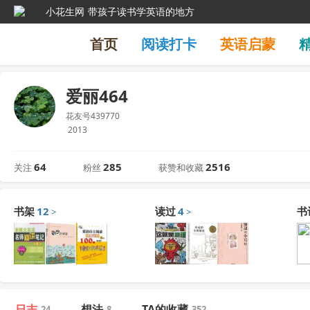
小花生网
带孩子读书学英语的地方
首页
阅读打卡
英语启蒙
爱丽464
花友号439770
2013
64
285
2516
关注
粉丝
获赞和收藏
书架
12
读过
4
书
>
>
日志
想法
TA的收藏
24
8
352