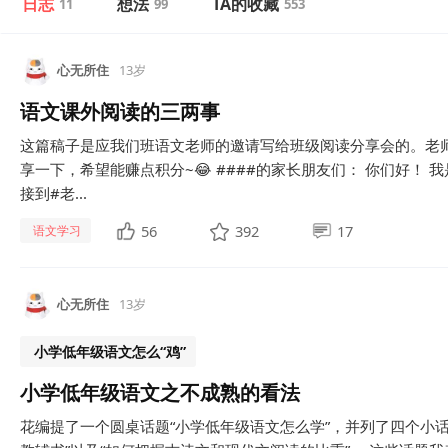
日志
想法
TA的收藏
11
99
553
心无所住
13岁
语文课外阅读的三两事
这篇稿子是应我们班语文老师的邀请写给班级阅读分享会的。老
享一下，希望能赚点积分~😂 ####的家长朋友们： 你们好！ 
接到#老...
56
392
17
语文学习
心无所住
13岁
小学低年级语文怎么“鸡”
小学低年级语文之不成熟的看法
花编提了一个圆桌话题“小学低年级语文怎么学”，并列了四个小话