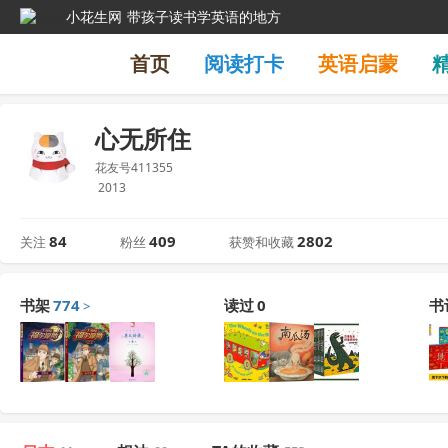
小花生网
带孩子读书学英语的地方
首页
阅读打卡
英语启蒙
心无所住
花友号411355
2013
84
409
2802
关注
粉丝
获赞和收藏
书架
774
读过
0
书
>