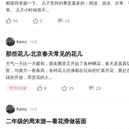
都值得表扬一下。 儿子坚持的事是最多的：阅读、游泳、古筝、
筝。 儿子小时候曾不...
10
5
15
Rainz
16岁
那些花儿-北京春天常见的花儿
天气一天比一天暖和，朋友圈里又开始了各种晒花，春天是真真
暂，与南方一夜春风，各种花儿仿佛都在玩命的忙着开花，要赶在
碌的开放，而赏花的人...
8
29
23
数理化启蒙
Rainz
16岁
二年级的周末游—看花滑做莜面