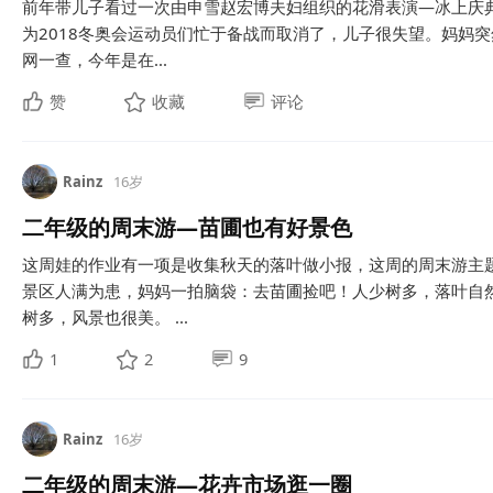
前年带儿子看过一次由申雪赵宏博夫妇组织的花滑表演—冰上庆
为2018冬奥会运动员们忙于备战而取消了，儿子很失望。妈妈
网一查，今年是在...
赞
收藏
评论
Rainz
16岁
二年级的周末游—苗圃也有好景色
这周娃的作业有一项是收集秋天的落叶做小报，这周的周末游主
景区人满为患，妈妈一拍脑袋：去苗圃捡吧！人少树多，落叶自
树多，风景也很美。 ...
1
2
9
Rainz
16岁
二年级的周末游—花卉市场逛一圈