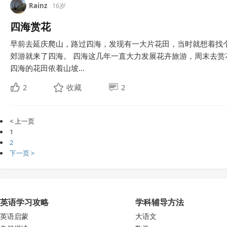
Rainz
16岁
四海赏花
早前去延庆爬山，路过四海，发现有一大片花田，当时就想着找
郊游就来了四海。 四海这几年一直大力发展花卉旅游，周末去
四海的花田依着山坡...
2
收藏
2
< 上一页
1
2
下一页 >
英语学习攻略
学科辅导方法
英语启蒙
大语文