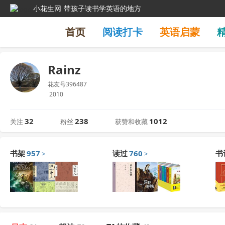
小花生网
带孩子读书学英语的地方
首页
阅读打卡
英语启蒙
Rainz
花友号396487
2010
32
238
1012
关注
粉丝
获赞和收藏
书架
957
读过
760
书
>
>