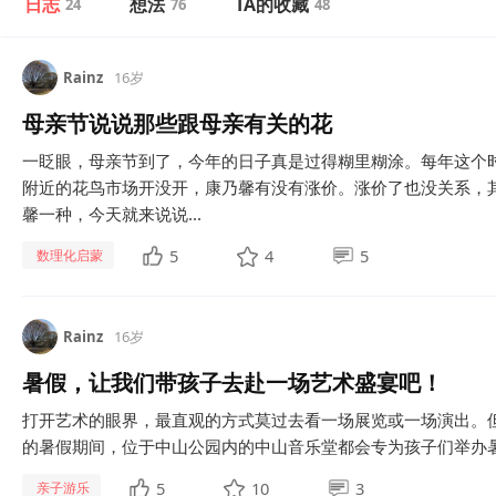
日志
想法
TA的收藏
24
76
48
Rainz
16岁
母亲节说说那些跟母亲有关的花
一眨眼，母亲节到了，今年的日子真是过得糊里糊涂。每年这个
附近的花鸟市场开没开，康乃馨有没有涨价。涨价了也没关系，
馨一种，今天就来说说...
5
4
5
数理化启蒙
Rainz
16岁
暑假，让我们带孩子去赴一场艺术盛宴吧！
打开艺术的眼界，最直观的方式莫过去看一场展览或一场演出。但
的暑假期间，位于中山公园内的中山音乐堂都会专为孩子们举办暑
5
10
3
亲子游乐