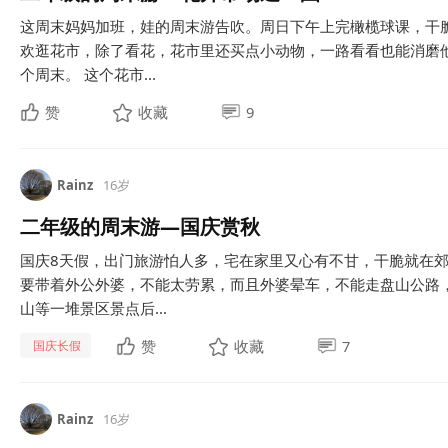
这周末妈妈加班，娃的周末游告吹。周日下午上完橄榄球课，干
欢逛花市，除了看花，花市里还买点小动物，一路看看也能消磨
个周末。 这个花市...
赞
收藏
9
Rainz
16岁
二年级的周末游—国庆赏秋
国庆8天假，出门旅游怕人多，宅在家里又心有不甘，干脆就在郊
要带着外公外婆，不能太劳累，而且外婆晕车，不能走盘山公路
山等一堆景区景点后...
赞
收藏
7
国庆长假
Rainz
16岁