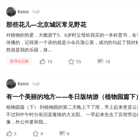
Rainz
16岁
那些花儿—北京城区常见野花
对植物的热爱，大概源于5、6岁时父母给我买的一本科普书，名
传播的，记得第一个讲的就是小伞兵蒲公英，成功的勾起了我对
然就是我的乐园，身...
19
55
18
数理化启蒙
Rainz
16岁
有一个美丽的地方——冬日版纳游（植物园篇下
植物园篇（下） 到植物园的第二天晚上下了雨，早上起来更是
不过到中午时分依旧是毒辣的大太阳。 一早起来先去了宾馆旁
像，外公外婆和我...
3
4
6