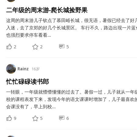
二年级的周末游-爬长城捡野果
这周的周末游儿子钦点了慕田峪长城，很无语，暑假已经去了好
入迷，去了京郊的好几个长城景区。 车行不久，路边出现一片
也强烈要求停车看看...
2
2
5
Rainz
16岁
忙忙碌碌读书郎
一转眼，一年级就懵懵懂懂的过去了。暑假一过，儿子就从一年
校的课程表发下来，发现今年的语文课课时增加了，儿子最喜欢
会课没有了，早上到校...
9
5
6