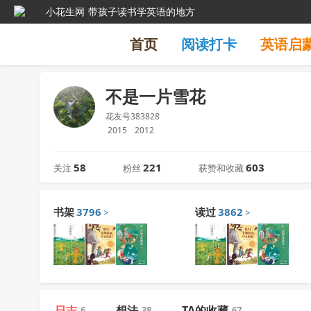
小花生网
带孩子读书学英语的地方
首页
阅读打卡
英语启
不是一片雪花
花友号383828
2015
2012
58
221
603
关注
粉丝
获赞和收藏
书架
3796
读过
3862
>
>
日志
想法
TA的收藏
6
38
67