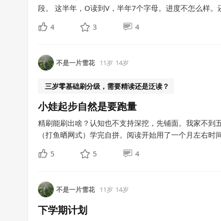
段。 这半年，O读到V，半年7个字母。进度不怎么样。还
4
3
4
不是一片雪花
11岁
14岁
三岁零基础刷分级，需要精读还是泛读？
小娃起步自然是要跑量
精刷能刷出啥？认知也不支持深挖，先铺面。我家不到五
（打鱼晒网式）学完自拼。阅读开始用了一个月左右时间适
5
5
4
不是一片雪花
11岁
14岁
下学期计划