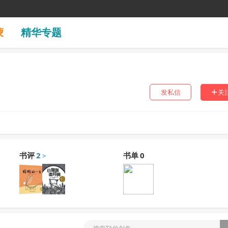
蒙
精华专题
发私信
关
书评
2
书单
0
>