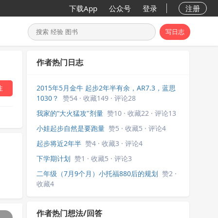
下载App
公众号
登录
注册
写日志
作者热门日志
2015年5月金牛 起步2年半有余，AR7.3，蓝思
注
1030？
赞54 · 收藏149 · 评论28
我家的“大火猛攻"剂量
赞10 · 收藏22 · 评论13
小娃起步自然是要跑量
赞5 · 收藏5 · 评论4
起步将近2年半
赞4 · 收藏3 · 评论4
下学期计划
赞1 · 收藏5 · 评论3
二年级（7月9个月）小托福880后的规划
赞2 ·
收藏4
作者热门想法/回答