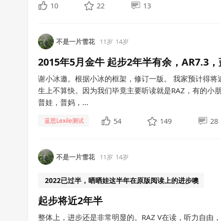
10
22
13
不是一片雪花
11岁
14岁
2015年5月金牛 起步2年半有余，AR7.3，
谢小冰邀。根据小冰的框架，修订一版。 我家预计得将
生上不算快。因为我们毕竟主要听读就是RAZ，有的小
普娃，普妈，...
54
149
28
蓝思Lexile测试
不是一片雪花
11岁
14岁
2022已过半，晒晒娃这半年在原版阅读上的进步噢
起步将近2年半
整体上，进步还是非常明显的。RAZ V在读，听力自