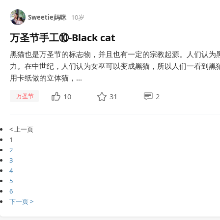
Sweetie妈咪
10岁
万圣节手工⑩-Black cat
黑猫也是万圣节的标志物，并且也有一定的宗教起源。人们认为
力。在中世纪，人们认为女巫可以变成黑猫，所以人们一看到黑
用卡纸做的立体猫，...
10
31
2
万圣节
< 上一页
1
2
3
4
5
6
下一页 >