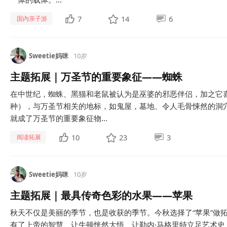
7
14
6
国内亲子游
Sweetie妈咪
10岁
主题拓展｜万圣节的重要象征——蜘蛛
在中世纪，蜘蛛、黑猫和老鼠被认为是巫婆的邪恶伴侣，加之它
种），与万圣节相关的地标，如鬼屋，墓地、令人毛骨悚然的洞
就成了万圣节的重要象征物...
10
23
3
阅读拓展
Sweetie妈咪
10岁
主题拓展｜最具传奇色彩的水果——苹果
秋天不仅是美丽的季节，也是收获的季节。今秋选择了“苹果”做
有了上帝的智慧、让牛顿恍然大悟、让勒内·马格里特立足艺术史