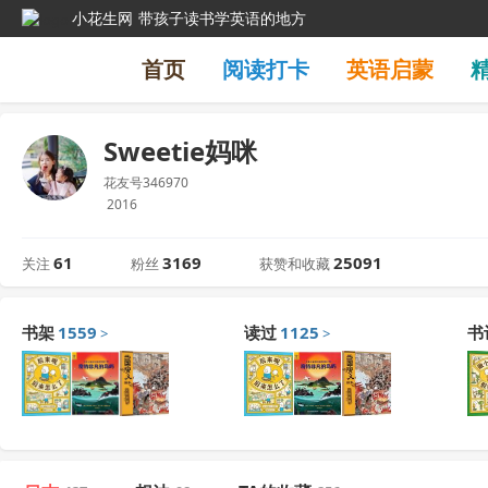
小花生网
带孩子读书学英语的地方
首页
阅读打卡
英语启蒙
Sweetie妈咪
花友号346970
2016
61
3169
25091
关注
粉丝
获赞和收藏
书架
1559
读过
1125
书
>
>