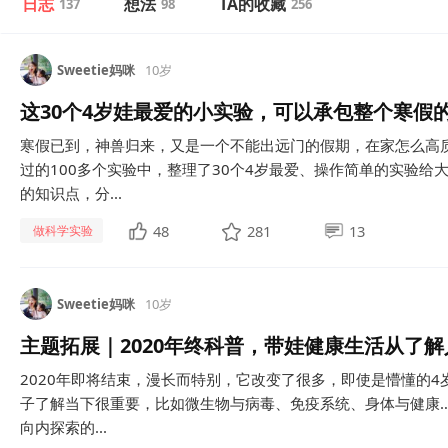
日志
想法
TA的收藏
137
98
256
Sweetie妈咪
10岁
这30个4岁娃最爱的小实验，可以承包整个寒假
寒假已到，神兽归来，又是一个不能出远门的假期，在家怎么高
过的100多个实验中，整理了30个4岁最爱、操作简单的实验给
的知识点，分...
48
281
13
做科学实验
Sweetie妈咪
10岁
主题拓展｜2020年终科普，带娃健康生活从了
2020年即将结束，漫长而特别，它改变了很多，即使是懵懂的
子了解当下很重要，比如微生物与病毒、免疫系统、身体与健康…
向内探索的...