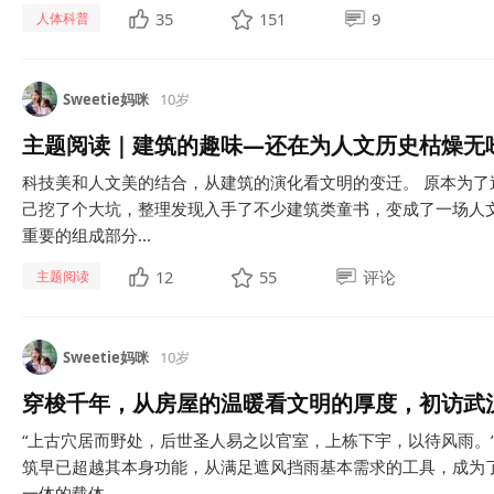
35
151
9
人体科普
Sweetie妈咪
10岁
主题阅读｜建筑的趣味—还在为人文历史枯燥无
科技美和人文美的结合，从建筑的演化看文明的变迁。 原本为
己挖了个大坑，整理发现入手了不少建筑类童书，变成了一场人文
重要的组成部分...
12
55
评论
主题阅读
Sweetie妈咪
10岁
穿梭千年，从房屋的温暖看文明的厚度，初访武
“上古穴居而野处，后世圣人易之以官室，上栋下宇，以待风雨。”
筑早已超越其本身功能，从满足遮风挡雨基本需求的工具，成为
一体的载体。...