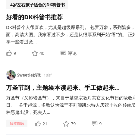
4岁左右孩子适合的DK科普书
好看的DK科普书推荐
DK科普个人很喜欢，尤其是超级厚系列。 包罗万象，系列繁多
面，高清大图。我家看过不少，还是从很厚系列开始“看”的。 正
享一些看过觉...
9
40
评论
Sweetie妈咪
10岁
万圣节到，主题绘本读起来、手工做起来…
万圣节（又称诸圣节），来自于基督宗教对其它文化节日的吸收
日。 关于起源，多数认为源于不列颠凯尔特人庆祝丰收的传统
种恶鬼出没，死去人...
21
79
9
绘本阅读