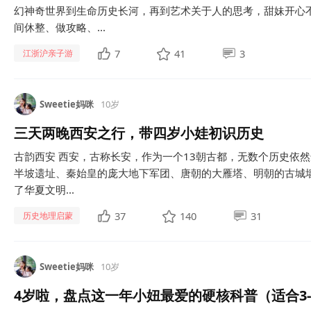
幻神奇世界到生命历史长河，再到艺术关于人的思考，甜妹开心不
间休整、做攻略、...
7
41
3
江浙沪亲子游
Sweetie妈咪
10岁
三天两晚西安之行，带四岁小娃初识历史
古韵西安 西安，古称长安，作为一个13朝古都，无数个历史依
半坡遗址、秦始皇的庞大地下军团、唐朝的大雁塔、明朝的古城墙.
了华夏文明...
37
140
31
历史地理启蒙
Sweetie妈咪
10岁
4岁啦，盘点这一年小妞最爱的硬核科普（适合3-