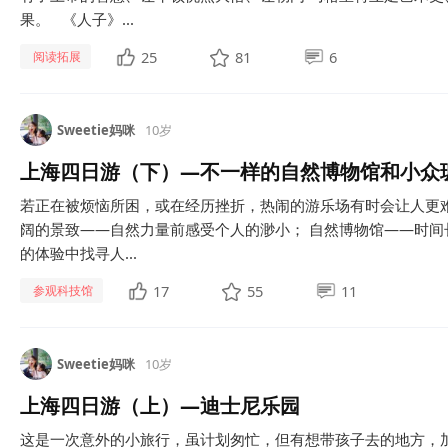
果。 《人子》...
25
81
6
阅读拓展
Sweetie妈咪
10岁
上海四日游（下）—不一样的自然博物馆和小众
若正在被烦恼所困，或在经历挫折，热闹的游乐场有时会让人更
阔的景致——自然力量前感受个人的渺小； 自然博物馆——时间
的体验中找寻人...
17
55
11
参观科技馆
Sweetie妈咪
10岁
上海四日游（上）—迪士尼乐园
这是一次意外的小旅行，虽计划匆忙，但有想带孩子去的地方，