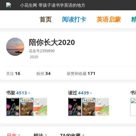
小花生网
带孩子读书学英语的地方
首页
阅读打卡
英语启蒙
陪你长大2020
花友号2399890
2020
16
34
171
关注
粉丝
获赞和收藏
书架
4513
读过
4439
书
>
>
日志
想法
TA的收藏
1
2
4