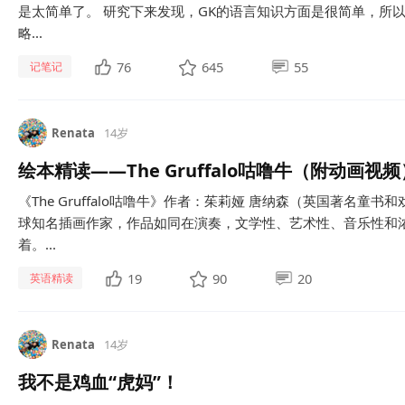
是太简单了。 研究下来发现，GK的语言知识方面是很简单，所以字
略...
76
645
55
记笔记
Renata
14岁
绘本精读——The Gruffalo咕噜牛（附动画视频
《The Gruffalo咕噜牛》作者：茱莉娅 唐纳森（英国著名童
球知名插画作家，作品如同在演奏，文学性、艺术性、音乐性和
着。...
19
90
20
英语精读
Renata
14岁
我不是鸡血“虎妈”！