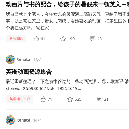
动画片与书的配合，给孩子的暑假来一顿英文＋
我自己就是个宅人，今年女儿的暑假遇上高温天气，更给了我不出
事，就是宅在家里，带女儿阅读，看她喜欢的动画，把家里囤的
个要在远方吗，宅在家...
41
190
13
科普阅读
Renata
14岁
英语动画资源集合
最近重新整理了一下之前推荐过的一些动画资源： ①儿歌童谣 清华语感启蒙04版 
shareid=266980467&uk=19352619...
71
625
21
英语辅助资源
Renata
14岁