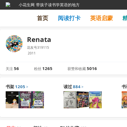
小花生网
带孩子读书学英语的地方
首页
阅读打卡
英语启蒙
Renata
花友号319115
2011
56
1265
5016
关注
粉丝
获赞和收藏
书架
1205
读过
884
书
>
>