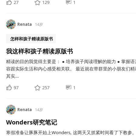
27
129
1
Renata
14岁
怎样和孩子精读原版书
我这样和孩子精读原版书
精读的目的我觉得主要是： ● 培养孩子阅读理解的能力 ● 掌握语
容跟实际生活和内心感受相关联。 最近就在带群里的小朋友们
其实...
97
257
1
Renata
14岁
Wonders研究笔记
寒假准备让豚豚开始上Wonders, 这两天又抓紧时间看了下教