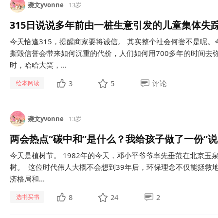
袭文yvonne
13岁
315日说说多年前由一桩生意引发的儿童集体失
今天恰逢315，提醒商家要将诚信。 其实整个社会何尝不是呢
撕毁信誉会带来如何沉重的代价，人们如何用700多年的时间去
时，哈哈大笑，...
3
5
评论
绘本阅读
袭文yvonne
13岁
两会热点“碳中和”是什么？我给孩子做了一份“说
今天是植树节。 1982年的今天，邓小平爷爷率先垂范在北京玉
树。 这位时代伟人大概不会想到39年后，环保理念不仅能拯救地
济格局和...
8
24
2
选书买书