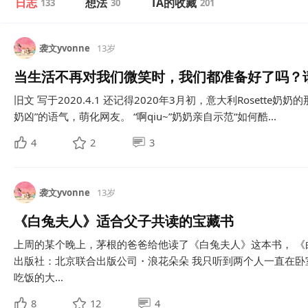
日志
想法
TA的收藏
133
30
201
袭文yvonne
13岁
当生活不再对我们微笑时，我们都准备好了吗？
旧文 写于2020.4.1 还记得2020年3月初，意大利Rosett
奶凶”的语气，萌化网友。 “啊qiu~”奶奶亲自示范“如何酷...
4
2
3
袭文yvonne
13岁
《白兔夫人》适合父子共读的宝藏书
上周的某个晚上，茅根的爸爸给他读了《白兔夫人》这本书， 《白
出版社：北京联合出版公司・浪花朵朵 我只听到两个人一直在卧
吃饭的大...
8
12
4