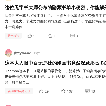
这位无字书大师公布的隐藏书单小秘密，你能解
我最近被一套无字绘本迷住了。 虽然对于这套绘本的夸赞集中
力、想象力、表达力方面的精彩之处, 但是我这个小学生的妈还
本一度难倒...
9
19
3
绘本阅读
袭文yvonne
13岁
这本大人眼中百无是处的漫画书竟然深藏那么多
Dogman这本书一直是茅根的最爱之一，就算我出于均衡阅读
也会被他点名要求看上好几天不还给我。 但是Dogman这本书
欲，故事搞笑...
29
108
13
英语教材与练习册