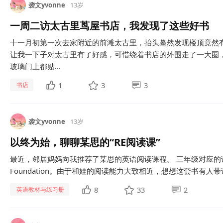
袭文yvonne
13岁
一周二访太古里茑屋书店，我发现了这些好书
十一月初第一次去家附近的前滩太古里，抬头蓦然发现楼顶竟然
让我一下子对太古里有了好感，可惜绕着书店的外围走了一大圈
玻璃门上都贴...
1
3
3
书店
袭文yvonne
13岁
以终为始，聊聊某思的“RE阅读课”
最近，邻居妈妈向我推荐了某思的英语阅读课程。 三年级对应的课程居然是
Foundation。由于和娃的阅读能力大致相近，想想这套书有人
8
33
2
英语教材与练习册