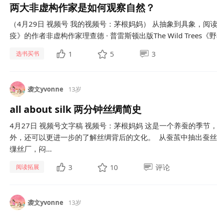
两大非虚构作家是如何观察自然？
（4月29日 视频号 我的视频号：茅根妈妈） 从抽象到具象，阅读
疫》的作者非虚构作家理查德 · 普雷斯顿出版The Wild Trees
1
5
3
选书买书
袭文yvonne
13岁
all about silk 两分钟丝绸简史
4月27日 视频号文字稿 视频号：茅根妈妈 这是一个养蚕的季
外，还可以更进一步的了解丝绸背后的文化。 从蚕茧中抽出蚕
缫丝厂，闷...
3
10
评论
阅读拓展
袭文yvonne
13岁