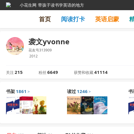
小花生网
带孩子读书学英语的地方
首页
阅读打卡
英语启蒙
袭文yvonne
花友号313909
2012
215
6649
41114
关注
粉丝
获赞和收藏
书架
1861
读过
1246
书
>
>