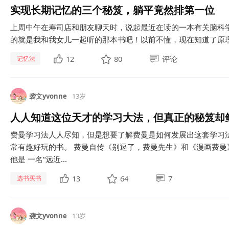
实现长期记忆的三个秘笈，躺平竟然排第一位
上周中午在寿司店和朋友聊天时，说起最近在读的一本有关脑科学
的就是我和我女儿一起听的那本书吧！以前不懂，现在知道了原理以
12
80
评论
记忆法
袭文yvonne
13岁
人人知道这位天才的学习大法，但真正的秘笈却
费曼学习法人人尽知，但是想要了解费曼是如何发展出这套学习
常有趣好玩的书。 费曼自传《别逗了，费曼先生》和《漫画费曼
他是 一名“远近...
13
64
7
选书买书
袭文yvonne
13岁