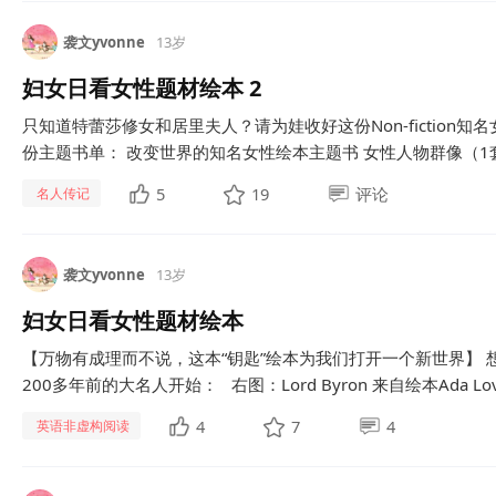
袭文yvonne
13岁
妇女日看女性题材绘本 2
只知道特蕾莎修女和居里夫人？请为娃收好这份Non-fiction
份主题书单： 改变世界的知名女性绘本主题书 女性人物群像（1套套
5
19
评论
名人传记
袭文yvonne
13岁
妇女日看女性题材绘本
【万物有成理而不说，这本“钥匙”绘本为我们打开一个新世界】
200多年前的大名人开始： 右图：Lord Byron 来自绘本Ada Lovelace
4
7
4
英语非虚构阅读