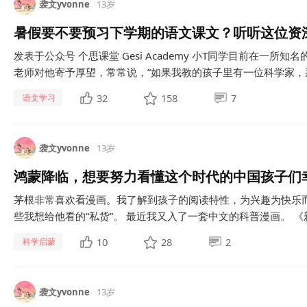
袭文yvonne
13岁
暑假要不要预习下学期的语文课文？听听这位资
发表于公众号 个思课堂 Gesi Academy 小T同学目前在一
老师对他寄予厚望，常常说，”如果我教的孩子里有一位科学家，那么
32
158
7
语文学习
袭文yvonne
13岁
鸿蒙降临，想要努力看懂这个时代的中国孩子们
茅根非常喜欢看漫画。我了解到孩子的阅读特性，为兴趣为快乐
些我想给他看的“私货”。 最近我又入了一套中文的科普漫画。 《新科
10
28
2
科学启蒙
袭文yvonne
13岁