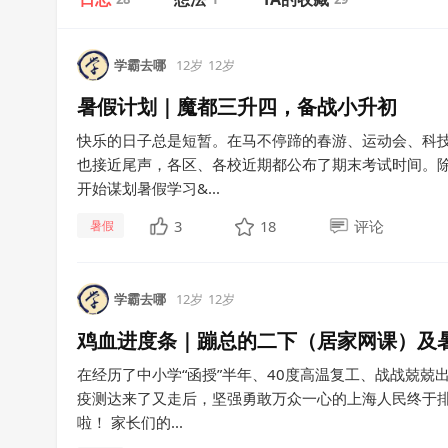
学霸去哪
12岁
12岁
暑假计划｜魔都三升四，备战小升初
快乐的日子总是短暂。在马不停蹄的春游、运动会、科
也接近尾声，各区、各校近期都公布了期末考试时间。
开始谋划暑假学习&...
3
18
评论
暑假
学霸去哪
12岁
12岁
鸡血进度条｜蹦总的二下（居家网课）及
在经历了中小学“函授”半年、40度高温复工、战战兢兢
疫测达来了又走后，坚强勇敢万众一心的上海人民终于
啦！ 家长们的...