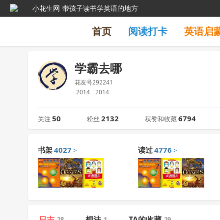
小花生网
带孩子读书学英语的地方
首页
阅读打卡
英语启
学霸去哪
花友号292241
2014
2014
50
2132
6794
关注
粉丝
获赞和收藏
书架
4027
读过
4776
>
>
日志
想法
TA的收藏
28
1
29