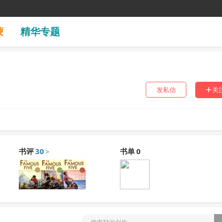
蒙
精华专题
发私信
关
书评
30
书单
0
>