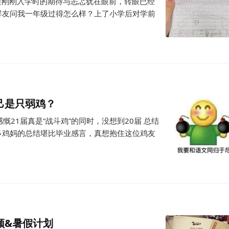
 娃刚刚入学时的期待与忐忑犹在眼前，转眼已经
群友问我一年级过得怎么样？上了小学后对学前
己是只弱鸡？
慨21届真是“战斗鸡”的同时，没想到20届 总结
多鸡妈的总结堪比毕业感言，真想抱住这位鸡友
顾&暑假计划