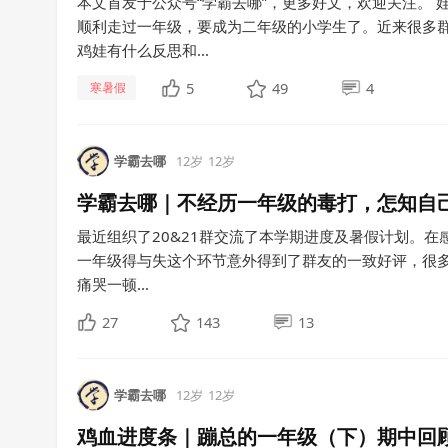
本文首发于公众号“学霸去哪”，更多好文，欢迎关注。
顺利走过一年级，要成为二年级的小学生了。近来很多
鸡娃有什么反思和...
5
49
4
寒暑假
学霸去哪
12岁
12岁
学霸去哪｜不经历一年级的毒打，怎知自
最近组织了20&21群交流了本学期进度及暑假计划。在感
一年级得与失这个环节意外得到了群友的一致好评，很
痛哭一顿...
27
143
13
学霸去哪
12岁
12岁
鸡血进度条｜蹦总的一年级（下）期中回