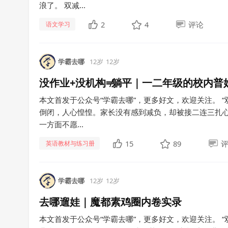
浪了。 双减...
2
4
评论
语文学习
学霸去哪
12岁
12岁
没作业+没机构≠躺平｜一二年级的校内普
本文首发于公众号“学霸去哪”，更多好文，欢迎关注。 
倒闭，人心惶惶。家长没有感到减负，却被接二连三扎心
一方面不愿...
15
89
英语教材与练习册
学霸去哪
12岁
12岁
去哪遛娃｜魔都素鸡圈内卷实录
本文首发于公众号“学霸去哪”，更多好文，欢迎关注。 