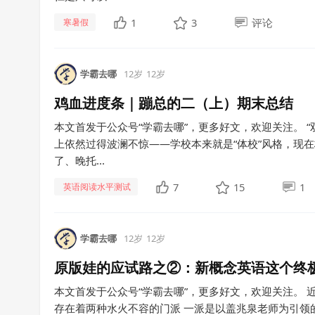
1
3
评论
寒暑假
学霸去哪
12岁
12岁
鸡血进度条｜蹦总的二（上）期末总结
本文首发于公众号“学霸去哪”，更多好文，欢迎关注。 
上依然过得波澜不惊——学校本来就是“体校”风格，现
了、晚托...
7
15
1
英语阅读水平测试
学霸去哪
12岁
12岁
原版娃的应试路之②：新概念英语这个终极
本文首发于公众号“学霸去哪”，更多好文，欢迎关注。
存在着两种水火不容的门派 一派是以盖兆泉老师为引领