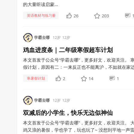
的大量听读启蒙...
26
203
英语教材与练习册
学霸去哪
12岁
12岁
鸡血进度条｜二年级寒假超车计划
本文首发于公众号“学霸去哪”，更多好文，欢迎关注。 寒假计划 /
假计划，原因有二：一来反正也不能离沪，不如就在家边休
2
14
1
寒暑假计划
学霸去哪
12岁
12岁
双减后的小学生，快乐无边似神仙
本文首发于公众号“学霸去哪”，更多好文，欢迎关注。 
鸡又浪的暑假，学也学了，玩也玩了~ 没想到平地一声