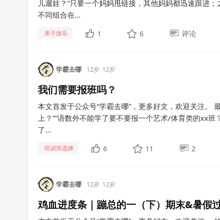
儿遛娃？”只要一个妈妈甩链接，其他妈妈都迅速跟进；
不同组合在...
1
6
评论
亲子游乐
学霸去哪
12岁
12岁
我们需要报班吗？
本文首发于公众号“学霸去哪”，更多好文，欢迎关注。 最
上？”“语数外不能学了要不要报一个艺术/体育类的xx
了...
6
11
2
培训班选择
学霸去哪
12岁
12岁
鸡血进度条｜蹦总的一（下）期末&暑假