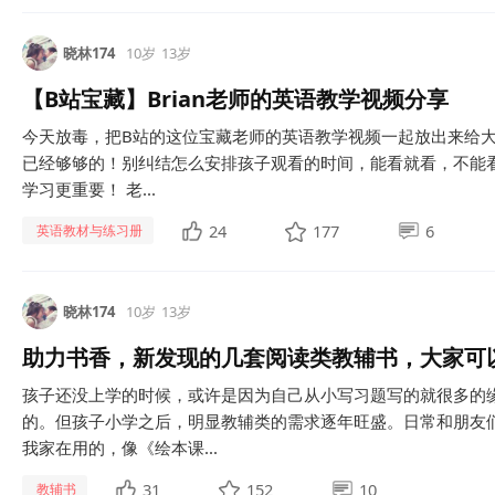
晓林174
10岁
13岁
【B站宝藏】Brian老师的英语教学视频分享
今天放毒，把B站的这位宝藏老师的英语教学视频一起放出来给
已经够够的！别纠结怎么安排孩子观看的时间，能看就看，不能
学习更重要！ 老...
24
177
6
英语教材与练习册
晓林174
10岁
13岁
助力书香，新发现的几套阅读类教辅书，大家可
孩子还没上学的时候，或许是因为自己从小写习题写的就很多的
的。但孩子小学之后，明显教辅类的需求逐年旺盛。日常和朋友
我家在用的，像《绘本课...
31
152
10
教辅书