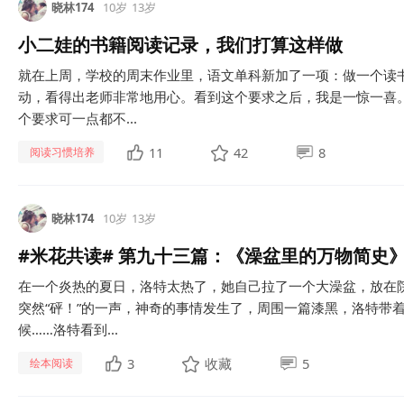
晓林174
10岁
13岁
小二娃的书籍阅读记录，我们打算这样做
就在上周，学校的周末作业里，语文单科新加了一项：做一个读
动，看得出老师非常地用心。看到这个要求之后，我是一惊一喜。
个要求可一点都不...
11
42
8
阅读习惯培养
晓林174
10岁
13岁
#米花共读# 第九十三篇：《澡盆里的万物简史
在一个炎热的夏日，洛特太热了，她自己拉了一个大澡盆，放在院
突然“砰！”的一声，神奇的事情发生了，周围一篇漆黑，洛特带
候……洛特看到...
3
收藏
5
绘本阅读