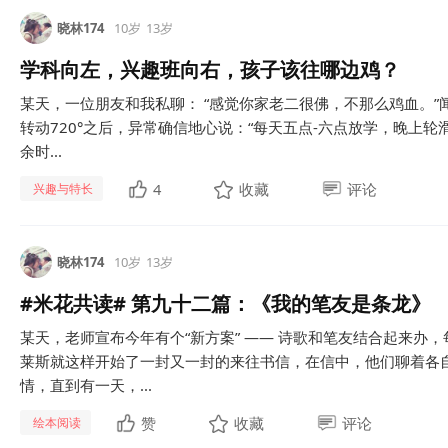
晓林174
10岁
13岁
学科向左，兴趣班向右，孩子该往哪边鸡？
某天，一位朋友和我私聊： “感觉你家老二很佛，不那么鸡血。”
转动720°之后，异常确信地心说：“每天五点-六点放学，晚上轮
余时...
4
收藏
评论
兴趣与特长
晓林174
10岁
13岁
#米花共读# 第九十二篇：《我的笔友是条龙》
某天，老师宣布今年有个“新方案” —— 诗歌和笔友结合起来办
莱斯就这样开始了一封又一封的来往书信，在信中，他们聊着各
情，直到有一天，...
赞
收藏
评论
绘本阅读