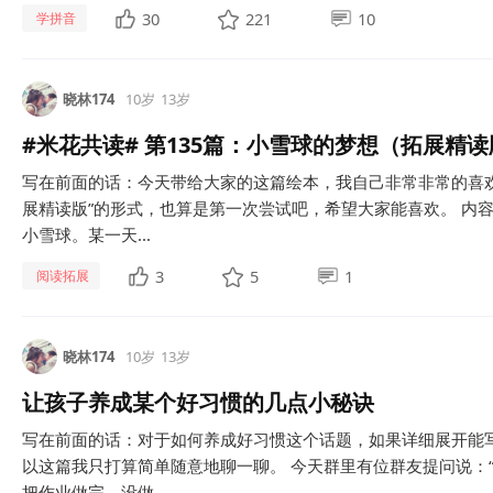
30
221
10
学拼音
晓林174
10岁
13岁
#米花共读# 第135篇：小雪球的梦想（拓展精
写在前面的话：今天带给大家的这篇绘本，我自己非常非常的喜
展精读版”的形式，也算是第一次尝试吧，希望大家能喜欢。 内
小雪球。某一天...
3
5
1
阅读拓展
晓林174
10岁
13岁
让孩子养成某个好习惯的几点小秘诀
写在前面的话：对于如何养成好习惯这个话题，如果详细展开能
以这篇我只打算简单随意地聊一聊。 今天群里有位群友提问说：
把作业做完，没做...