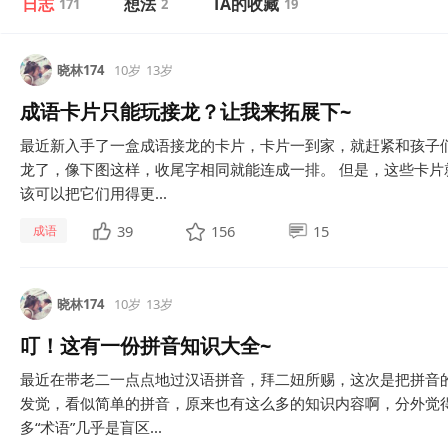
日志
想法
TA的收藏
171
2
19
晓林174
10岁
13岁
成语卡片只能玩接龙？让我来拓展下~
最近新入手了一盒成语接龙的卡片，卡片一到家，就赶紧和孩子
龙了，像下图这样，收尾字相同就能连成一排。 但是，这些卡
该可以把它们用得更...
39
156
15
成语
晓林174
10岁
13岁
叮！这有一份拼音知识大全~
最近在带老二一点点地过汉语拼音，拜二妞所赐，这次是把拼音
发觉，看似简单的拼音，原来也有这么多的知识内容啊，分外觉
多“术语”几乎是盲区...