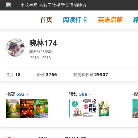
小花生网
带孩子读书学英语的地方
首页
阅读打卡
英语启蒙
晓林174
花友号286301
2016
2013
18
3766
29307
关注
粉丝
获赞和收藏
书架
692
读过
588
书
>
>