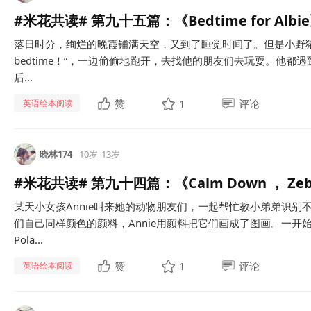
#米花共读# 第九十五篇：《Bedtime for Albi
落日时分，绚烂的晚霞铺满天空，又到了睡觉时间了。但是小野猪Al
bedtime！”，一边偷偷地跑开，去找他的朋友们去玩耍。他都
后...
赞
1
评论
英语绘本阅读
晓林174
10岁
13岁
#米花共读# 第九十四篇：《Calm Down ， Zeb
某天小女孩Annie叫来她的动物朋友们，一起帮忙教小弟弟识
们自己同样颜色的颜料，Annie用颜料把它们画成了图画。一开始
Pola...
赞
1
评论
英语绘本阅读