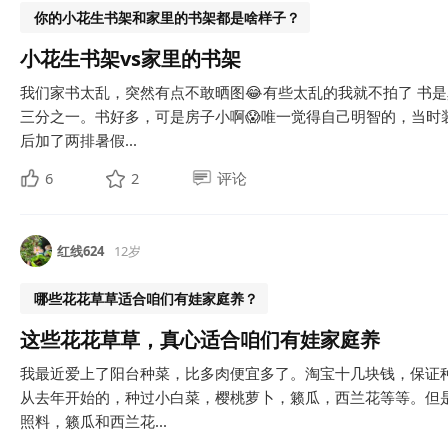
你的小花生书架和家里的书架都是啥样子？
小花生书架vs家里的书架
我们家书太乱，突然有点不敢晒图😂有些太乱的我就不拍了 书
三分之一。书好多，可是房子小啊😱唯一觉得自己明智的，当时
后加了两排暑假...
6
2
评论
红线624
12岁
哪些花花草草适合咱们有娃家庭养？
这些花花草草，真心适合咱们有娃家庭养
我最近爱上了阳台种菜，比多肉便宜多了。淘宝十几块钱，保证
从去年开始的，种过小白菜，樱桃萝卜，籁瓜，西兰花等等。但
照料，籁瓜和西兰花...