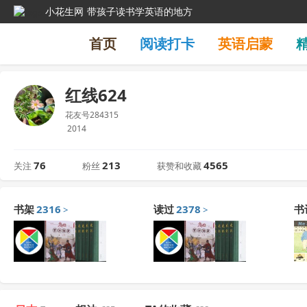
小花生网
带孩子读书学英语的地方
首页
阅读打卡
英语启蒙
红线624
花友号284315
2014
76
213
4565
关注
粉丝
获赞和收藏
书架
2316
读过
2378
书
>
>