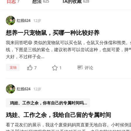
日志
想法
TA的收藏
7
625
628
红线624
12岁
想养一只宠物鼠，买哪一种比较好养
我来回答吧😄 类似的宠物鼠可以买仓鼠，仓鼠又分侏儒和熊类
线，下图是三线的紫仓，建议初养可以尝试这种，也挺可爱，脾
大好，不过样子会...
7
1
评论
宠物
红线624
12岁
鸡娃、工作之余，你有自己的专属时间吗…
鸡娃、工作之余，我给自己留的专属时间
看了花友们的展示，我这个废柴妈妈简直要无地自容。小时候倒