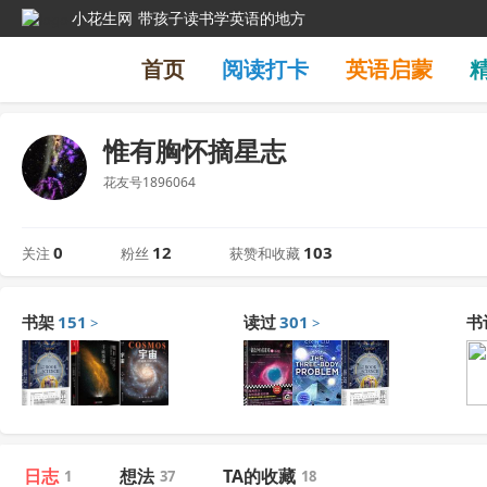
小花生网
带孩子读书学英语的地方
首页
阅读打卡
英语启蒙
惟有胸怀摘星志
花友号1896064
0
12
103
关注
粉丝
获赞和收藏
书架
151
读过
301
书
>
>
日志
想法
TA的收藏
1
37
18