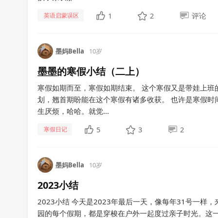
1
2
评论
英语启蒙误区
墨妈Bella
10岁
墨墨的寒假小结（二上）
寒假如期而至，寒假如期结束。 这个寒假又是带娃上班
划，翘首期盼能在这个寒假有诸多收获。 也许是寒假时
生厌烦，哈哈。就觉...
5
3
2
寒假日记
墨妈Bella
10岁
2023小结
2023小结 今天是2023年最后一天，像每年31号一
园的每个假期，都是穿梭在户外一起度过亲子时光。这一年