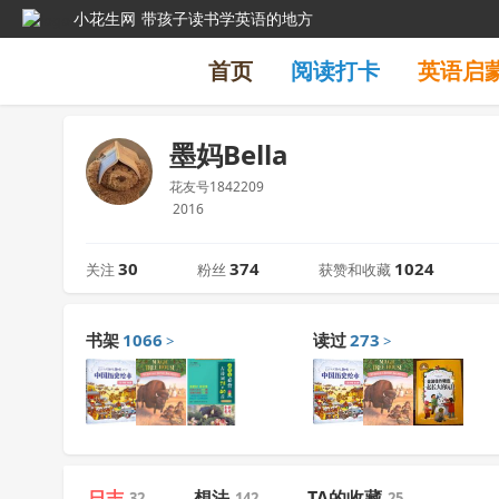
小花生网
带孩子读书学英语的地方
首页
阅读打卡
英语启
墨妈Bella
花友号1842209
2016
30
374
1024
关注
粉丝
获赞和收藏
书架
1066
读过
273
>
>
日志
想法
TA的收藏
32
142
25