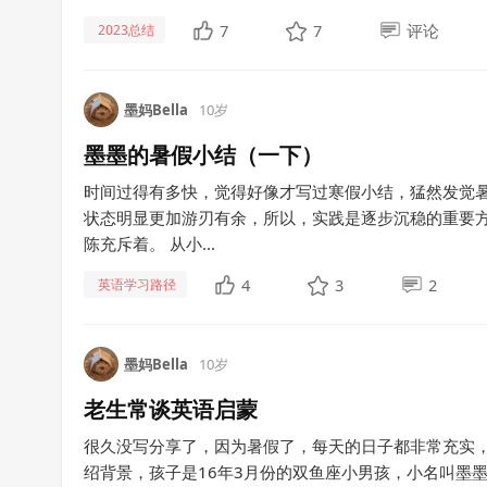
7
7
评论
2023总结
墨妈Bella
10岁
墨墨的暑假小结（一下）
时间过得有多快，觉得好像才写过寒假小结，猛然发觉暑
状态明显更加游刃有余，所以，实践是逐步沉稳的重要方
陈充斥着。 从小...
4
3
2
英语学习路径
墨妈Bella
10岁
老生常谈英语启蒙
很久没写分享了，因为暑假了，每天的日子都非常充实，
绍背景，孩子是16年3月份的双鱼座小男孩，小名叫墨墨，