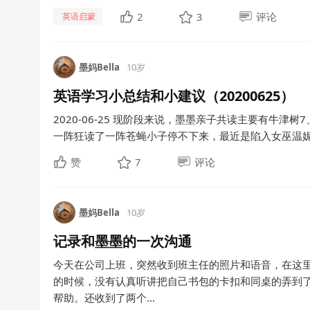
2
3
评论
英语启蒙
墨妈Bella
10岁
英语学习小总结和小建议（20200625）
2020-06-25 现阶段来说，墨墨亲子共读主要有牛津
一阵狂读了一阵苍蝇小子停不下来，最近是陷入女巫温妮无
赞
7
评论
墨妈Bella
10岁
记录和墨墨的一次沟通
今天在公司上班，突然收到班主任的照片和语音，在这里
的时候，没有认真听讲把自己书包的卡扣和同桌的弄到
帮助。还收到了两个...