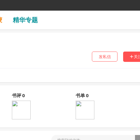
蒙
精华专题
发私信
关
书评
0
书单
0