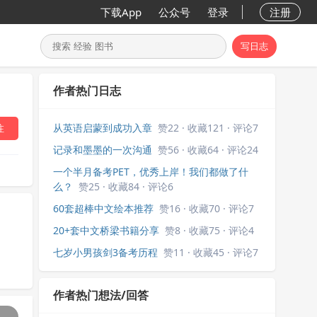
下载App
公众号
登录
注册
写日志
作者热门日志
从英语启蒙到成功入章
赞22 · 收藏121 · 评论7
注
记录和墨墨的一次沟通
赞56 · 收藏64 · 评论24
一个半月备考PET，优秀上岸！我们都做了什
么？
赞25 · 收藏84 · 评论6
60套超棒中文绘本推荐
赞16 · 收藏70 · 评论7
20+套中文桥梁书籍分享
赞8 · 收藏75 · 评论4
七岁小男孩剑3备考历程
赞11 · 收藏45 · 评论7
作者热门想法/回答