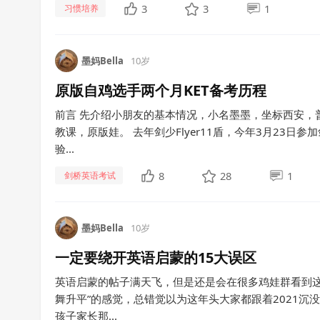
3
3
1
习惯培养
墨妈Bella
10岁
原版自鸡选手两个月KET备考历程
前言 先介绍小朋友的基本情况，小名墨墨，坐标西安，
教课，原版娃。 去年剑少Flyer11盾，今年3月23日参
验...
8
28
1
剑桥英语考试
墨妈Bella
10岁
一定要绕开英语启蒙的15大误区
英语启蒙的帖子满天飞，但是还是会在很多鸡娃群看到这
舞升平”的感觉，总错觉以为这年头大家都跟着2021沉
孩子家长那...