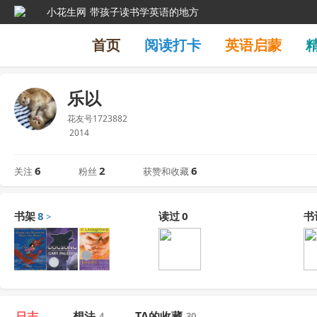
小花生网
带孩子读书学英语的地方
首页
阅读打卡
英语启蒙
乐以
花友号1723882
2014
6
2
6
关注
粉丝
获赞和收藏
书架
8
读过
0
书
>
日志
想法
TA的收藏
4
30