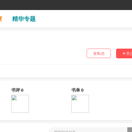
蒙
精华专题
发私信
关
书评
0
书单
0