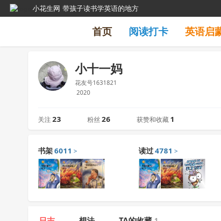
小花生网
带孩子读书学英语的地方
首页
阅读打卡
英语启
小十一妈
花友号1631821
2020
23
26
1
关注
粉丝
获赞和收藏
书架
6011
读过
4781
>
>
日志
想法
TA的收藏
1