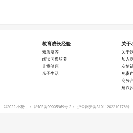
教育成长经验
关于
素质培养
关于
阅读习惯培养
加入
儿童健康
友情
亲子生活
免责
商务
建议
©2022 小花生
沪ICP备09005969号-2
沪公网安备31011202210176号