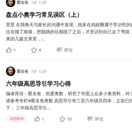
匿名爸
7岁
12岁
盘点小奥学习常见误区（上）
背景 在我每天与家长的沟通中发现，很多在鸡娃圈属于常识性
往在撞了南墙，把能跳的坑都跳了之后，才意识到自己走了弯路
来的几篇文章里，...
1
4
评论
匿名爸
7岁
12岁
六年级高思导引学习心得
编者荐语：匿名爸，热爱奥数，研究了市面上众多小奥资料，对
请参考专栏#匿名爸奥数 高思导引有三至六年级共四本，之前已
下： 三年级高思导引...
1
10
评论
高思数学