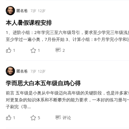
匿名爸
7岁
12岁
本人暑假课程安排
1、进阶小组：2年学完三至六年级导引，要求至少学完三年级浅
至少学过一遍小奥，7月份开始 3、计算小组：8个月学完小学和浅
1
1
2
匿名爸
7岁
12岁
学而思大白本五年级自鸡心得
前言 五年级是小奥从中年级迈向高年级的关键阶段，也是许多家长
对更复杂的知识体系和不断攀升的能力要求，一本好的练习册与一
子刷完《导...
1
5
评论