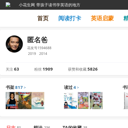
小花生网
带孩子读书学英语的地方
首页
阅读打卡
英语启蒙
匿名爸
花友号1594688
2019
2014
63
1909
5826
关注
粉丝
获赞和收藏
书架
817
读过
4
书
>
>
日志
想法
TA的收藏
81
236
38