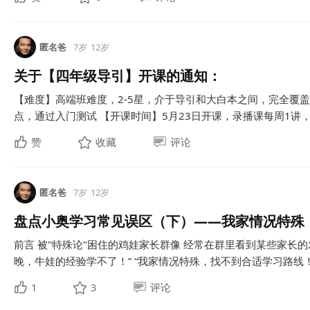
匿名爸
7岁
12岁
关于【四年级导引】开课的通知：
【难度】高端班难度，2-5星，介于导引和大白本之间，完全覆盖B
点，通过入门测试 【开课时间】5月23日开课，录播课每周1讲，限
赞
收藏
评论
匿名爸
7岁
12岁
盘点小奥学习常见误区（下）——我家情况特殊
前言 被"特殊论"困住的鸡娃家长群像 经常在群里看到某些家长的
晚，牛娃的经验学不了！” “我家情况特殊，找不到合适学习路线！” …
1
3
评论