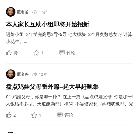
匿名爸
7岁
12岁
本人家长互助小组即将开始招新
进阶小组 2年学完高思3导-6导 七大模块 8个月奥数总复习 计算
小花生。...
赞
1
评论
匿名爸
7岁
12岁
盘点鸡娃父母番外篇--起大早赶晚集
01 鸡娃父母，你是哪一种？ 在上一篇《盘点鸡娃父母, 你是
人狠话不多型、天道酬勤型）和3种不靠谱家长（纠结犹豫型、光说
2
1
评论