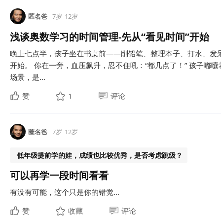
匿名爸
7岁
12岁
浅谈奥数学习的时间管理-先从“看见时间”开始
晚上七点半，孩子坐在书桌前——削铅笔、整理本子、打水、发
开始。 你在一旁，血压飙升，忍不住吼：“都几点了！” 孩子嘟囔
场景，是...
赞
1
评论
匿名爸
7岁
12岁
低年级提前学的娃，成绩也比较优秀，是否考虑跳级？
可以再学一段时间看看
有没有可能，这个只是你的错觉...
赞
收藏
评论