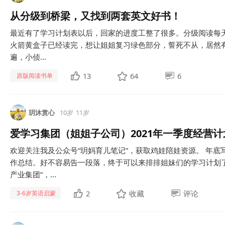
从分级到桥梁，又找到两套英文好书！
最近有了学习计划表以后，回家的进度工整了很多。分级阅读每天
火箭黄盒子已经读完，想让姐姐复习绿色部分，誓死不从，居然有一天
遍，小侦...
13
64
6
原版阅读书单
玥沐赏心
10岁
11岁
爱学习集团（姐姐子公司）2021年一季度经营计
欢迎关注我及公众号“玥妈育儿笔记”，获取鸡娃陪娃资源。 年
作总结。好不容易告一段落，终于可以来排排姐妹们的学习计划了
产业集团”，...
2
收藏
评论
3-6岁英语启蒙