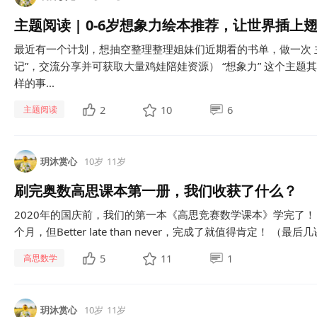
主题阅读 | 0-6岁想象力绘本推荐，让世界插上
最近有一个计划，想抽空整理整理姐妹们近期看的书单，做一次 主
记”，交流分享并可获取大量鸡娃陪娃资源） “想象力” 这个主
样的事...
2
10
6
主题阅读
玥沐赏心
10岁
11岁
刷完奥数高思课本第一册，我们收获了什么？
2020年的国庆前，我们的第一本《高思竞赛数学课本》学完了
个月，但Better late than never，完成了就值得肯定！ （最
5
11
1
高思数学
玥沐赏心
10岁
11岁