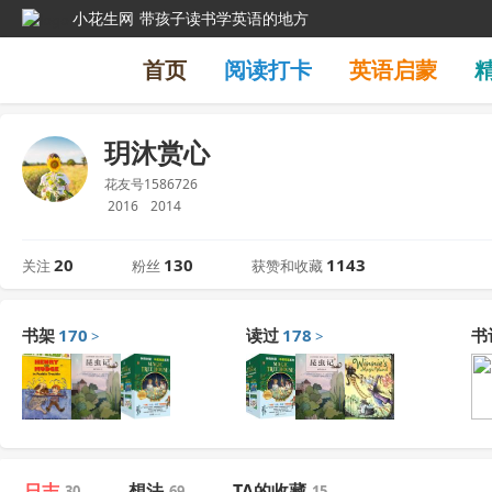
小花生网
带孩子读书学英语的地方
首页
阅读打卡
英语启蒙
玥沐赏心
花友号1586726
2016
2014
20
130
1143
关注
粉丝
获赞和收藏
书架
170
读过
178
书
>
>
日志
想法
TA的收藏
30
69
15