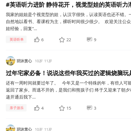
#英语听力进阶 静待花开，视觉型娃的英语听力
我家的姐姐是个视觉型的娃，认汉字很快，认读英语也还不错。
自然地以看书、看课程为主，裸听时间很少很少。 欢迎关注公
娃经验，回复“...
6
22
9
英语听单
玥沐赏心
10岁
11岁
过年宅家必备！说说这些年我买过的逻辑烧脑玩
还有一周时间就要过年了。 今年又是一个特殊的年，有些人可
返回了家乡。而逃不开的，是我们和熊孩子们 终于又迎来了朝夕
递开通后我下...
4
15
3
亲子游乐
玥沐赏心
10岁
11岁