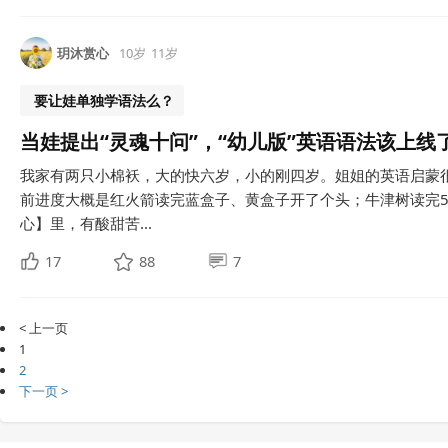
玥沐赏心
10岁
11岁
要让娃单独学语法么？
当娃提出“灵魂十问”，“幼儿版”英语语法该上线
我家有两只小棉袄，大的快六岁，小的刚四岁。姐姐的英语启蒙
前进度大概是红火箭读完蓝盒子、黄盒子开了个头；牛津树读完5
心】里，有酸甜苦...
17
88
7
< 上一页
1
2
下一页 >