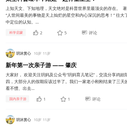
上知天文、下知地理，天文绝对是科普世界里最顶尖的存在。 
“人世间最美的事物是天上灿烂的星空和内心深沉的思考！” 往
中定位的认知。...
2
5
评论
科学启蒙
玥沐赏心
10岁
11岁
新年第一次亲子游 —— 肇庆
大家好， 欢迎关注玥妈及公众号“玥妈育儿笔记”，交流分享鸡娃
四，大部分人的假期应该过半了。我们一家老小刚刚结束了三天
看不惯、出去...
1
1
评论
国内亲子游
玥沐赏心
10岁
11岁