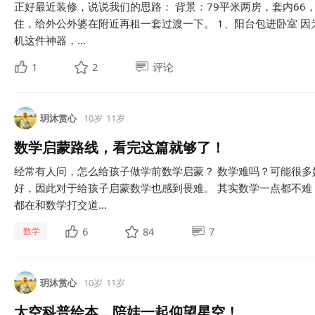
正好最近装修，说说我们的思路： 背景：79平米两房，套内66
住，给外公外婆在附近再租一套过渡一下。 1、阳台包进卧室 
机这件神器，...
1
2
评论
玥沐赏心
10岁
11岁
数学启蒙路线，看完这篇就够了！
经常有人问，怎么给孩子做学前数学启蒙？ 数学难吗？可能很多
好，因此对于给孩子启蒙数学也感到畏难。 其实数学一点都不难
都在和数学打交道...
6
84
7
数学
玥沐赏心
10岁
11岁
太空科普绘本，陪娃一起仰望星空！