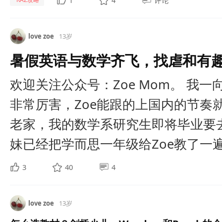
1
4
评论
love zoe
13岁
暑假英语与数学齐飞，找虐和有
欢迎关注公众号：Zoe Mom。 我
非常厉害，Zoe能跟的上国内的节奏
老家，我的数学系研究生即将毕业要
妹已经把学而思一年级给Zoe教了一遍.
3
40
4
love zoe
13岁