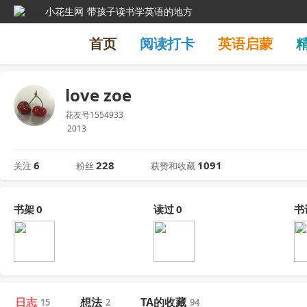
小花生网
带孩子读书学英语的地方
首页
阅读打卡
英语启蒙
love zoe
花友号1554933
2013
6
228
1091
关注
粉丝
获赞和收藏
书架
0
读过
0
书
日志
想法
TA的收藏
15
2
94