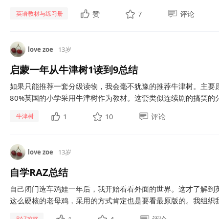
赞
7
评论
英语教材与练习册
love zoe
13岁
启蒙一年从牛津树1读到9总结
如果只能推荐一套分级读物，我会毫不犹豫的推荐牛津树。主要原
80%英国的小学采用牛津树作为教材。这套类似连续剧的搞笑的分
1
10
评论
牛津树
love zoe
13岁
自学RAZ总结
自己闭门造车鸡娃一年后，我开始看看外面的世界。这才了解到英
这么硬核的老母鸡，采用的方式肯定也是要看最原版的。我组织我
RAZ攻略