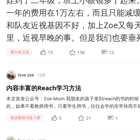
娃到了二年级，班上小眼镜多了起来
一年的费用在1万左右，而且只能减
和队友近视基因不好，加上Zoe又每
里，近视早晚的事。但是我们也要垂死挣
15
156
12
视力保卫战
love zoe
13岁
内容丰富的Reach学习方法
本文首发公众号：Zoe Mom 我朋友的孩子拿到reach的书的
此，如果不看教师用书，只看学生用书，往往会学的非常快而不知道
5
21
1
英语教材与练习册