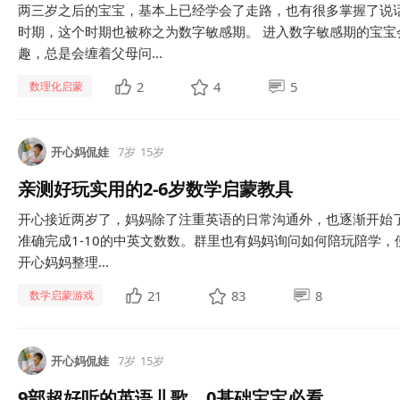
两三岁之后的宝宝，基本上已经学会了走路，也有很多掌握了说
时期，这个时期也被称之为数字敏感期。 进入数字敏感期的宝宝
趣，总是会缠着父母问...
2
4
5
数理化启蒙
开心妈侃娃
7岁
15岁
亲测好玩实用的2-6岁数学启蒙教具
开心接近两岁了，妈妈除了注重英语的日常沟通外，也逐渐开始
准确完成1-10的中英文数数。群里也有妈妈询问如何陪玩陪学，
开心妈妈整理...
21
83
8
数学启蒙游戏
开心妈侃娃
7岁
15岁
9部超好听的英语儿歌，0基础宝宝必看