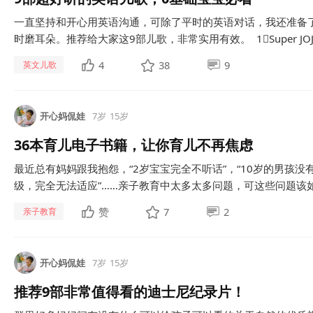
一直坚持和开心用英语沟通，可除了平时的英语对话，我还准备
时磨耳朵。推荐给大家这9部儿歌，非常实用有效。 1⃣Super JOJ
4
38
9
英文儿歌
开心妈侃娃
7岁
15岁
36本育儿电子书籍，让你育儿不再焦虑
最近总有妈妈跟我抱怨，“2岁宝宝完全不听话”，“10岁的男孩没
级，完全无法适应”……亲子教育中太多太多问题，可这些问题该如何
赞
7
2
亲子教育
开心妈侃娃
7岁
15岁
推荐9部非常值得看的迪士尼纪录片！