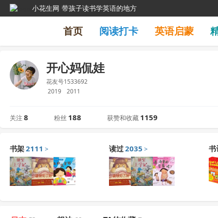
小花生网
带孩子读书学英语的地方
首页
阅读打卡
英语启蒙
开心妈侃娃
花友号1533692
2019
2011
8
188
1159
关注
粉丝
获赞和收藏
书架
2111
读过
2035
书
>
>