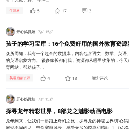
5
17
3
牛津树
开心妈侃娃
7岁
15岁
孩子的学习宝库：16个免费好用的国外教育资源
众所周知，我有一个超全的数据库，内容包含语文、数学、英语
的英语启蒙方向。 很多家长都问我，资源都从哪里收集的，今天
育网站，帮助孩子...
4
18
评论
英语启蒙资源
开心妈侃娃
7岁
15岁
探寻龙年精彩世界，8部龙之魅影动画电影
龙年到来，让我们一起踏上奇幻之旅，探寻龙的神秘世界!开心妈
展现不同的龙，带你穿越风云，感受无尽的惊喜和感动: 1.《佐