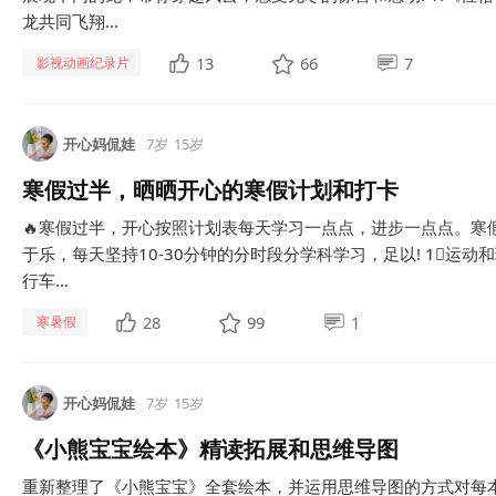
龙共同飞翔...
13
66
7
影视动画纪录片
开心妈侃娃
7岁
15岁
寒假过半，晒晒开心的寒假计划和打卡
🔥寒假过半，开心按照计划表每天学习一点点，进步一点点。寒
于乐，每天坚持10-30分钟的分时段分学科学习，足以! 1⃣️运
行车...
28
99
1
寒暑假
开心妈侃娃
7岁
15岁
《小熊宝宝绘本》精读拓展和思维导图
重新整理了《小熊宝宝》全套绘本，并运用思维导图的方式对每