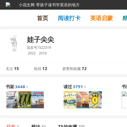
小花生网
带孩子读书学英语的地方
首页
阅读打卡
英语启蒙
娃子尖尖
花友号1522319
2022
2016
15
12
72
关注
粉丝
获赞和收藏
书架
3448
读过
3791
书
>
>
日志
想法
TA的收藏
2
52
370