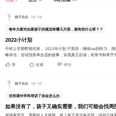
娃子尖尖
3岁
9岁
每年大家对自家孩子的规划有哪几方面，都有些什么呀？？
2022小计划
中班上学期即将结束， 2022年计划 💛英语：继续raz的听力
略得当；尝试找简单合适的故事，实现真正自读；初章书和章节书找
赞
收藏
评论
娃子尖尖
3岁
9岁
没有课外学科培训了你会怎么办
如果没有了，孩子又确实需要，我们可能会找周
就国家而言，需要的人才有限，谁上谁下并没有不同；但就个体