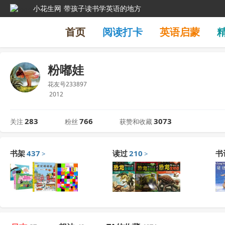
小花生网
带孩子读书学英语的地方
首页
阅读打卡
英语启蒙
粉嘟娃
花友号233897
2012
283
766
3073
关注
粉丝
获赞和收藏
书架
437
读过
210
书
>
>