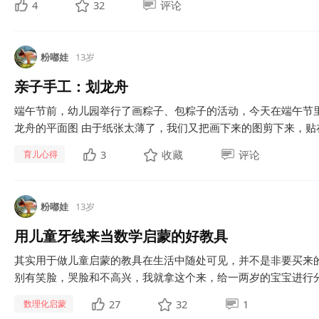
4
32
评论
粉嘟娃
13岁
亲子手工：划龙舟
端午节前，幼儿园举行了画粽子、包粽子的活动，今天在端午节
龙舟的平面图 由于纸张太薄了，我们又把画下来的图剪下来，贴在硬
3
收藏
评论
育儿心得
粉嘟娃
13岁
用儿童牙线来当数学启蒙的好教具
其实用于做儿童启蒙的教具在生活中随处可见，并不是非要买来
别有笑脸，哭脸和不高兴，我就拿这个来，给一两岁的宝宝进行分
27
32
1
数理化启蒙