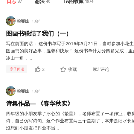
日志
想法
TA的收藏
37
40
1974
粉嘟娃
13岁
图画书联结了我们（一）
写在前面的话： 这份书单写于2016年5月21日，当时参加小
图画书的美好故事，温馨和快乐！ 这份书单计划分四篇完成，
冰山一角，...
2
收藏
评论
亲子阅读
粉嘟娃
13岁
诗集作品— 《春华秋实》
四年级的小朋友学了冰心的《繁星》，老师布置了一項作业，收
诗，自己仿写诗句。这个作业布置两三个星期了，本来是细水长
沒想到小朋友把作业不当...