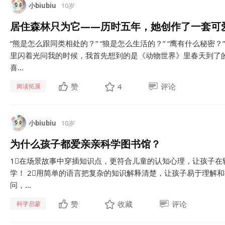
小biubiu
10岁
居住森林只为它——历时五年，她创作了一套可
“熊是怎么跟同类相处的？” “狼是怎么生活的？” “鹰有什么秘密？
里闪着光问我的时候，我首先想到的是《动物世界》里春天到了
喜...
赞
4
评论
阅读拓展
小biubiu
10岁
为什么孩子都爱亲亲科学图书馆？
1⃣️在场景故事中穿插知识点，更符合儿童的认知心理，让孩子
学！ 2⃣️用简单的语言把复杂的知识解释清楚，让孩子易于理解和
问，...
赞
收藏
评论
科学启蒙