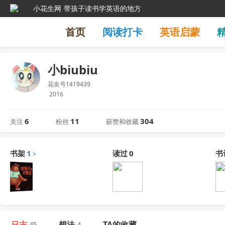
小花生网
带孩子读书学英语的地方
首页
阅读打卡
英语启蒙
小biubiu
花友号1419439
2016
6
11
304
关注
粉丝
获赞和收藏
书架
1
读过
0
书
>
日志
想法
TA的收藏
45
4