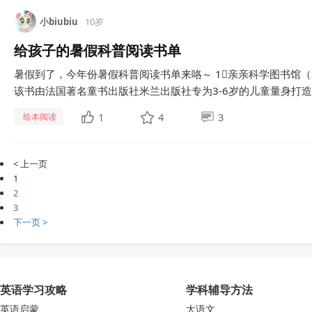
小biubiu
10岁
给孩子的暑假科普阅读书单
暑假到了，今年份暑假科普阅读书单来咯～ 1⃣️亲亲科学图书馆
该书由法国著名童书出版社米兰出版社专为3-6岁的儿童量身打造，
1
4
3
绘本阅读
< 上一页
1
2
3
下一页 >
英语学习攻略
学科辅导方法
英语启蒙
大语文