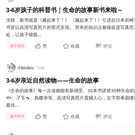
3-6岁孩子的科普书｜生命的故事新书来啦～
没错，新书就是《藏起来了！》 《藏起来了！》引进自日本岩崎
书皆以高清写真照片的形式呈现。 所有的知识点被镶嵌进写真
处，让孩子锻炼...
赞
收藏
评论
亲子游乐
小biubiu
10岁
3-6岁亲近自然读物——生命的故事
《生命的故事》每一次读都能有新感受。30本书讲述30种生命的故
🐟、孑孓🦟、凤蝶🦋等。高清写真照片震撼人心，文字简单易懂
最佳...
赞
收藏
评论
选书买书