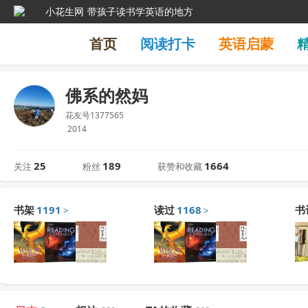
小花生网
带孩子读书学英语的地方
首页
阅读打卡
英语启蒙
佛系的然妈
花友号1377565
2014
25
189
1664
关注
粉丝
获赞和收藏
书架
1191
读过
1168
书
>
>