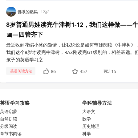
佛系的然妈
12岁
8岁普通男娃读完牛津树1-12，我们这样做——
画—四管齐下
最近收到花编小冰的邀请，让我说说是如何带娃阅读《牛津树》
我们这个8岁才读完牛津树，RAZ刚读完G1级别的，相差甚远
孩子的英语学习之...
86
457
15
英语阅读方法
英语学习攻略
学科辅导方法
英语启蒙
大语文
自然拼读
数学
分级阅读
历史地理
章节书阅读
科学