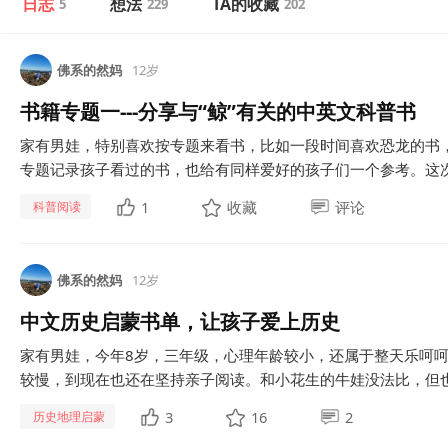
日志
想法
TA的收藏
5
229
202
佛系的然妈
12岁
书籍专题一---分享与“鲸”有关的中英文科普书
家有男娃，特别喜欢按专题来看书，比如一段时间喜欢恐龙的书
专题记录孩子看过的书，也给有同样爱好的孩子们一个参考。这次
1
收藏
评论
科普阅读
佛系的然妈
12岁
中文历史启蒙书单，让孩子爱上历史
家有男娃，今年8岁，三年级，心理年龄较小，还属于整天乐呵
较慢，到现在也还在坚持亲子阅读。和小花生的牛娃没法比，但也
3
16
2
历史地理启蒙