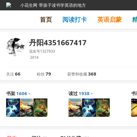
小花生网
带孩子读书学英语的地方
首页
阅读打卡
英语启蒙
丹阳4351667417
花友号1327933
2014
66
79
368
关注
粉丝
获赞和收藏
书架
1606
读过
1938
书
>
>