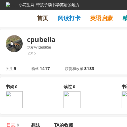
小花生网
带孩子读书学英语的地方
首页
阅读打卡
英语启蒙
cpubella
花友号1260956
2016
5
1417
8183
关注
粉丝
获赞和收藏
书架
0
读过
0
书
日志
想法
TA的收藏
8