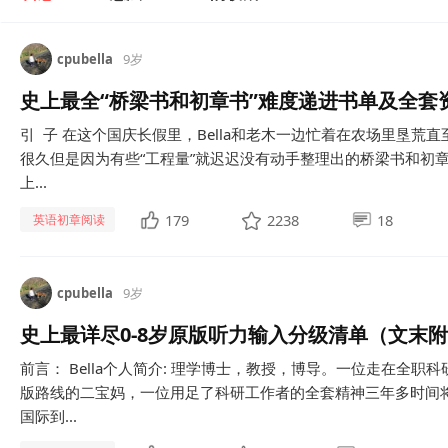
cpubella
9岁
史上最全“桥梁书和初章书”难度递进书单及全套
引 子 在这个国庆长假里，Bella和老木一边忙着在农场里垦荒
很久但是因为有些“工程量”就迟迟没有动手整理出的桥梁书和初章书
上...
179
2238
18
英语初章阅读
cpubella
9岁
史上最详尽0-8岁原版听力输入分级清单（文末
前言： Bella个人简介: 理学博士，教授，博导。一位走在全
版路线的二宝妈，一位用足了科研工作者的全套精神三年多时间将
国际到...