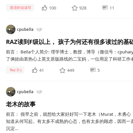
100
928
11
英语听说读写
cpubella
9岁
RAZ读到F级以上， 孩子为何还有很多读过的基
前言： Bella个人简介: 理学博士，教授，博导（微信号：cpuh
了俩娃由衷热心上英文原版路线的二宝妈，一位用足了科研工作者的
41
449
5
Raz D-J
cpubella
9岁
老木的故事
前言： 很早之前，就想给大家好好写一下老木（Murat，木勇心，
知道从何写起。有太多不成熟的心态，也有太多的顾虑，因而一直
沉淀...