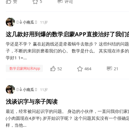
赞
5
评论
  小南瓜 
11岁
这几款好用到爆的数学启蒙APP直接治好了我们的
学还是不学？ 赢在起跑线还是牵着蜗牛去散步？ 这些纠结的问
子，不断的来回折磨着我们的心。 数学是什么。 其实现在许多
学好1 1=...
52
464
21
数学启蒙网站和App
  小南瓜 
11岁
浅谈识字与亲子阅读
最近，经常被问起识字的问题。 身边的小伙伴，一直问我你们家
(小肉圆现在4岁半) 岁开始识字呢？ 这个问题其实没有一个很
样，当他...