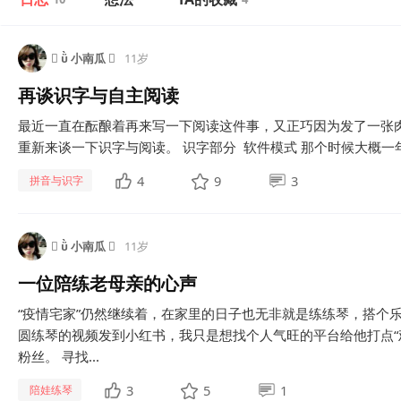
  小南瓜 
11岁
再谈识字与自主阅读
最近一直在酝酿着再来写一下阅读这件事，又正巧因为发了一张
重新来谈一下识字与阅读。 识字部分 软件模式 那个时候大概一年
4
9
3
拼音与识字
  小南瓜 
11岁
一位陪练老母亲的心声
“疫情宅家”仍然继续着，在家里的日子也无非就是练练琴，搭个
圆练琴的视频发到小红书，我只是想找个人气旺的平台给他打点“
粉丝。 寻找...
3
5
1
陪娃练琴