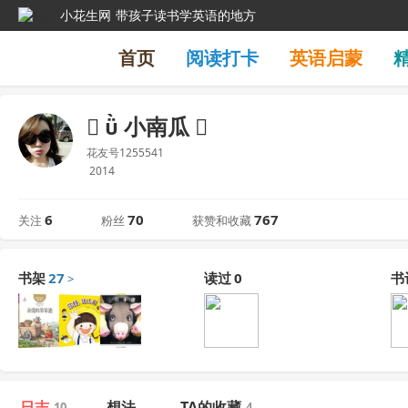
小花生网
带孩子读书学英语的地方
首页
阅读打卡
英语启蒙
  小南瓜 
花友号1255541
2014
6
70
767
关注
粉丝
获赞和收藏
书架
27
读过
0
书
>
日志
想法
TA的收藏
10
4