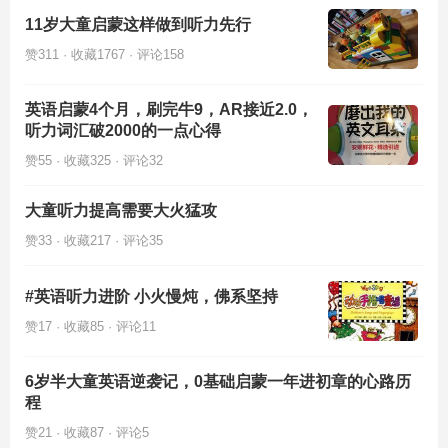
11岁大童启蒙这样做到听力先行
赞311 · 收藏1767 · 评论158
英语启蒙4个月，刷完牛9，AR接近2.0，
听力词汇破2000的一点心得
赞55 · 收藏325 · 评论32
大童听力提高需要大火猛攻
赞33 · 收藏217 · 评论35
#英语听力进阶 小火慢炖，佛系坚持
赞17 · 收藏85 · 评论11
6岁半大童英语逆袭记，0基础启蒙一年进初章的心路历
程
赞21 · 收藏87 · 评论5