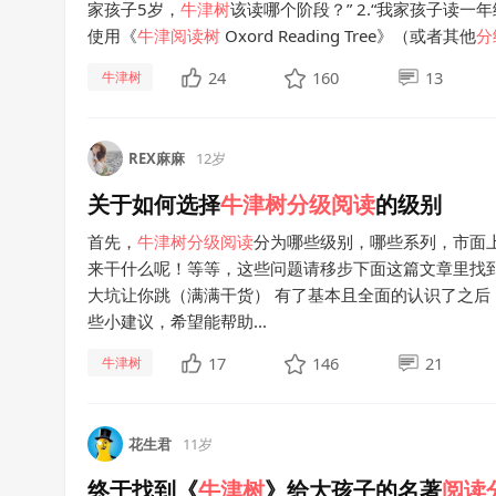
家孩子5岁，
牛津
树
该读哪个阶段？” 2.“我家孩子读一年
使用《
牛津
阅读
树
Oxord Reading Tree》（或者其他
分
24
160
13
牛津树
REX麻麻
12岁
关于如何选择
牛津
树
分级
阅读
的级别
首先，
牛津
树
分级
阅读
分为哪些级别，哪些系列，市面
来干什么呢！等等，这些问题请移步下面这篇文章里找到
大坑让你跳（满满干货） 有了基本且全面的认识了之后
些小建议，希望能帮助...
17
146
21
牛津树
花生君
11岁
终于找到《
牛津
树
》给大孩子的名著
阅读