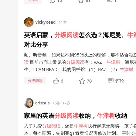
16
81
1
VickyRead
11岁
英语启蒙，
分级
阅读
怎么选？海尼曼、
牛
对比分享
频、听音频，如果达不到95%以上的理解，那不适合独
读
目前市面上常见的
分级
阅读
有：RAZ、
牛津
树
、海尼
生、I CAN READ、我的图书馆 （1）RAZ （2）
牛津
树
6
70
评论
分级阅读
cristals
15岁
17岁
家里的英语
分级
阅读
收纳，
牛津
树
收纳
入了几套
分级
阅读
，还是
牛津
树
执行起来无障碍，孩子喜
本，每本两遍，先刷完g1看看情况再修改计划。 平时