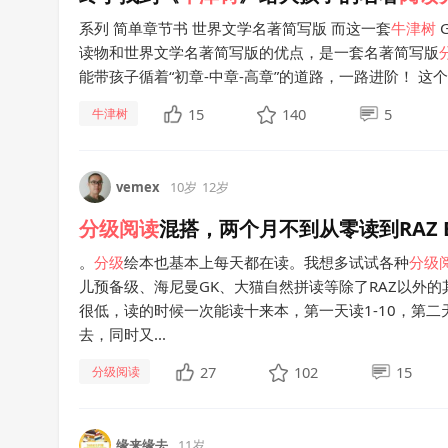
系列 简单章节书 世界文学名著简写版 而这一套
牛津
树
G
读物和世界文学名著简写版的优点，是一套名著简写版
能带孩子循着“初章-中章-高章”的道路，一路进阶！ 这
15
140
5
牛津树
vemex
10岁
12岁
分级
阅读
混搭，两个月不到从零读到RAZ
。
分级
绘本也基本上每天都在读。我想多试试各种
分级
儿预备级、海尼曼GK、大猫自然拼读等除了RAZ以外
很低，读的时候一次能读十来本，第一天读1-10，第二天
去，同时又...
27
102
15
分级阅读
缘来缘去
11岁