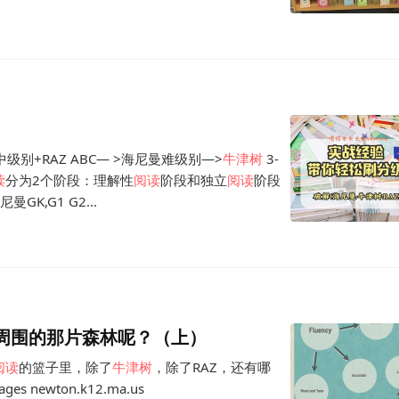
级别+RAZ ABC— >海尼曼难级别—>
牛津
树
3-
读
分为2个阶段：理解性
阅读
阶段和独立
阅读
阶段
K,G1 G2...
周围的那片森林呢？（上）
阅读
的篮子里，除了
牛津
树
，除了RAZ，还有哪
newton.k12.ma.us