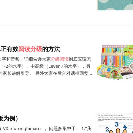
真正有效
阅读
分级
的方法
文字和音频，详细告诉大家
分级
阅读
到底应该怎
1-2的水平）、中高级（Lever 7的水平），另
0分钟的家长讲解引导。 另外大家在后台对话框回复...
版为例）
urongfanxin）， 问题多集中于： 1.“我