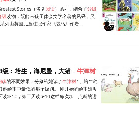
reatest Stories（名著
阅读
）系列，结合了
分级
分级
读物，既能带孩子体会文学名著的风采，又
个系列由英国儿童桂冠作家《战马》作者...
 B级：培生，海尼曼，大猫，
牛津
树
阅读
的不同效果，分别给她读了
牛津
树
1、培生幼
的其他绘本中最低的那个级别。 刚开始的绘本难度
读3-12，第三天读5-14这样每次加一点新的进