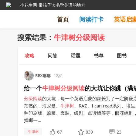
小花生网
带孩子读书学英语的地方
首页
阅读打卡
英语启
搜索结果：
牛津树分级阅读
攻略
问答
话题
书单
图书
REX麻麻
12岁
给一个
牛津
树
分级
阅读
的大坑让你跳（满
分级
阅读
的大坑，每一个英语启蒙的家长到了一定阶段
茫然的，海尼曼、
牛津
树
、RAZ、I can read系
种印刷版、原版、套装、级别、点读版等等，眼花缭乱
择哪一...
67
839
23
牛津树