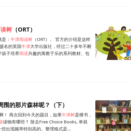
阅读
树
（ORT）
就是：
牛津
阅读
树
（ORT）。 官方的介绍是这样
是享负盛名的英国
牛津
大学出版社，经过二十多年不断
学孩子培养
阅读
兴趣的寓教于乐的系列教材。包
周围的那片森林呢？（下）
啊！ 再次回到今天的题目，如果
牛津
树
是棵书，
级
读物有哪些？ 除去Free Choice Books, 单就
了一些出现频率特别高的。整理格式是...