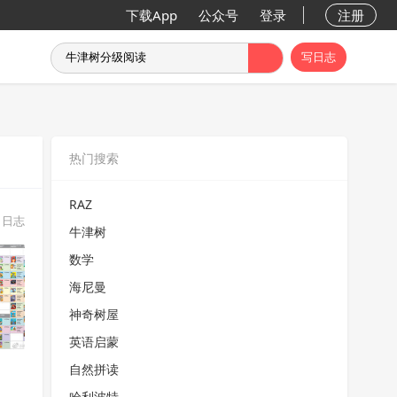
下载App
公众号
登录
注册
写日志
热门搜索
RAZ
日志
牛津树
数学
海尼曼
神奇树屋
英语启蒙
自然拼读
哈利波特