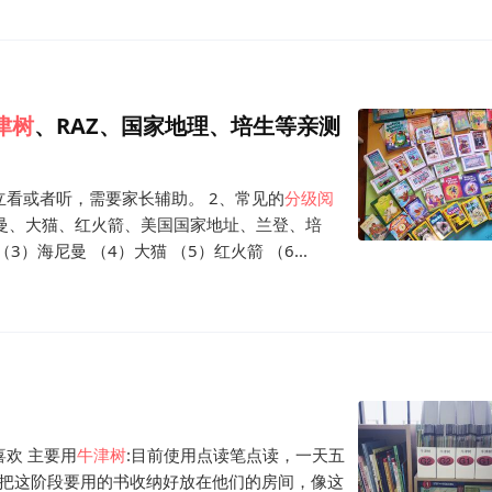
津
树
、RAZ、国家地理、培生等亲测
立看或者听，需要家长辅助。 2、常见的
分级
阅
曼、大猫、红火箭、美国国家地址、兰登、培
（3）海尼曼 （4）大猫 （5）红火箭 （6...
欢 主要用
牛津
树
:目前使用点读笔点读，一天五
会把这阶段要用的书收纳好放在他们的房间，像这