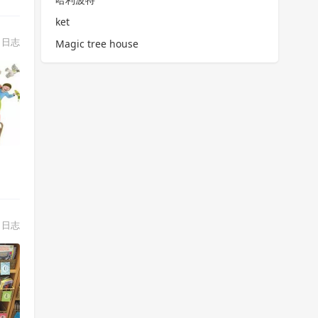
ket
日志
Magic tree house
日志