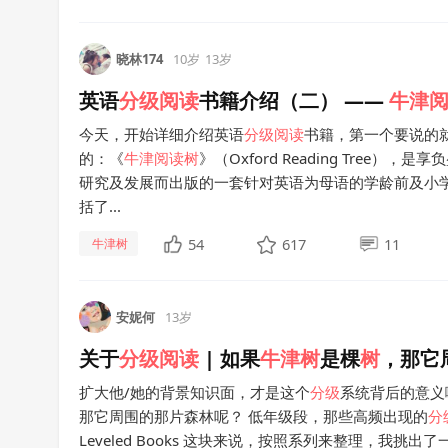
晓林174
10岁
13岁
英语
分级
阅读
书籍介绍（二） ——
牛津
今天，开始详细介绍英语
分级
阅读
书籍，第一个要说的
的：《
牛津
阅读
树
》（Oxford Reading Tree），
研究及发展而出版的一套针对英语为母语的学龄前及小
括了...
54
617
11
牛津树
安妮何
13岁
关于
分级
阅读
| 如果
牛津
树
是棵
树
，那它
扩大他/她的背景知识面，才是这个
分级
系统背后的意义
那它周围的那片森林呢？ 低年级段，那些高频出现的
分
Leveled Books 这块来说，按照系列来整理，我挑出