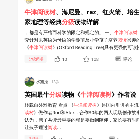
牛津
阅读
树
、海尼曼、raz、红火箭、培生、
家地理等经典
分级
读物详解
，都是有严格而科学的限定和规定的。 一、
牛津
阅读
树
套针对以英语为母语的学龄前及小学孩子培养
阅读
兴趣
《
牛津
阅读
树
》(Oxford Reading Tree)具有更
10
108
评论
分级阅读
水黛拉
13岁
英国最牛
分级
读物《
牛津
阅读
树
》作者说
转载自外滩教育 看点 《
牛津
阅读
树
》是国内引进的主流
读
树
》做作者Rod和Alex，合作30年的两人现场创作
认为，亲子共读最重要的就是要做到陪伴，家长要有时
让孩子通过
阅读
...
牛津树