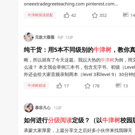
oneextradegreeteaching.com pinterest.com...
42
352
14
牛津树阅读搭配
无敌大薇薇
8岁
12岁
纯干货：用5本不同级别的
牛津
树
，教你
晰，所以就有了今天这篇。我以大热的
牛津
树
为例，用
么读？ 本文我会举例三本书，包含无字书、初级（Level 
外还会给大家音频录制两本（level 3和level 9）3
17
178
13
牛津树精读
慕容凡心
12岁
如何进行
分级
阅读
定级？（以
牛津
树
校园
承蒙大家厚爱，上篇分享文之后好多小伙伴来找我聊天（ VX:m