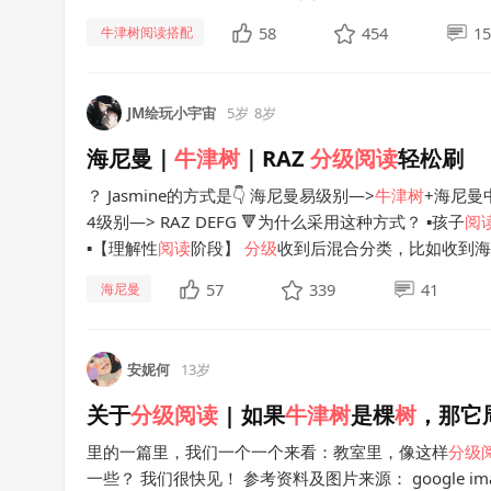
58
454
15
牛津树阅读搭配
JM绘玩小宇宙
5岁
8岁
海尼曼｜
牛津
树
｜RAZ
分级
阅读
轻松刷
？ Jasmine的方式是👇 海尼曼易级别—>
牛津
树
+海尼曼中
4级别—> RAZ DEFG 🔻为什么采用这种方式？ ▪️孩子
阅
▪️【理解性
阅读
阶段】
分级
收到后混合分类，比如收到海尼曼G
57
339
41
海尼曼
安妮何
13岁
关于
分级
阅读
| 如果
牛津
树
是棵
树
，那它
里的一篇里，我们一个一个来看：教室里，像这样
分级
一些？ 我们很快见！ 参考资料及图片来源： google images 