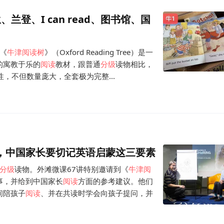
兰登、I can read、图书馆、国
《
牛津
阅读
树
》（Oxford Reading Tree）是一
的寓教于乐的
阅读
教材，跟普通
分级
读物相比，
强的可读性，不但数量庞大，全套极为完整...
，中国家长要切记英语启蒙这三要素
分级
读物。外滩微课67讲特别邀请到《
牛津
阅
故事，并给到中国家长
阅读
方面的参考建议。他们
间陪孩子
阅读
、并在共读时学会向孩子提问，并