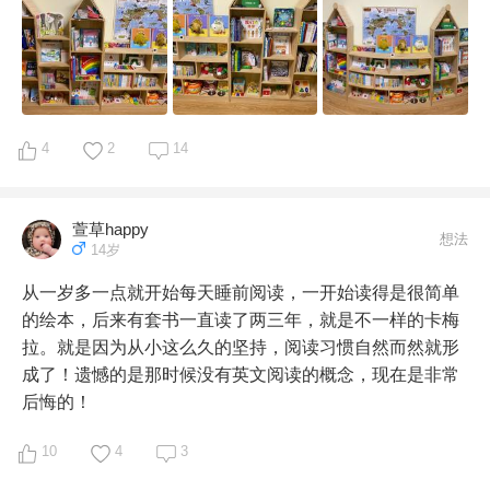
五，二年级的暑假读完了全套的哈利波特，三年级开始各
人交流无障碍，会表达自己的感受，会安慰看护者，时不
种哈利波特的周边开始看起来，神奇动物在哪里，诗翁彼
时会唱中文英文儿歌，比较简单的那种，身为妈妈已经很
豆故事集等等。另外还特别迷还有《酷虫学校》全系列 
知足了。
，郑渊洁十二生肖全系列

酷虫学校1：吵吵闹闹的甲虫班
酷虫学校1：吵吵闹闹
4
2
14
的甲虫班 

六，然后就是疫情期间，读了黑暗世界三部曲全系列，魔
萱草happy
想法
14岁
女宅急便全系列。下面打算进军魔戒三步曲。

从一岁多一点就开始每天睡前阅读，一开始读得是很简单
黑暗物质3: 没有精灵的世界

的绘本，后来有套书一直读了两三年，就是不一样的卡梅
拉。就是因为从小这么久的坚持，阅读习惯自然而然就形
魔女宅急便

成了！遗憾的是那时候没有英文阅读的概念，现在是非常
后悔的！
截止到次，中文阅读上我只管借书买书，质和量跟上孩子
的脚步就可以了，从小就培养这个习惯，终于功成身退
10
4
3
了。 
