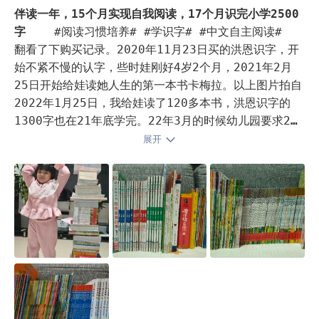
系列。还有各种桥梁书《我爱阅读丛书》蓝色系列，这些
伴读一年，15个月实现自我阅读，17个月识完小学2500
都是她自己看。（图三）

字
   #阅读习惯培养# #学识字# #中文自主阅读#  

亲自共读方面：

翻看了下购买记录。2020年11月23日买的洪恩识字，开
引入了很多杂志，我们家喜欢动物，最喜欢的是《kids环
始不紧不慢的认字，些时娃刚好4岁2个月，2021年2月
球少年地理》和《博物》（博物的语言有点深度，读一句
25日开始给娃读她人生的第一本书卡梅拉。以上图片拍自
需要解释一下），还有增刊像环球地理的《不可思议的动
2022年1月25日，我给娃读了120多本书，洪恩识字的
物仿生学》，博物的《身边花草图鉴》。DK的《DK了不起
1300字也在21年底学完。22年3月的时候幼儿园要求21
的数学思维》，《DK博物大百科》。（图二）

天阅读打卡，给了她一套迪士尼的流利阅读，让她流利诵
展开
语文：各种青少年文学（图三），《藏在地图里的古诗
读，自此顺利过渡到自我阅读。

词》，《外公的杂货店》，平时上学路上开车30分钟会听
    洪恩课程结束后实质并没有结束，我随便百度找了份
《未泱中文阅读营》，《窦神大语文》

小学字表让她边阅读边认字。平均每天18个字，加上复习
平时会看科普类的节目，最喜欢《微观小世界》系列，
之前一直记不牢固的，在8月份刷完第二份字表。

《思考的乌鸦》，《啊！设计》（美术类的，她喜欢画
    今年她看过的书不少。
迪士尼流利阅读第2级 大部
分
大中华寻宝记(全29册) 
寻宝记神兽发电站1 全套
寻宝记 神兽在哪里 1天下奇宝 全套
这就是物理+这
就是化学+这就是地理+这就是… 
三毛注音版5本 
战虫部
队 探索科学百科从书全套
罗尔德·达尔作品典藏 神探麦
克狐全套。目前在看哈利波特第三本，舒克贝塔第三本，