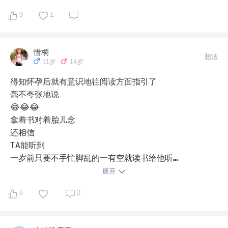
也买了有60本，还有很多其他的，我也有不喜欢的，但是
表达完意见，我也还会支持他的选择。

9
1
孩子一直以来对我们都很宽容，理解我们，包容我们，无
条件爱我们，我挺珍惜的。

所以即使意见相左，如果他喜欢，我也会尊重。

惜桐
想法
11岁
14岁
第一本名著应该是“绿山墙的安妮”一年级还是二年级看的
记不清了。他很喜欢，那时总是提起，总给我讲。

得知怀孕后就有意识地往阅读方面指引了

后来是“格兰特船长的儿女”，罗尔德·达尔系列…一直到现
毫不夸张地说

在

😂😂😂

我一直认为第一本书很重要，但由于自己的原因，孩子每
拿着书对着胎儿念

次的选择还都是很机缘的。

还相信

TA能听到

一岁前只要不手忙脚乱的一有空就读书给他听

也不管人家听不听得懂

展开
买了很多书给他看

6
2
包括一些布书

因为他撕了还吃了几本书

会走了会跑了就带去图书馆
