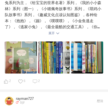
兔系列为主，《给宝宝的世界名著》系列，《我的小小森
林》系列（图一），《小猪佩奇故事书》系列，《萌鸡小
队故事书》系列，《趣威文化点读认知图鉴》，各种绘
本：《抱抱》，《蹦》，《噗噗噗》，《小金鱼逃走
了》，《逃家小兔》，《最全最酷的交通工具》，《你跑
错书了》等等

展开
她最喜欢点读认知图鉴（没事就点读笔点着学了好多东
西），歪歪兔，东方娃娃也是睡前要读好几遍的，噗噗噗
和你跑错书了特别好笑，经常自己拿出来叫我读给她听。

2.上幼儿园以后《我的第一本汉字书》系列，学了不少
字，之前各种绘本也会自己拿出来自己看，最喜欢《我的
小小森林》系列，自己看，不认识的会问，还会带去给班
里小朋友一起看。还有《我会自己读》系列，文字很简
单，基本上能自己全部念出来，各种童话故事合集，主要
2
6
2
就是看之前的书，都能自己读了。还花了很多时间看动画
片，市面上流行的动画片都看遍了，很多看了好几遍，都
rayman727
会背了。

想法
9岁
3.幼儿园毕业之后，开始了新的阅读：最爱《苍蝇小子》