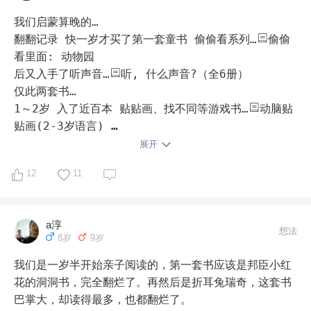
本:屎壳郎郎郎和小粪球 

llama llama nighty-night 
llama llama 
wakey-wake 
llama llama hoppity-hop 
我们启蒙算晚的…

三，真正开始进入自主阅读并爱上阅读是在一年级快结束
llama llama zippity-zoom 
彩虹兔Sing 
翻翻记录 快一岁才买了第一套童书 偷偷看系列…
偷偷
的时候。进入这个阶段要感谢几本书对娃强大的吸引
Along欢唱童谣第一辑（全12册） 
我的第一本双语单
看里面: 动物园 

力。 

词书(点读版) 

后又入手了听声音…
听, 什么声音?（全6册） 

仅此两套书…

1，纳尼亚传奇

1～2岁 入了近百本 贴贴画、找不同等游戏书…
动脑贴
贴画(2-3岁语言) 

纳尼亚传奇:狮子、女巫与魔衣橱(注音版)

玩儿了一年…

展开
那时 没有时间陪玩 没有时间读书启蒙…

2，三毛系列，这个简直爱了，一气读下来的，太适合一
12
11
直到快两岁 才开始中英文绘本启蒙…

年级的孩子了。

买了一堆绘本 没有做功课 也不知道书香节 只是看到别
人推的书单 成批买…

a淳
三毛流浪记(彩图注音读物)
三毛流浪记(彩图注音读
每日陪读不下5本…

想法
8岁
9岁
物) 

有孩子喜欢的，不下于20次…
I Am a Bunny 
晚
安, 黛西 

我们是一岁半开始亲子阅读的，第一套书应该是邦臣小红
3，米小圈一系列，这个太有名了，很多家长都知道。 

也有孩子抗拒的，只翻看过一次的…
花的洞洞书，完全翻烂了。再然后是折耳兔瑞奇，这套书
大卫,不可以 

2岁4个月之后 开启主攻英文学习…

巴掌大，却读得最多，也都翻烂了。
