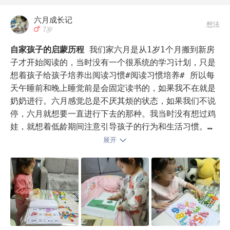
对于看书，中间也遇到过买回来的书不喜欢看，鼎鼎大名
六月成长记
想法
的卡梅拉，我家一本也没读完过。后来想着这个问题怎么
7岁
解决下，最省钱的办法就是借书，借回来不喜欢看再还就
自家孩子的启蒙历程
我们家六月是从1岁1个月搬到新房
是了；另一个办法就是去书店看，喜欢哪本再买。 

子才开始阅读的，当时没有一个很系统的学习计划，只是
想着孩子给孩子培养出阅读习惯#阅读习惯培养# 所以每
对了我娃还特喜欢一本书《长腿叔叔》，我跟着一起看
天午睡前和晚上睡觉前是会固定读书的，如果我不在就是
了，觉得特别好的地方是这本书了有各种名著的介绍，比
奶奶进行。六月感觉总是不厌其烦的状态，如果我们不说
如主人公某个心理活动状态像某本名著里的哪个人物。我
停，六月就想要一直进行下去的那种。我当时没有想过鸡
姑娘读的时候问问题的时候，我顺便把名著普及了一下，
娃，就想着低龄期间注意引导孩子的行为和生活习惯。后
特别感兴趣的可以借过来对比着看。

来有一个重要的节点就是:六月2岁肺炎住院，遇到了同病
展开
房的四岁半的馨馨姐姐，当时馨馨是那种特别愿意主动学
影响孩子一生的世界名著: 长腿叔叔

习，网课间隙把自己看书当成最好的放松，自主阅读能力
很强，在我看来挺厚的一本童书，小姑娘一个人看的入
其他还有很多书都非常好，但因为名气确实大，家长都知
迷，偶尔不认识的字才会问她妈妈。学习方面有完美主
道，我也就没一一例举。比如：罗尔德，达尔的全系列；
义，上网课必须全部全部答对才行，不然就会重新来过。
沈石溪的全系列；老鼠记者全系列等等。我家娃都是看过
我当时看到的的时候，对我的刺激是比较大的，我心想我
其中一本就要求看剩下的了。

家孩子等她这个年龄，要是能成为这种状态我就太欣慰