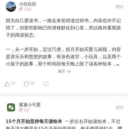
小欣欣欣
想法
15岁
因为自己爱读书，一路走来觉得读过得书，内容也许不记
得了，但那些影响已经潜移默化到心里，所以格外重视孩
子的阅读状态。 

一，从一岁开始，定过巧虎，按月开始买婴儿画报，内容
是讲乐乐和悠悠的故事，有涂色迷宫，小玩具，以及两个
小孩子的故事，那个时间段每天晚上除了读各种绘本，都
要读婴儿画报。 

展开
19
30
慢慢进入幼儿园就换成了幼儿画报。

婴儿画报：我会穿衣
婴儿画报：我会穿衣 

紫薯小可爱
想法
5岁
幼儿画报杂志

15个月开始坚持每天读绘本
一岁左右开始读绘本，不过
其实买各种画报一个原因就是省钱😬。绘本那个时间段也
每天读大概是在15个月开始坚持的，每天都坚持打卡，哪