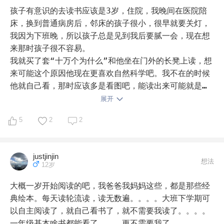
总有一天还是会自主阅读的吧😝
孩子有意识的去读书应该是3岁，住院，我晚间在医院陪
床，换到普通病房后，邻床的孩子很小，很早就要关灯，
我因为下班晚，所以孩子总是见到我后要腻一会，现在想
来那时孩子很不容易。

我就买了套“十万个为什么”和他坐在门外的长凳上读，想
来可能这个原因他现在更喜欢自然科学吧。我不在的时候
他就自己看，那时应该多是看图吧，能读出来可能就是背
下来了，我猜的。

展开
后来来了个同龄的小男孩，他爸爸给他看米奇妙妙屋，玩
5
2
2
逻辑狗，我也就给孩子下了米奇妙妙屋，也买了逻辑狗。
因为都生病，我基于怕交叉感染是不主张同看的。

因为住了一段不短的时间，可能就养成了一些习惯，于是
justjinjin
每天能腻在一起的时候就都会共读一段，就买了不一样的
想法
12岁
卡梅拉。一季一季买的，最后凑了个大全套，但比现在出
的还差一本。

大概一岁开始阅读的吧，我爸爸我妈妈这些，都是那些经
再后来就是凯迪克的绘本。那时候觉得还是不算少，现在
典绘本。每天读轮流读，读无数遍。。。。大班下学期可
看来不觉得怎样。实际没有充分的利用好他那段时间，主
以自主阅读了，就自己看书了，就不需要我读了。。。。
要那时候我俩都很忙。不过挑书我都还是用了心的，有仔
一年级基本啥书都能看了，，，更不需要我了。。。。。