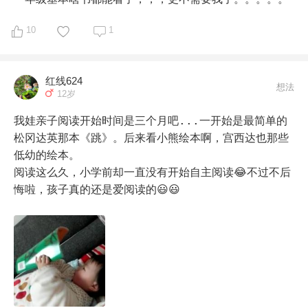
细的去看书评。

10
1
有段时间忙到不行，请了个阿姨接送照顾他，阿姨挺文艺
的，早上总会给他读几首古诗，也可能因为这样，他比较
喜欢古诗词，“诗词大会”、“地名大会”我们都没落下过。

红线624
幼儿园老师有带他们每日读一些绘本。我们那个幼儿园是
想法
12岁
公办里数一数二的，老师也都很负责，在孩子习惯养成上
很是感激。

我娃亲子阅读开始时间是三个月吧...一开始是最简单的
有个时期他喜欢看星星，所以买了很些“星空”天文，星
松冈达英那本《跳》。后来看小熊绘本啊，宫西达也那些
座，观星的绘本。

低幼的绘本。

没有上过学前班，零基础就上小学了。

阅读这么久，小学前却一直没有开始自主阅读😂不过不后
从小到大，我好像都没给他讲过白雪公主之类童话，他也
悔啦，孩子真的还是爱阅读的😃😃
并不喜欢，我可能没有公主心，所以一度怕他不够感性，
写不出好文章。

所以买了安徒生童话和格林童话，想找补一下，孩子也很
配合，奈何读不下去。但是对王尔德童话，他还挺喜欢
的。

一度也是喜欢看搞笑漫画，我也是支持了，“阿衰”我们家