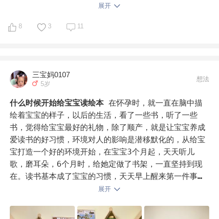
跟得上，其他的随便她怎么看，如果还不想看，就放回
命，我自己都不知道，拒绝了。现在想来，大概是在幼儿
展开
大侦探福尔摩斯(第一辑03):肥鹅与蓝宝石

去，哪天突然想起会自己找来看的。我买书都往上买，就
园时候她就喜欢翻书，把幼儿园那套分级阅读翻了又翻，
8
3
11
是5岁时，我会尽量买6-9岁看的书。6岁时我会买7-10
都快翻烂了。然后可能自己也有兴趣，比较爱问，之后，
3，皮皮鲁系列 

岁看的书。

我开始带娃阅读，算是很晚很晚。。。没想到英语更晚，
然后我也尽量多备非虚构书，虚构书有一些做为搭配就可
一年级下学期因为疫情在家，看到别人家娃能读一口流利
皮皮鲁传

以了。毕竟非虚构阅读还是比较重要的，会阅读非虚构，
的英语，哦  原来可以自己在家带她英语，可以看绘本看
三宝妈0107
那些儿童文学之类的就不在话下了。
想法
5岁
皮皮鲁和魔方大厦

什么时候开始给宝宝读绘本
在怀孕时，就一直在脑中描
4，怪老头，这个其中有个故事讲赵欣欣不愿意写作业，
绘着宝宝的样子，以后的生活，看了一些书，听了一些
怪老头帮他弄个分身出来，结果分身差点抢了赵欣欣的妈
书，觉得给宝宝最好的礼物，除了顺产，就是让宝宝养成
妈，赵欣欣打那以后再也不逃避做作业了 

爱读书的好习惯，环境对人的影响是潜移默化的，从给宝
宝打造一个好的环境开始，在宝宝3个月起，天天听儿
怪老头儿(全彩插图无删减版)
怪老头儿(全彩插图无
歌，磨耳朵，6个月时，给她定做了书架，一直坚持到现
删减版) 

在。读书基本成了宝宝的习惯，天天早上醒来第一件事，
就会说：妈妈，看书。

展开
《"下次开船"港》

最明显的感觉就是，宝宝从3个月起，就叫爸爸、妈妈，
对语言比较敏感，认知会早一些，现在宝宝20个月，和成