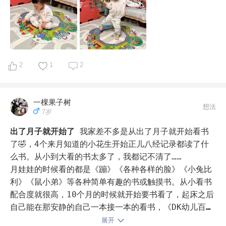
之前有朋友跟我说，我家孩子不愿意看书，到家就是玩玩
具，不像你家孩子爱看书。我跟她们说，没有一个孩子是
天生就爱看书的，这背后跟家长的陪伴和坚持是分不开
的，哪怕每天10分钟，哪怕每天就读一本书，坚持下去，
2
1
2
你就会发现阅读习惯就这样慢慢养成了～

现在电子产品多强势啊，说实话，比读书好玩的事太多
一棵果子树
想法
了，所以读书是需要从小培养的习惯，就像我们中国人走
7岁
到哪里都会说“我有一个中国胃”一样，其实就是跟我们从
出了月子就开始了
我家差不多是从出了月子就开始看书
小培养的饮食习惯有关。

了🤣，4个来月知道的小花生开始正儿八经记录都读了什
么书。从小到大看的书太多了，我都记不清了……

同样的道理，阅读亦是如此。如果我们从小就培养孩子的
月娃娃的时候看的都是《蹦》《各种各样的脸》《小兔比
阅读习惯，一旦习惯养成，那么后续的学习之路就会顺畅
利》《鼠小弟》等各种简单有趣的书或触摸书。从小看书
很多～

配合度就很高，10个月的时候就开始要书看了，起床之后
自己能在那安静的自己一本接一本的看书，《DK幼儿百科
当她长大，可以开始自主阅读，我想我们也会怀念那个在
全书》《大象艾玛系列》《大大的，小小的》《This is 
展开
我们怀里小小的她吧～
