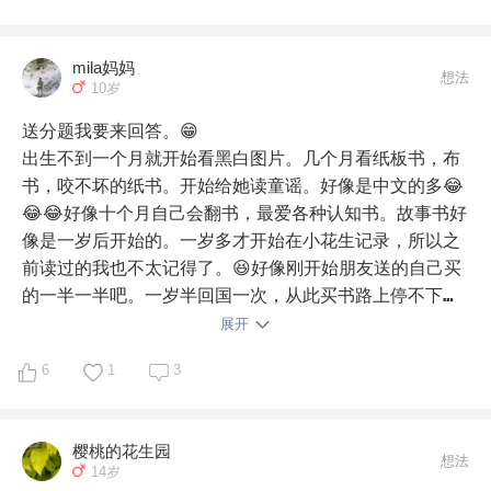
科技

科幻

mila妈妈
都有涉猎
想法
10岁
送分题我要来回答。😁

出生不到一个月就开始看黑白图片。几个月看纸板书，布
书，咬不坏的纸书。开始给她读童谣。好像是中文的多😂
😂😂好像十个月自己会翻书，最爱各种认知书。故事书好
像是一岁后开始的。一岁多才开始在小花生记录，所以之
前读过的我也不太记得了。😆好像刚开始朋友送的自己买
的一半一半吧。一岁半回国一次，从此买书路上停不下来
😆。

展开
6
1
3
上二年级了也不怎么会自己主动拿书读。在学校读书的效
率好像比较高。可能在家里就想听妈妈讲？🤔不过也没有
关系，这么多年亲子阅读读的那么多书，娃起码不是一个
樱桃的花生园
学渣娃，理解能力，词汇还是在线的。

想法
14岁