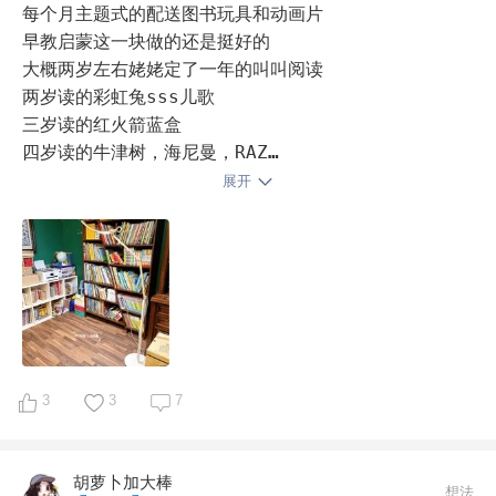
找到更适合的规划和方式。现在我用的方式是用思维导图
每个月主题式的配送图书玩具和动画片

的形式整理思绪，倒推现阶段最适合六月的计划。六月比
早教启蒙这一块做的还是挺好的

较顽皮好动，按住她来学习真的是废了我不少心力，而且
大概两岁左右姥姥定了一年的叫叫阅读

还要选择那种比较有性价比的方式，因为我是单身带娃，
两岁读的彩虹兔sss儿歌

经济压力也会比较大。现在孩子三岁三个月了，算是整整
三岁读的红火箭蓝盒

鸡娃了一年多点，各方面也看到了明显的提升和变化，我
四岁读的牛津树，海尼曼，RAZ

相信只要我能够坚持并且提供好的陪伴。孩子会朝着良性
还有各种英文原版绘本

展开
的方向发展。赶超当时我们见到的的馨馨姐姐，算是我给
很后悔当初没有英语启蒙的概念

自己定的一个小目标，以六月现在的识字量和进步的速
花卷在三岁前一直只有彩虹兔全套配毛毛虫点读笔

一直到上幼儿园看到别的同学家长给孩子买的红火箭蓝盒
觉得很好 跟风买的

但即便买了也没有分级阅读的概念

也是有一搭没一搭的读

真的很佩服那些意识在线 在小宝宝刚出生几个月就开始
进行亲子阅读的麻麻们

3
3
7
世上没有后悔药

唯有珍惜当下的每一天

胡萝卜加大棒
陪孩子养成好的阅读习惯

想法