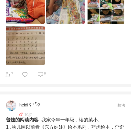
7
5
heidi ʕ·͡ˑ·ཻʔ
想法
10岁
普娃的阅读内容
我家今年一年级，读的菜小。

1.幼儿园以前看《东方娃娃》绘本系列，巧虎绘本，歪歪