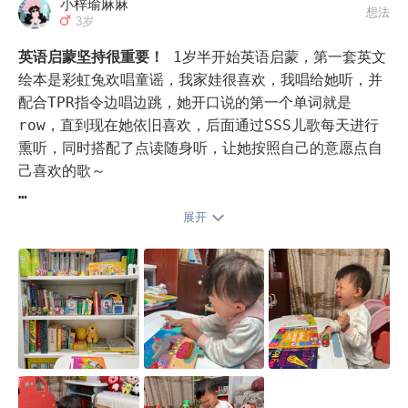
小梓瑜麻麻
近点的十来里路

想法
3岁
远点的40公里

😅😅😅

英语启蒙坚持很重要！
1岁半开始英语启蒙，第一套英文
想想都觉得自己太能折腾了

绘本是彩虹兔欢唱童谣，我家娃很喜欢，我唱给她听，并
晚上睡前雷打不动亲子阅读时间

配合TPR指令边唱边跳，她开口说的第一个单词就是
开始自己读给他听

row，直到现在她依旧喜欢，后面通过SSS儿歌每天进行
后来一人一段地读一人一页地读

熏听，同时搭配了点读随身听，让她按照自己的意愿点自
再后来他自己读

己喜欢的歌～

我们一人一书

他喜欢歪在我肩膀上肚子上看书

英文绘本后面入了brown bear、古力小超人、i am a 
展开
然后有一天他说

bunny、词汇妙趣国、baby all英语机关书、ice 
长大后要买一栋大房子

cream等～

给妈妈放书

哈哈 我听听就好

分级阅读：super hammy（小分级）、牛津树…

只是后悔英语启蒙没有早点也没有坚持下来

虽然娃贪玩写字丑陋

最近每天都会坚持亲子共读，我家娃的阅读习惯已经慢慢
但是我还是爱那个喜欢歪在妈妈身边读书的小家伙😊😊😊
养成了，回到家吃完晚饭，她都会拉着我说：“妈妈读
😊
书”这真的让我很欣慰～
