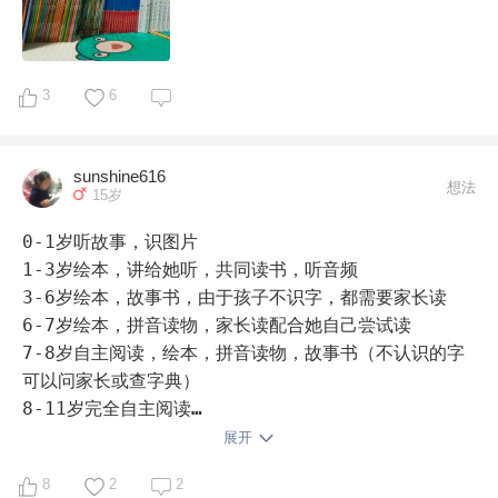
阳光少年报。

    总结下。对于中文是母语的娃来说，要实现自我阅读
这个大概一年时间就差不多了，用洪恩之前没给她读过买
3
6
过任何绘本（以前就没想过鸡娃😂）。只要大人愿意付出
时间陪伴，娃没有什么是学不会的。数学方面也刷到了学
而思秘籍第4级了。但就是英语起步的太晚了，在今年暑
sunshine616
想法
假才开始正儿八经的让她看raz🙃，因为娃是9月后的，
15岁
所以要到明年才能上小学。这一年时间只能在家里放🐑，
0-1岁听故事，识图片

顺便用这一年好好学下英语。也借此帖，请教一下各位宝
1-3岁绘本，讲给她听，共同读书，听音频

爸宝妈英语的学习方法。
3-6岁绘本，故事书，由于孩子不识字，都需要家长读

6-7岁绘本，拼音读物，家长读配合她自己尝试读

7-8岁自主阅读，绘本，拼音读物，故事书（不认识的字
可以问家长或查字典）

8-11岁完全自主阅读

杂志，小说，名著，必读书目！很多，杂且乱

展开
有文学

8
2
2
艺术
