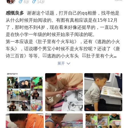
8岁
14岁
爱上阅读 

并不是为了高考能考多少分

感慨良多
谢谢这个话题，打开自己的qq相册，找寻他是
而是可以阅读世界 表达自己
从什么时候开始阅读的。有图有真相应该是在15年12月
了，那时他不到4岁，现在看来好像还挺早的，一直以为
是在快小学一年级的时候开始亲子阅读的呢。

第一本应该是《肚子里有个火车站》，还有《逃跑的小火
车头》，话说哪个男宝小时候不是火车控呢？还读了《唐
诗三百首》等等。
逃跑的小火车头 
肚子里有个火车
站 
我的第一套科学启蒙书 妙趣科学立体书: 建… 
展开
唐诗三百首 

七岁八岁讨狗嫌，谁三岁四岁还不是个小可爱呢？一晃九
岁了，翻看翻看照片，感慨颇多。