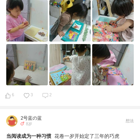
了。馨馨妈妈说他们启蒙的比较早，而且孩子喜静不喜
从小到大的觉得好的读物大概写了一下，希望对大家有帮
动，也就因为太宅，吃饭一直都很让她头疼，说每个孩子
助。
都有自己的特性，又说了很多身边优秀妈妈和孩子的事，
有一句话我是一直记得的:你自己的孩子，只要你肯用
心，你肯定会知道该怎么教的。后来这位妈妈成了我启蒙
路上的灯塔，因为她和她优秀孩子的出现，我就像是打开
了一个新世界一样，以前只觉得要把孩子给培养好，但是
孩子在慢慢长大的过程中什么阶段会变成什么样子，并没
有一个很具象的概念。主要还是因为第一次当妈，身边也
没有什么机会可以很深度的接触牛娃，那次六月住院了大
半个月，我算是好好的学习了一下，并且看到了别人家孩
子很具体的操作和学习状态，真的是受益匪浅。出院以后
6
3
2
我就开始各种学习如何鸡娃，讲真刚开始是“眉毛胡子一
把抓”还把自己弄得挺焦虑的，看的越多、学的越多，就
发现同龄弄得好的孩子太多了，感觉已经差了一大截的节
2号蓝の蓝
想法
8岁
奏。在这个过程中，我的学习计划表是改了一版又一版。
鸡娃路线也是先立，然后在实操过程中不停的破和改，以
当阅读成为一种习惯
花卷一岁开始定了三年的巧虎
