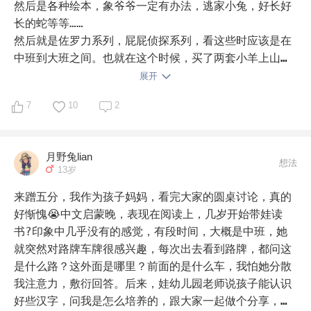
读完这些后，我们终于结束了亲子共读。进入了她看书我
1.廖彩杏英文绘本

然后是各种绘本，象爷爷一定有办法，逃家小兔，好长好
们过去盯是不是该休息眼睛了，看书的地方是不是太暗
2.I Can read 小饼干 小土豆

长的蛇等等……

了，是不是凑的太近了等等。 

3.各种分级 海尼曼 培生 牛津树 RAZ…

然后就是佐罗力系列，屁屁侦探系列，看这些时应该是在
直到现在…

中班到大班之间。也就在这个时候，买了两套小羊上山分
四，二年级的书目有： 

级读物，一下子就识字了，进入自主阅读了。

展开
自主阅读的时候是四周岁，然后就什么都看，包刮以前看
1，口袋里的爸爸全系列

7
10
2
的一些绘本，还有桥梁书。

这个时候读的有西顿动物记，昆虫记，小亮老师的博物
装在口袋里的爸爸: 天才制造机

课，我的第一套自然科普书，椋鸠十动物绘本故事。

月野兔lian
到了一年级开学，看的有酷虫学校全套，老鼠记者，椋鸠
想法
13岁
装在口袋里的爸爸: 追击章鱼王子

十动物故事桥梁版，还有猫的风工厂，大个子老鼠小个子
猫，米小圈上学记，德国少儿百科全书，除此之外还有各
来蹭五分，我作为孩子妈妈，看完大家的圆桌讨论，真的
2，大侦探福尔摩斯全系列，这个孩子带到班里和同学分
种自然科普书，对自然科普最为着迷，昆虫，动物，植
好惭愧😭中文启蒙晚，表现在阅读上，几岁开始带娃读
享，全班都爱。 

物，特别喜欢这种。

书?印象中几乎没有的感觉，有段时间，大概是中班，她
我先备下的猫头鹰王国，还没怎么看，还有神奇点心店，
就突然对路牌车牌很感兴趣，每次出去看到路牌，都问这
大侦探福尔摩斯(第一辑01): 追凶20年

青蛙和蟾蜍，帕丁熊系列，这些慢慢也都会看上。

是什么路？这外面是哪里？前面的是什么车，我怕她分散
除了这些，还有姐姐看的很多书，象哈利波特，也可以
我注意力，敷衍回答。后来，娃幼儿园老师说孩子能认识
大侦探福尔摩斯(第一辑02): 四个神秘的签名

看。反正幼儿园实现了自主阅读后，我只管买书，质和量
好些汉字，问我是怎么培养的，跟大家一起做个分享，要