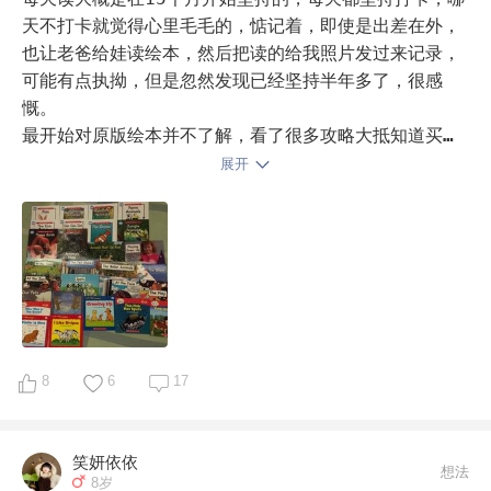
买了很多，但到现在印象最深刻反而是最省钱的报摊买的
天不打卡就觉得心里毛毛的，惦记着，即使是出差在外，
各种杂志。 

也让老爸给娃读绘本，然后把读的给我照片发过来记录，
可能有点执拗，但是忽然发现已经坚持半年多了，很感
后来还在某宝买过期刊，六十多买了一大堆婴儿画报回来
慨。

😁😁。

最开始对原版绘本并不了解，看了很多攻略大抵知道买毛
毛虫家点读书基本上不会出错。所以我家娃的英语启蒙书
展开
二，大班开始阅读带拼音的书，每天晚上讲西游记，九九
就是下面这些，庆幸并没有选错。现在娃已经快2岁，除
八十一难，一天晚上一难，也讲了不短时间。 

了凯迪克我还了解了clavis、usborne、walker点灯
熊、企鹅兰登、小老虎、学乐等优秀出版社，选书也不再
以上这些都是我们讲，孩子听的阶段。中间也让她自己尝
迷茫了。

试读过，但认识的字有限，带拼音的往往是读了后面把前
最近开始接触RAZ、海尼曼、学乐小读者等分级读物，准
面的内容忘记了。

备多套分级分主题平行阅读，图中就是我准备的第一个主
题（动物主题）的合集，最近已经读了一半。

其中有一本书，孩子到现在也记得，很感人的一本书，书
从最开始的看见绘本就跑掉，到每天会抱着一堆绘本叫我
8
6
17
名也很有意思。《屎哥郎朗朗和小粪球》。

给她读也就是不到三个月的时间，坚持半年多之后慢慢开
始蹦一些英文单词，现在每天晚上睡觉前都在看绘本度
笑妍依依
最美大自然绘本:屎壳郎郎郎和小粪球
最美大自然绘
想法
8岁