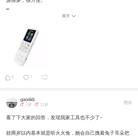
源很多，很方便。

3、 电脑主机+电视机，给娃看动画，用电视机当电脑显
展开
示屏是为了保护视力。 

4、 DVD，用过挺长一段时间，主要是小时候给娃听英文
歌，中文故事。

5、 点读笔，买过一个小达人，还有个什么忘记了。

6、 Ipad，这个用的不多，经常被妈妈霸占了。

6
7
7、 天猫精灵，主要听英文歌
gaodidi
想法
7岁
11岁
看了下大家的回答，发现我家工具也不少了~

娃两岁以内基本就是听火火兔，她会自己拽着兔子耳朵把