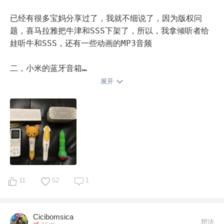
已经有很多宝妈分享过了，我就不细说了，因为版权问
题，喜马拉雅把牛津和SSS下架了，所以，我拿倾听者给
娃听牛和SSS，还有一些动画的MP3音频

二，小米的蓝牙音箱

展开
这个是使用很频繁的，手机喜马拉雅连接蓝牙音箱，想给
娃听什么听什么，比较灵活，可控

三，点读笔

家里有四根点读笔，英语启蒙前就买过一根，贝灵点读
笔，几根点读笔里颜值最喜欢的，音质也不错，就是配套
资源有限，配套了三十来本书好像带中英文，数学，成
11
52
1
语，古诗词什么的都可以点读。这是混迹各种启蒙论坛前
自己瞎买的，还不错吧。

Cicibomsica
想法