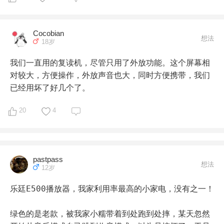
手机控制。不过有些内容比如牛津树由于版权问题经常不
用具后，基本处于落灰状态咯……

能听，所以更多时候用来给听歌听课。。现在好像还不能
设置播放清单?不过系统一直在更新，越来越完善了。

六，车上听

Cocobian
想法
18岁
3.桌面版牛听听。我也没有充电习惯，干脆直接买的桌面
给家里的车里也存了很多宝贝喜欢听的英文歌，动画音频
版。娃画画玩耍的时候播英语，睡前播播故事，音质好，
我们一直用的复读机，尽管只用了外放功能。这个屏幕相
等，因为每周末都会带孩子出去玩，经常来回路上开车时
可以用手机控制，资源质量较好，还可以自己上传资源，
对较大，方便操作，外放声音也大，同时方便携带，我们
间就将近两小时，所以，给车里存放儿歌，动画，绘本等
综合起来我觉得实用性很强。缺点是语音识别鸡肋。

已经用坏了好几个了。
音频，无形中宝贝在车里就听会了很多英文儿歌之类的，
一边看着路上的风景，一边跟随车里英文儿歌哼唱，日积
20
4
4.天猫精灵。几十块随便买的，资源较少，语音识别也不
月累，也是听了不少的

是很理想，现在当蓝牙音箱用。。。有的故事资源还可
以。

所以，英语启蒙，把零碎时间利用起来，也会收获很多。

pastpass
5.不见不散蓝牙音箱。音质好，价格不贵，防水防摔，上
想法
12岁
大概就这些吧，想不起来了……
课给笔记本连蓝牙发射器用。。据说不少大妈用来播广场
舞音乐，音量喜人。。

乐廷E500播放器，我家利用率最高的小家电，没有之一！

6.不见不散普通播放器。这个买的早，有了倾听者就闲置
绿色的是老款，被我家小糯带着到处跑到处摔，某天忽然