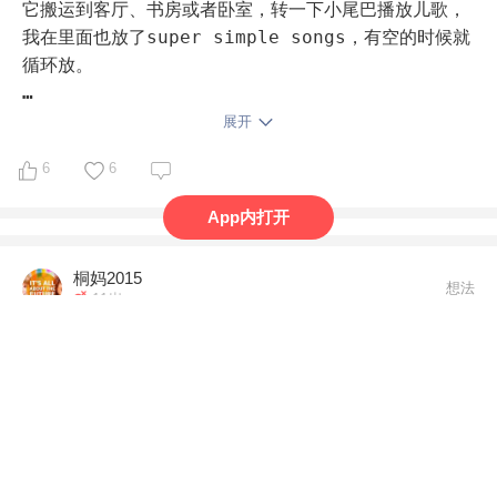
它搬运到客厅、书房或者卧室，转一下小尾巴播放儿歌，
我在里面也放了super simple songs，有空的时候就
循环放。

点读笔我家有三只，一只订巧虎配的，娃自己看巧虎点读
展开
书用，造型可爱，娃很喜欢，一只小达人利用率最高，每
6
6
天点分级读物用，还备了一只毛毛虫，目前没怎么利用。

App内打开
手机+喜马拉雅，每天早上叫醒晚上哄睡，堪称带我家娃
的神器，我每周更新一个播放列表，里面有一首英文儿
桐妈2015
歌、一首中文诗歌，一个英文故事、一个中文故事、还有
想法
11岁
本周需要反复听的分级读物，还录了点自己的声音，插入
到播放列表里，娃目前很喜欢听。

倾听者这么热，是有道理的。

蓝牙音响，我家有一大一小两个，利用率都不高，对于懒
因为，我用过后也深深地喜欢上了它。我还把它推荐给了
妈妈来说，要链接蓝牙还是嫌麻烦😂

我家邻居，一个初中生的妈妈，她也大爱。

CD播放器，用的是飞利浦音箱，主要用来听听钢琴曲或者
原来这个物件居然大小通吃。一想到可以用到我儿上初中