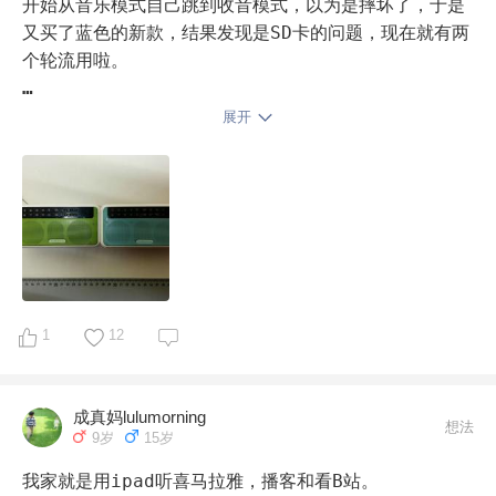
了，因为找文件不方便。音质还是不错的。

开始从音乐模式自己跳到收音模式，以为是摔坏了，于是
又买了蓝色的新款，结果发现是SD卡的问题，现在就有两
7.卢卡绘本机器人。之前声带水肿要禁声，就买了卢卡给
个轮流用啦。

娃读绘本，一晚上能读几十本，缺点是有的不按文字内容
读，有的读音不正确，有的没感情。。。优点是没嗓子的
老款的问题是关机后每次都会从蓝牙模式开始，新款则会
展开
时候可以暂时替代下，现在像牛津树海尼曼RAZ都可以读
续接关机前的模式，这点有进步，而且有循环模式，数字
了。

键可直达曲目或文件夹，操作非常方便，完全解放大人。
最大的优点是价格，我家老款是29.9包邮买的，新款贵
8.IPAD装个千读，外出玩时先下好书，可以离线使用，
10块，是不是大白菜？哦，唯一的缺点是播放顺序是按加
日积月累也读了不少。生词可以点开看解释，很适合家长
入文件夹的顺序来的，不是按文件名，所以导入音频文件
备课。

时要注意噢。
有了各种音箱后基本不能接受手机自带的声音。。不过要
1
12
想坚持只靠音箱不够，更重要的是做好每天的学习规划
吧。
成真妈lulumorning
想法
9岁
15岁
我家就是用ipad听喜马拉雅，播客和看B站。
