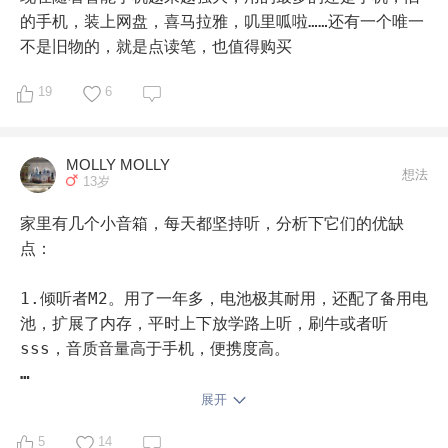
用于播放CD也是被大家提到最多的一款
的手机，装上网盘，喜马拉雅，叽里呱啦……还有一个唯一
下图是入第二根小达人前拍的一副全家福👪……

不是旧物的，就是点读笔，也值得购买
四，天猫精灵

19
6
这个是队友很早以前买的，给娃开始启蒙英语后，宝贝自
己会让天猫精灵播放他想听的英文儿歌，总之就是多方资
MOLLY MOLLY
想法
13岁
源提高孩子的兴趣吧

家里有几个小音箱，每天都坚持听，分析下它们的优缺
不好的地方就是不可控，宝贝经常频繁的让天猫精灵给他
点：

换歌，因为是语音识别的，完全被孩子当玩具玩了

1.倾听者M2。用了一年多，电池极其耐用，还配了备用电
五，Ipad

池，扩展了内存，平时上下放学路上听，刷牛或者听
sss，音质音量高于手机，便携度高。

用来上多纳学英语的

2.喜马拉雅出的小雅智能音箱。因为在喜马拉雅买了不少
展开
还有家里早期买过的火火兔，故事机，娃小时候经常用来
付费课，小雅的使用度还不错，语音识别程度高，也可以
给他放儿歌，故事，有了上面所述的一，二，三几个学习
5
14