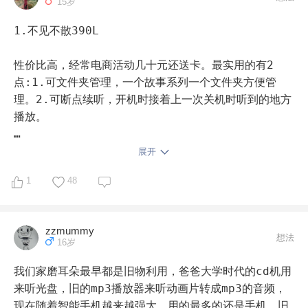
15岁
买的第二根点读笔是当初淘宝358买的16g的小达人，这
是使用频率最高的点读笔，每天都在用，当然，对于下现
1.不见不散390L

在点读笔的价格，当初花的358万全可以买根32G的小达
人了。

性价比高，经常电商活动几十元还送卡。最实用的有2
点:1.可文件夹管理，一个故事系列一个文件夹方便管
入的第三根点读笔是毛毛虫，我给宝订了HIGH five 杂
理。2.可断点续听，开机时接着上一次关机时听到的地方
志，送的点读笔，主要用来点杂志，还有我在网上借阅的
播放。

毛毛虫配套的点读书。

我现在是一个机器放英文，一个放中文一个放钢琴曲。

展开
毛毛虫文件加里有个MP3文件夹，可以直接把一些英语儿
歌copy到这个文件夹里，宝贝也会时不时拿着毛毛虫自己
1
48
同样功能还有乐果播放器但我感觉还是不见不散好用。

放音乐听。毛毛虫的总体使用频率不如小达人点读笔高。

2.蓝牙音箱

zzmummy
入的第四根点读笔依然是小达人，因为自己爱囤书，所
想法
16岁
以，16g的小达人在我们开始启蒙五个月的时候就存满
用于连接手机听喜马拉雅。但我个人不太喜欢。

了，因为自己也代理小达人点读笔，所以，趁着便利性给
我们家磨耳朵最早都是旧物利用，爸爸大学时代的cd机用
自己又入了根32G的笔，所以，建议买小达人的妈妈，一
3.熊猫CD面包机。

来听光盘，旧的mp3播放器来听动画片转成mp3的音频，
次性买个大内存的，省的像我这么尴尬😅。

现在随着智能手机越来越强大，用的最多的还是手机，旧