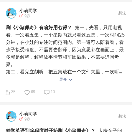
我娃2岁看过中文版的动画片，也学了好长时间猪叫

小萌同学
家里好多成套的佩奇中文绘本

想法
9岁
可大了就不感兴趣了，嫌幼稚

直到5岁半时，英语词汇积累到2000左右，给放了音频听

刷《小猪佩奇》有啥好用心得？
第一，先看，只用电视
竟然听懂了，同时还很感兴趣，给放就听

看。一次看五集，一个星期内就只看这五集，一次时间25
可能能听懂也有成就感吧

分钟，在小娃的专注时间范围内。第一遍可以陪着看，看
孩子接受程度。不需要去翻译，因为意思都在画面上，最
之前她的听力几乎没有，就听过一些廖单基础款

多就是解释，解释故事情节和前因后果，不需要追问考
突然能听懂粉猪音频使我惊喜异常

察。

据她自己说她记得中文意思（三年没看过了）

第二，看完立刻听，把五集放在一个文件夹里，一次听25
虽然我半信半疑，但之前的听力渣突然听懂佩奇，并且中
分钟，一天听1-2次。看和听反复进行。这样一季大概用
展开
文能复述大意，使我鸡娃兴趣大增

时两个半月，然后根据孩子的反应情况，调整后续听和看
35
69
10
的次数。

目前佩奇听了两三遍了大约4个月时间（还有别的音频输
第三，大人根据台词里的陌生词和难词在生活中和孩子进
入）

行互动，加强理解。

小萌同学
听懂佩奇后配上口语课，目前英文复述都没问题了，还能
第四，亲子阅读到初章开始后加入绘本，或者认字后当作
想法
9岁
自编故事

阅读材料。这部分其实不需要太早。永远是听力领先于阅
没有讲过语法，除了时态说的时候不区分（is was）其
读1-2个级别，所以不需要那么快加入动画片绘本。
娃学英语到啥程度时开始刷《小猪佩奇》？
大概亲子阅