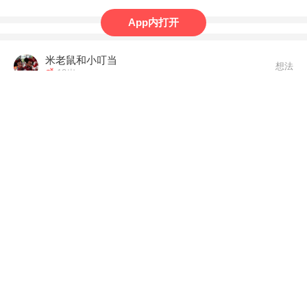
屋那么长29分钟.....。

App内打开
我最近陪女儿看佩奇我也很开心，觉得里面的剧情不虚
假，很真实，句子简练，只有一个问题其实我更喜欢美音
米老鼠和小叮当
哈哈哈哈
想法
12岁
娃学英语到啥程度时开始刷《小猪佩奇》？
零基础刷小
猪佩奇是有些困难的，小猪佩奇前面可先看《蓝色小考
拉》，语速更慢、内容更简单，然后接小猪佩奇。
8
8
一生有你ai
想法
12岁
刷《小猪佩奇》有啥好用心得？
刷小猪佩奇，一定要建
立在识字的基础上（中文字）。

        因为孩子小时候不识字，但是给看英文动画
片，很多时候是看不下去的，看不懂听不懂。
