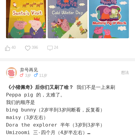
40
396
24
弃号再见
想法
3岁
11岁
《小猪佩奇》后你们又刷了啥？
我们不是一上来刷
Peppa pig 的，太难了。

我们的顺序是

bing bunny（2岁半到3岁间断看，反复看）

maisy（3岁左右）

Dora the explorer 半年（3岁到3岁半）

Umizoomi 三-四个月（4岁半左右）
