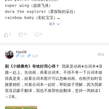
第三，场景丰富

super wing（超级飞侠）

四五季几百集，一集一个场景

dora the explorer（爱探险的朵拉）

什么牙医、幼稚园、好朋友，野餐、游乐场、捉迷藏……

rainbow baby（彩虹宝宝）

基本的生活场景都有了，相关的情景说什么话都听懂了，
magic block（百变布鲁克）

展开
还怕口语用不到吗？

highfive（不算动画片 有一点点偏教学）

2
21
5
说实话我也买了好多口语书，什么900句，妈妈口语，亲
octonauts（海底小纵队）

子口语，可是太枯燥

badatamu story time（巴塔木故事时间 相关）（差
零零散散再一句句背，想想就崩溃，放弃了

不多2周岁多点看的 最近好久没看）

Han08
可孩子看了粉猪基本对话理解以后，上外教课各种话题都
teletubbies（天线宝宝）

想法
9岁
11岁
能聊了，这才是理解后的自然习得
只看过很少集英文版或者才开始的如下：

刷《小猪佩奇》有啥好用心得？
我家是动画➕台词本➕音
hey duggee （嗨 道奇）（之前不喜欢）

频一起上。先动画，再看台词本。不得不夸一下台词本做
Bob the builder（巴布工程师）（看了一点点）

得真是美，娃看台词本图片可以忽略动画。在刚开始时音
peppa pig（小猪佩奇）（英文看得少）

频要精听，对着台词本一起听，帮助孩子理解，因为我家
thomas and friends（托马斯小火车）（看得少）

英语启蒙不翻译，我也不推荐给娃翻译，坚持一周精读1
micky mouse clubhouse（米奇欢乐屋）（之前不喜
～2本。
欢）
