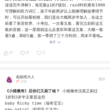
他没有大问题

读读完牛津树3，海尼曼g1的f级别，razd时积累有1000
我认为粉猪功不可没啊

可理解的听力词汇，孩子年龄两岁以上能够理解故事情节
时，可以开始看粉猪，我们是在大概两岁半加入，在这之
首先，单集时间短

前看了美语世界、小考拉。一次看五集，看完立刻听这五
孩子注意力没那么久，坐那听一动不动就不要指望了

集的音频，这一星期就这么反复听和看这五集，大概一集
但是5分钟就很好操作，告诉她这集认真听一会要提问

看5遍，再听5遍。第一季用了三个月时间，周末不看电
听完后不管英文还是中文复述都是比较容易的

视。第二三季分别用了一个月时间，这时因为娃的听力水
展开
不像听个初章书，一下40分钟，情节也分散

平更高了不愿意看太多遍看过的。第四季已经听过几遍还
15
26
11
想提问或者复述都下不去嘴，还是借助AR测试吧

会继续听半年。一天大概会有两个小时音频时间。
第二，内容满当当

虽说是动画片，几乎没有音效音乐什么的

贴贴纸大人
在粉猪后我又找了些动画片音频听

想法
10岁
经常一会儿一唱歌，一会儿一特效

与其把时间浪费在听这些，不如听桥梁书了

《小猪佩奇》后你们又刷了啥？
小猪佩奇没真正刷过

（不过后来我们又看了journey to the west 动画
3岁到3岁半主要是这些

片，看完听音频，娃听的非常痴迷）

baby Ricky time（瑞奇宝宝）

paw patrol（旺旺队立大功）
