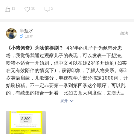
11
10
3
半瓶水
想法
10岁
《小猪佩奇》为啥值得刷？
4岁半的儿子作为佩奇死忠
粉，我觉得我通过观察儿子的表现，可以发表一下想法。
粉猪不适合一开始刷，但中文可以在娃2岁多开始刷(如实
在无有效陪伴的情况下)，获得印象，了解人物关系。等3
岁英语启蒙，儿歌部分，电视教学片部分搞定1000词，开
始刷粉猪。不一定非要第一季到第四季这个顺序，可以乱
的，有续集的结合一起看，比如去意大利度假，去澳大利
亚旅行。粉猪配合牛津树，完美搭档。因为动画片都是幼
展开
儿的那些事，牛津树主题中也会提到，而粉猪以视觉听觉
结合，更加立体。我儿子爱粉猪，把自己的英文名改成了
George。目前启蒙半年，能够裸听粉猪第四季部分集别
内容，比如doctors，children fete，复述或者说背