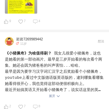
诵了spring片段内容，词汇量测试2000多。当然我们的
半年(2-3岁启蒙了也算但比较零星，4周岁是每天至少3
小时)时间投入多，睡前，早起，平时，没有音乐，没有
中文音频，只有英文音频。继续努力！
9
7
4
岩岩7269989442
想法
11岁
《小猪佩奇》为啥值得刷？
我女儿很爱小猪佩奇，这也
是她看的第一部动画片。最早是三岁开始看的每次看个两
集。她还会因为猪爸爸的叫声害怕...哈哈。

最早是因为要学习汉字词汇汉字之后奖励看个小猪佩奇，
youtube上看过中文版德语版英语版的，逮到哪集看哪集
她看得很开心，我也觉得这部动便很积极向上。

最近开始搞英语又开始看小猪佩奇了，说实话这里的英语
不算是最简单的,没有蓝色小考拉简单但是剧情很丰富，
展开
也没有小卡拉那么幼稚。所以就一直在看。还有一点是小
2
7
8
猪佩奇每集不长，所以很适合随便看一个，不想米奇妙妙