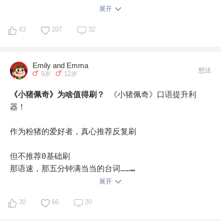
Peppa pig 

展开
Mickey mouse （4岁8个月）

43
207
32
super wings（4岁半）

pawpattrol

Magic school bus（4岁9个月，现在）

Emily and Emma
想法
9岁
12岁
Peppa pig 还没刷完呢，由于一集很短，被娃当谈判条
件，看完一集20分钟左右的有时会要求看一集短的
《小猪佩奇》为啥值得刷？
《小猪佩奇》口语提升利
Peppa。
器！

作为粉猪的爱好者，真心推荐反复刷

但不推荐0基础刷

那语速，那五分钟满当当的台词……

当初给我娃3岁启蒙的时候，给看英文动画都是拒绝的

展开
听不懂，宁愿不看😂

30
66
20
就算看了，除了小猪叫也学不会太多吧
