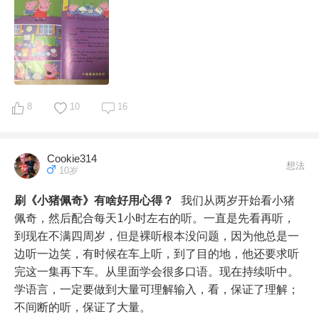
现在3岁半到快4岁

主要看

paw patrol（旺旺队立大功）

super wing（超级飞侠）

dora the explorer（爱探险的朵拉）

octonauts（海底小纵队）

8
10
16
Diego（迪亚哥）

最近宅家时间长 都是不让看电视或少看电视的

Cookie314
想法
10岁
以上这些中英文都看 没有只看英文 一半一半吧 都能接
受
刷《小猪佩奇》有啥好用心得？
我们从两岁开始看小猪
佩奇，然后配合每天1小时左右的听。一直是先看再听，
到现在不满四周岁，但是裸听根本没问题，因为他总是一
边听一边笑，有时候在车上听，到了目的地，他还要求听
完这一集再下车。从里面学会很多口语。现在持续听中。

学语言，一定要做到大量可理解输入，看，保证了理解；
不间断的听，保证了大量。