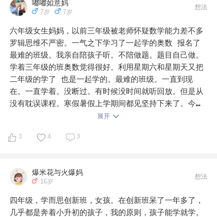
嘟嘟如意妈
想法
7岁
7岁
六年级女生妈妈，以前三年级被老师怀疑数学能力差不多 
罗辑思维不严密。一气之下学习了一起学的奥数 报名了
最难的班级。我亲自陪孩子听。不陪做题。题目自己做。
学着三年级的班奥数觉得很好。利用星期六和星期天又把
二年级的学了 也是一起学的。最难的班级。一直到现
在。一直学着。没断过。有时候没时间就听回放。但是从
没有耽误课程。寒假暑假上学期间都见坚持下来了。今年
九月份初一开学。我们没有升学压力。但是孩子第一件和
展开
我沟通的事情就是问我一起学有初一的数学课吗。要是有 
3
4
3
她还想学。还要报名。尊重了孩子自己的意见。她很愿意
学习。。第一 他从三年级数学七十多分到现在稳居95以
上 自己受益良多。第二他听了数学课以后在学校的课程
爆米花与火爆妈
瞬间变简单。以前每晚数学作业俩小时。从三年级下班学
想法
16岁
期开始 都是半小时以内解决数学。有时候有试卷 也都是
二十分钟一张试卷。分数每次考试保证不下95.第三数学
四年级，学而思创新班，女孩。在创新班呆了一年多了，
老师表扬多 说她思维开拓又缜密。理解能力好 理解快 
几乎都是奔着小升初的孩子，我的原则，孩子能学就学。