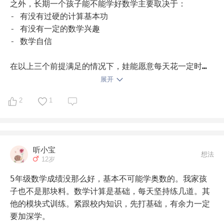
中，思路被带“歪”了，过度依赖某些结论或“标准套路”，
之外，长期一个孩子能不能学好数学主要取决于：

思考不够，还没有对奥数真正的”开窍”。如果保持当前的
- 有没有过硬的计算基本功

学习体系不变，再多学一年，也不会有更好的效果。

- 有没有一定的数学兴趣

- 数学自信

顺便说一句，不是说“举一反三”这套书不好，而是某些书
遇到某些性格的孩子，是容易起到反效果的。所以才会
在以上三个前提满足的情况下，娃能愿意每天花一定时
有“没有最好的，只有最合适的”这样的说法。这种情形也
间，比如30分钟学一下数学，数学就不会太差。至于学什
展开
没必要上升到天赋之类，孩子更像是没有得到合适的引
么，一开始可以家长做好功课，让孩子自己做选择题。慢
导，如果我是家长的话，会让孩子去接触更多的数学学习
2
1
慢的孩子能力成长了，可以让她自己决定要学什么、怎么
资源/体系，去找更适合自己的。小学奥数的话，现在有
学。到底是学奥数，还是提前学，还是课内加深学，用哪
点太晚了，不要再去琢磨了，不过未来的路很长，孩子还
本教辅，其实都不是太大的问题。
会有很多的机会。

听小宝
想法
12岁
4. 有没有增强孩子自信，提高兴趣？

学数学，是要养心态的。而养心态最重要的一环，是培
5年级数学成绩没那么好，基本不可能学奥数的。我家孩
养“胜任感”，对即将进入青春期的女孩，尤其重要。孩子
子也不是那块料。数学计算是基础，每天坚持练几道。其
既然对奥数无兴趣，也无成就，多学一年，不外乎让孩子
他的模块式训练。紧跟校内知识，先打基础，有余力一定
多受一年的打击和自我怀疑。有这时间不如巩固好小学课
要加深学。
