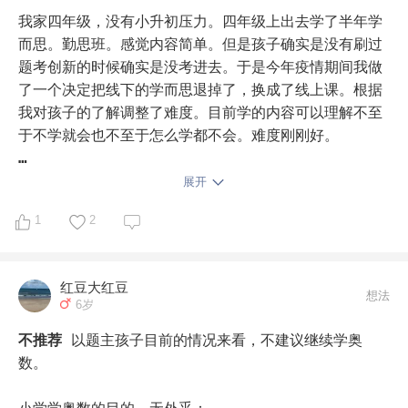
我家四年级，没有小升初压力。四年级上出去学了半年学
而思。勤思班。感觉内容简单。但是孩子确实是没有刷过
题考创新的时候确实是没考进去。于是今年疫情期间我做
了一个决定把线下的学而思退掉了，换成了线上课。根据
我对孩子的了解调整了难度。目前学的内容可以理解不至
于不学就会也不至于怎么学都不会。难度刚刚好。

对于奥数我是这样想，看到评论区很多说不要搞奥数了搞
展开
课内吧。我想问的是什么是奥数什么是课内？我们上学而
1
2
思这半年的感觉就是几乎都是课内拓展，可是学而思说他
们教的是奥数。如果去掉比较明显的比如决胜策略数论方
面的知识。那几乎就是比课内难一点点而已。而这些内容
红豆大红豆
就是举一反三的难度。那你要是搞课内你打算怎么学?把
想法
6岁
教材过一遍做几道傻傻的题吗？我们上线上的课程目前讲
的很多内容其实不难。但是明显感觉是在为初中做铺垫。
不推荐
以题主孩子目前的情况来看，不建议继续学奥
我觉得学学也挺好的。不知道是不是学而思改革了，还是
数。

我们理解的奥数有偏差。如果是这种情况我建议你还是按