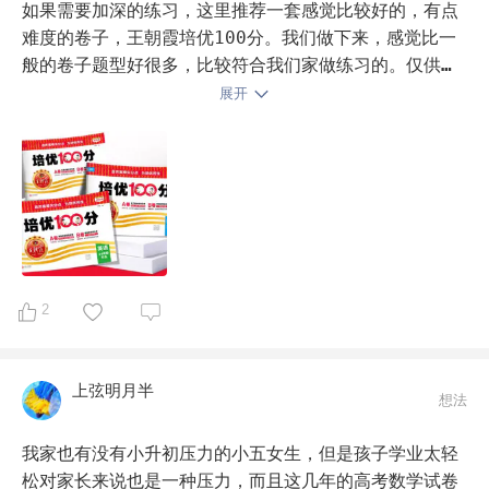
内或超前学一些初中课内，让孩子进入初中能有点小领
如果需要加深的练习，这里推荐一套感觉比较好的，有点
先。这种领先不止是进度上的，对青春期孩子的心态上，
难度的卷子，王朝霞培优100分。我们做下来，感觉比一
一样会有很积极的作用。

般的卷子题型好很多，比较符合我们家做练习的。仅供参
考。
展开
以上。
2
上弦明月半
想法
我家也有没有小升初压力的小五女生，但是孩子学业太轻
松对家长来说也是一种压力，而且这几年的高考数学试卷