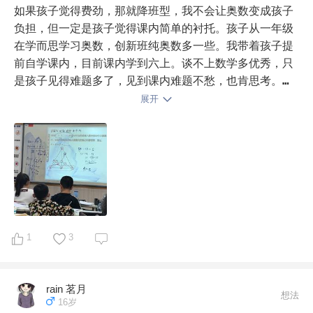
应用在题目里准确。理解深刻 能变通。第四 今年寒假预
如果孩子觉得费劲，那就降班型，我不会让奥数变成孩子
习初一数学。自己预习的。除了最后一张没看 前面的预
负担，但一定是孩子觉得课内简单的衬托。孩子从一年级
习完理解做题目检验 发现题目全都会做。我同事家孩子
在学而思学习奥数，创新班纯奥数多一些。我带着孩子提
初一 小学的时候数学也是九五以上 女孩进了初一上半学
前自学课内，目前课内学到六上。谈不上数学多优秀，只
期 有两三章听不明白 考了七十多 一百五满分的题目。

是孩子见得难题多了，见到课内难题不愁，也肯思考。

展开
我们就是按照他们的进度学习 不提前 不加难度。老师授
再来说说，您的孩子五年级，那么就是眼看六年级，建议
课很好理解 一起学书学原来叫一起学奥数 是做奥数起家
如果没学奥数，就不要再学了。可以把几何部分给孩子补
的 虽然也有语文英语 但是就数数学课做的精良。
补，想来会对以后有用。不如提前学学六年或者初中，更
实际一些。

学而思 2017年新版学而思秘籍·小学数学几何专项突
破(六年级) 
学而思 2017年新版学而思秘籍·小学数
学几何专项突破(五年级) 
1
3
rain 茗月
想法
16岁