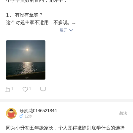
照自己的步骤慢慢学下去。姑且叫我们学的奥数为课内超
小学学奥数的目的，无外乎：

前吧，我觉得一个知识点孩子接触一下再接触第二次确实
是更容易理解一些。

1. 有没有拿奖？

这个对题主家不适用，不多说。

😂说了一大堆希望对你有帮助。
展开
2. 有没有增强校内？

小学奥数不是小学校内的延伸。它们之间虽有重合，但知
识点和思维模式差别很大。虽然各家对“奥数”的定义有区
别，如其他回答提到的某些大机构参与的“奥数班”，实际
只是课内拓展，但至少从题主孩子在做的“举一反三”来
说，这套书是纯奥数，并非课内拓展，实际上是相对偏离
校内内容的。

1
1
3. 有没有提升思维？

“举一反三”这套书，选题和体系都很好，最大的诟病就是
珍妮花0146521844
套路化严重，引导思考的部分偏少。而答主女儿擅长的两
想法
12岁
个模块，恰好就是最容易“套公式”的巧算和方程，其他都
学不好。这个情况给我的感觉是，孩子在学习奥数的过程
同为小升初五年级家长，个人觉得撇除到底学什么的选择