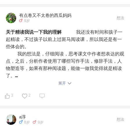
古人怎么做的，一本书，几百遍，几千遍。我们呢？10遍
有点卷又不太卷的西瓜妈妈
都做不到。

想法
9岁
干说没意思，我举个例子吧。我们就拿3字经的精读来
关于精读我说一下我的理解
    我还没有时间和孩子一
说。

起精读，不过孩子以前上过斑马阅读课，所以我还是有一
些体会的。

首先，你可以使用中华书局的三全版，过第一遍，基本知
    我的想法是，仔细阅读，思考课文中作者想表达的观
道了什么概念，意思。

点，之后，分析作者使用了哪些写作手法，修辞手法，人
物塑造等，如果有那种阅读题，能做一做我觉得就是精读
其次，用钱文忠教授的三字经学习第二遍，深度理解及掌
了。

握一些义理。

     所以我觉得其实阅读训练也是精读的一种。如果不
展开
做题，就是可以加入讨论分析环节。也就是把文章读透，
3
2
再次，用万教授的三字经探源，一个个字的去抠，这个
就是精读。话说回来，我们的语文课不就是做这件事吗？
字，从甲骨文到现在，到底什么意思，在其他文章中，什
课外阅读只不过就是增加这个量。
么意思。

a淳
想法
8岁
9岁
最后，看下刘博士的讲记以及章太炎等等的版本，作为扩