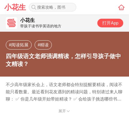
小花生
小花生
打开App
带孩子读书学英语的地方
#阅读拓展
#精读
四年级语文老师强调精读，怎样引导孩子做中
文精读？
不少高年级家长会上，语文老师都会特别提醒要精读，阅读不
能只看数量。最近看到花友遇到的精读问题，特别请过来人聊
聊： ✅ 你是几年级开始带娃精读？ ✅ 会给孩子挑选哪些书目
用来精读？ ✅ 精读流程是怎么做的，让娃部抵触？ ✅ 精读之
展开
后，看到了哪些变化？是语文成绩、写作、阅读理解还是思维
能力上的进步？ 花友说：“四年级家长会，老师说读书不能只
看数量，要精读，要摘抄，要分析修辞手法。可我一想：读个