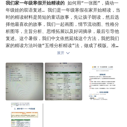
我们家一年级寒假开始精读的
如何用“一张图”，撬动一
年级娃的双语复述… 我们是一年级寒假在家开始精读，当
时的精读材料是简短的童话故事，先让孩子朗读，然后选
择他最喜欢的故事，我们一起画图，情节流动图、性格分
析图等，主旨分析、思维拓展以及好词摘录，最后引导他
复述。这个暑假，我们中文依然延续这个方法，我把我们
家的精读方法叫做“五维分析精读”法，做成了模版。准备
带他精读整本书，罗尔德达尔的经典小说《查理与巧克力
展开
工厂》，之所以选这篇文章，是因为孩子同名英语小说听
了16遍，英文电影看了3遍，英文小说正在朗读并且每章
都复述，我觉得此时，中文的精读有助于英文理解的思想
深度，一举多得。所以我给他准备了不同的文档，有情节
流动图、人物性格分析对比图、主题主旨分析、思维拓展
也就是深度探讨、好词好句摘录这五个维度，准备利用一
周的时间带孩子精读中文版本。然后带他进行电影赏析。

不同于寒假，这个暑假，中文精读，一方面我们是整本
书，《查理》有三本书。二是每个维度，我都准备了丰富
的内容，三是让孩子自己参与画图，四是让他复述关键桥