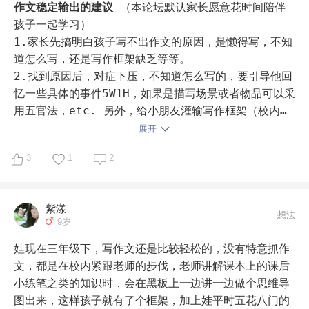
自己带娃手把手练： 

作文稳定输出的建议
（本论坛默认家长愿意花时间陪伴
老师一般把写作安排在周末。从三年级开始，一周单元写
孩子一起学习）

作，一周练笔周记，交替进行。单元写作：根据已经充分
1.家长先搞明白孩子写不出作文的原因，是懒得写，不知
讨论的提纲让孩子自行输出。一稿自己改，二稿借助
道怎么写，还是写作框架缺乏等等。

AI（具体用法下面说），成稿后誊写。誊写过程中，孩子
2.找到原因后，对症下压，不知道怎么写的，要引导他回
四年级这一年慢慢有了再次修改的意识。周记：内容有时
忆一些具体的事件5W1H，如果是描写场景或者物品可以采
老师指定，大部分是孩子自己定——写这两周发生的有感触
用五官法，etc. 另外，给小朋友灌输写作框架（校内也
的新鲜事，或者按单元题材再写一篇。这样孩子要么有新
会教），总分总，中间分2段，结尾要点题。

展开
内容可写，要么有写作方法可练，不至于写成流水账。

3.第一遍草稿可以小朋友口述后转文字，第二遍修改要小
3
1
2
素材方面我会提示孩子，但最终写什么由孩子自己确定。
朋友手写，一个事件一个事件的打磨，一个描述一个描述
这里想多说一句：平时要有意识地给孩子创造写作素材，
打磨，有个20个素材，写作话题都能写到中考了。

周末和假期不能被培训班填满，要注意留白，引导孩子观
紫漾
察生活、积累感受，这样孩子才有东西可写。

我们目前八年级语文作文稳定在42/50，写作话题还是小
想法
9岁
学毕业前整理的那些反复写到各种命题中，一般43-44分
关于AI的用法：

算优秀作文，所以不算高，也不拉，再进阶就要在文章中
娃现在三年级下，写作文还是比较轻松的，没有特意抓作
修改一稿发给AI之前，我会先把语文书和《开心作文》里
加入名人名句，多一些寄情笔墨了。
文，都是在校内紧跟老师的步伐，老师讲解课本上的课后
对应的单元内容拍给AI。这样它指导时，至少这一单元的
小练笔之类的知识时，会在黑板上一边讲一边做个思维导
写作要求不会跑偏，给出的意见也会比较精准。

图出来，这样孩子就有了个框架，加上娃平时五花八门的