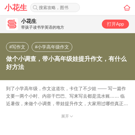
小花生
小花生
打开App
带孩子读书学英语的地方
#写作文
#小学高年级作文
做个小调查，带小高年级娃提升作文，有什么
好方法
到了小学高年级，作文这道坎，卡住了不少娃 —— 写一篇作
文要一两个小时、内容干巴巴、写来写去都是流水账…… 临
近暑假，来做个小调查，带娃提升作文，大家用过哪些真正管
用的好方法：比如： - 好用的作文教辅 - 自己带娃这样手把手
展开
练 - 借助AI批改和帮忙 - 报作文课 - 暑假找大学生一对一批改
等等 来彼此交流参考下：你家用过哪些方法，哪一类方法最
见效？哪种踩过坑，不太推荐？