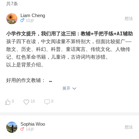
共7条
Liam Cheng
想法
10岁
小学作文提升，我们用了这三招：教辅+手把手练+AI辅助
孩子四下在读，中文阅读量不算特别大，但面比较挺广——
散文、历史、科幻、科普、童话寓言、传统文化、人物传
记、红色革命书籍，儿童诗，古诗词均有涉猎。

以上是背景介绍。

好用的作文教辅： 

上学前请教同事，推荐了《开心作文》，这套我们用了四
展开
年。中间换过一次《一本》，孩子反对，说写得不如《开
8
18
8
心作文》好，就又买回来了。

《开心作文》我们是这样用的：老师布置作文提纲后，先
完成配套微课学习，读单元例文，然后和孩子讨论写什么
Sophia Woo
主题，根据微课内容完成详细的作文提纲。

想法
14岁