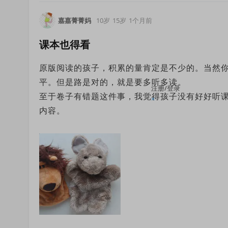
嘉嘉菁菁妈
10岁
15岁
1个月前
课本也得看
原版阅读的孩子，积累的量肯定是不少的。当然
平。但是路是对的，就是要多听多读。
注册/登录
至于卷子有错题这件事，我觉得孩子没有好好听
×
内容。