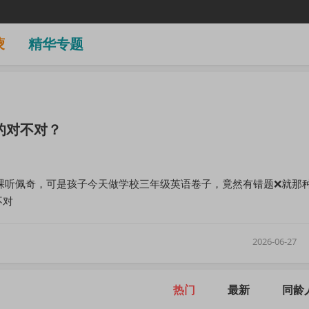
蒙
精华专题
的对不对？
以裸听佩奇，可是孩子今天做学校三年级英语卷子，竟然有错题❌就那
不对
2026-06-27
热门
最新
同龄