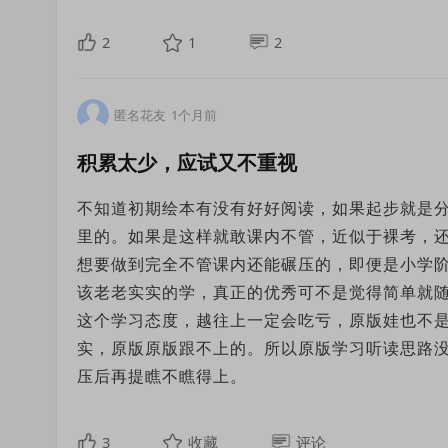
2
1
2
匿名花友
1个月前
积累太少，应试又不重视
不知道初期绘本有没有好好阅读，如果起步就是
里的。如果是这样就敢课内不管，近似于裸考，
想要做到完全不管课内还能碾压的，即便是小学
该老老实实的学，真正的优秀可不是觉得简单就
这个学习态度，越往上一定会吃亏，原版娃也不
实，原版原版跟不上的。所以原版学习听读思路
压后再提瞧不瞧得上。
3
收藏
评论