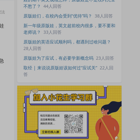
不愁了？
44人回答
想法
原版娃们，在校内会受到“优待”吗？
38人回答
新一年级原版娃，英文超前校内很多，要不要和
娃
老师说？
33人回答
原版娃的英语应试顺利吗，都遇到过啥问题？
28人回答
原版娃为了应试，有必要学新概念吗
23人回答
急
取经 | 来说说原版娃该如何过“应试关”
22人回
答