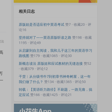
相关日志
原版娃是否适应初中英语考试
赞7 · 收藏20 · 评
论16
坚持就对了——英语原版听读之路
赞198 · 收藏
想法
1195 · 评论49
从启蒙到自主阅读，我和儿子这三年的英语学习
高
路线图
赞179 · 收藏1065 · 评论30
新概念读法 原版娃和应试教材的无缝连接
赞52
· 收藏379 · 评论12
万
干货︱从分级书牛7到初章书神奇树屋，这一年
一
我们做了什么？
赞134 · 收藏1365 · 评论50
转载：【英语听力路径】不刷题，一路无痛，搞
定应试
赞166 · 收藏1425 · 评论21