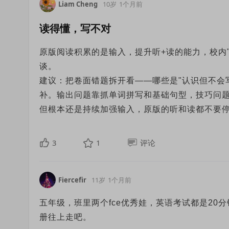
Liam Cheng
10岁
1个月前
读得懂，写不对
原版阅读积累的是输入，提升听+读的能力，校内
谈。
建议：把卷面错题拆开看——哪些是"认识但不会写
补。输出问题靠抓单词拼写和基础句型，技巧问
但根本还是持续加强输入，原版的听和读都不要
3
1
评论
Fiercefir
11岁
1个月前
五年级，班里两个fce优秀娃，英语考试都是20分
册往上走吧。