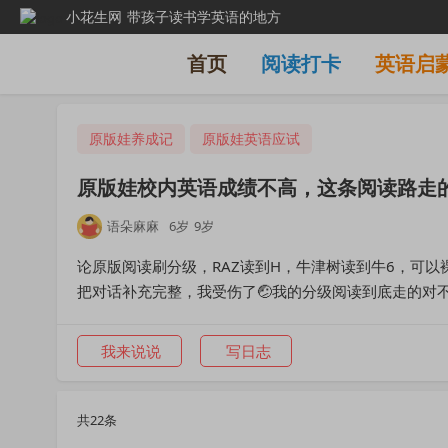
小花生网
带孩子读书学英语的地方
首页
阅读打卡
英语启
原版娃养成记
原版娃英语应试
原版娃校内英语成绩不高，这条阅读路走
语朵麻麻
6岁
9岁
论原版阅读刷分级，RAZ读到H，牛津树读到牛6，可
把对话补充完整，我受伤了🤕我的分级阅读到底走的对
我来说说
写日志
共22条