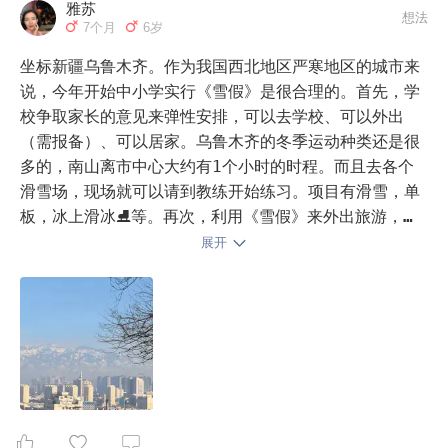
雅苏
想法
7个月
6岁
坐标新疆乌鲁木齐。作为我国西北地区严寒地区的城市来
说，今年开始中小学实行《雪假》是很合理的。首先，学
校争取家长的意见来弹性安排，可以去学校、可以外出
（需报备）、可以居家。乌鲁木齐的冬季运动种类还是很
多的，南山离市中心大约有1个小时的时程。而且去各个
滑雪场，现场就可以请到教练开始练习。项目有滑雪，单
板，冰上滑冰⛸等。再次，利用《雪假》来外出旅游，一
方面可以实现错开寒暑假的高峰，另一方面可以跟家人旅
展开
游散心。最后一点，各种机构根据《雪假》政策后，出了
不少外出的、周围游、亲子游等项目。家长没时间，可以
找机构来实现。总之，很赞成。