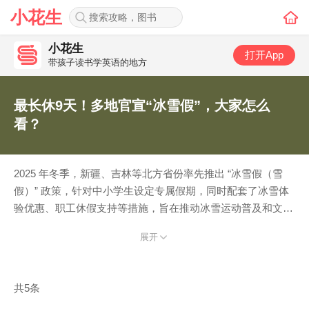
小花生
小花生
打开App
带孩子读书学英语的地方
最长休9天！多地官宣“冰雪假”，大家怎么
看？
2025 年冬季，新疆、吉林等北方省份率先推出 “冰雪假（雪
假）” 政策，针对中小学生设定专属假期，同时配套了冰雪体
验优惠、职工休假支持等措施，旨在推动冰雪运动普及和文旅
消费。 咱们社区里有享受到冰雪假的家庭吗，大家对这事有
展开
什么看法呢？
共5条