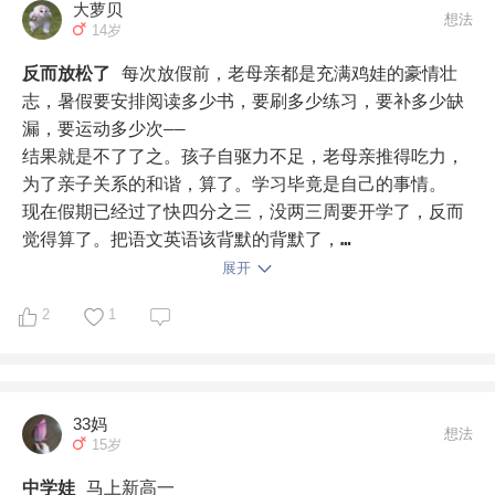
大萝贝
6、《历史穿越报》整套读完，开启《西游记》原著；

想法
14岁
7、看电影、爬山、骑行，玩…还要安排一下，计划先这么
多，不少了。哈哈哈
反而放松了
每次放假前，老母亲都是充满鸡娃的豪情壮
志，暑假要安排阅读多少书，要刷多少练习，要补多少缺
漏，要运动多少次——

结果就是不了了之。孩子自驱力不足，老母亲推得吃力，
为了亲子关系的和谐，算了。学习毕竟是自己的事情。

现在假期已经过了快四分之三，没两三周要开学了，反而
觉得算了。把语文英语该背默的背默了，

数学物理简单预习了半本，

展开
暑假作业全写完，

2
1
每天练一页字帖，读半小时中或英书籍，

能玩就玩会儿吧。
33妈
想法
15岁
中学娃
马上新高一
