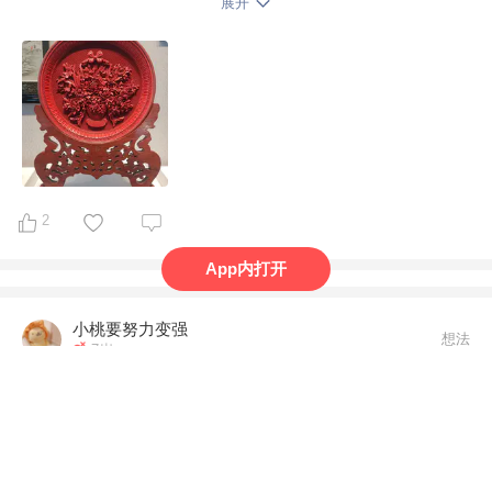
语文已经写完了2/3本默写与积累，读完了四上年级阅
展开
读，四上的单元作文在暑假的语文课也写了四篇了，四上
2
App内打开
小桃要努力变强
想法
7岁
幼升小
快开学了当然是抓紧玩啊…一天爬山，一天去水上
乐园，一天去商场游乐场，然后去各种树林，各种洞…每
天打羽毛球