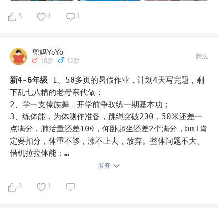
3
1
1
兜妈YoYo
想法
10岁
12岁
新4-6年级
1、50多页的暑假作业，计划4天写完题，剩
下乱七八糟的老母亲代做；

2、学一支傣族舞，开学前争取练一期基本功；

3、练体能，为体测作准备，跳绳突破200，50米还差一
点满分，肺活量还差100，仰卧起坐还差2个满分，bmi肯
定要扣分，体重不够，涨不上去，放弃。整体问题不大。
借机拉拉体能；

4、4000词、周计划、小古文、句式大全刷完。新二背完
展开
40课。高中古诗文一周2-3篇。五导还没法预估，每课花
3
1
的时间不一样；

5、这个假期开始不再预习校内语文，假期只搞校外，提
升能力，校内靠课堂吸收，计算要练；
