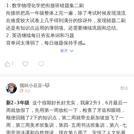
1.数学物理化学把衔接班错题集二刷

衔接班把高一年级整体上完一遍，除了考试时候发现顶流
在难度较大试卷上几乎得到满分的惊讶外，发现错题二刷
还是有知识点运用的薄弱项。还需要继续巩固和总结。

2.英语继续每日夯实单词和习题

背单词太薄弱了，每日做题保持手感

3.课内在上的数学强基课程跟上节奏

展开
每天两个半小时的数学强基课，暂时还没考试，不清楚整
3
体水平，还是需要把作业夯实，多思考和总结
我叫小豆豆~🐱
想法
9岁
新2-3年级
这个假期好长好充实，我家2升3，6月最后一
周就放假了，先用第一周放松一下，检查了牙齿和眼睛，
顺便回顾了2下的知识点，第二周就带去新加坡放飞了一
周，第三周美术班集训，第四-五周书法班集训，第六-七
周是游泳课和自然拼读，现在第八周了，安排了人文拓展