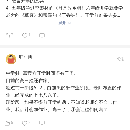
3.准备开学的文具

4.五年级学过季羡林的《月是故乡明》六年级开学就要学
老舍的《草原》和宗璞的《丁香结》。开学前准备去参观
一下老舍故居和北大的朗润园和燕南园
展开
7
1
临江仙
想法
中学娃
离官方开学时间还有三周。

目前的高三娃还在家。

经过前一阶段5+2，白加黑的赶作业阶段。老师布置的作
业已经完成的七七八八了。

现阶段，如果不提前开学的话，不知道老师会不会加作
业。我估计会加作业。高三了，哪会让娃们闲着？
5
2