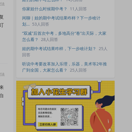
想法
你家娃什么时候期中考？
11人回答
复
闲聊｜娃的期中考试结果咋样？下一步啥计
划...
53人回答
叮
“双减”后首次中考，多地高分“卷”出天际，大家
怎么看？
28人回答
娃的期中考试结果咋样，下一步啥计划？
25人
回答
听说中考要改革加入乐理，乐器，美术等2年推
广到全国，大家怎么看？
25人回答
想法
来
自