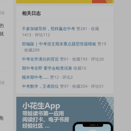
想法
相关日志
的
不参加辅导班，照样赢在中考
赞281 · 收藏
就
1413 · 评论112
部编版 | 中考语文期末重点题型答题模板
赞19
· 收藏209
中考化学满分的背后
赞61 · 收藏193 · 评论26
期中考在即 要学会检查试卷
收藏10
糯米期中考……
赞12 · 评论2
想法
中考数学，王者段位
赞97 · 收藏354 · 评论51
焦