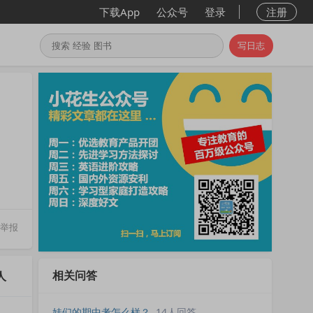
下载App
公众号
登录
注册
写日志
举报
相关问答
人
娃们的期中考怎么样？
14人回答