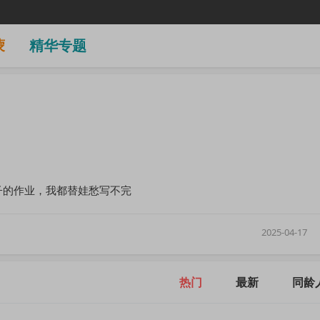
蒙
精华专题
子的作业，我都替娃愁写不完
2025-04-17
热门
最新
同龄