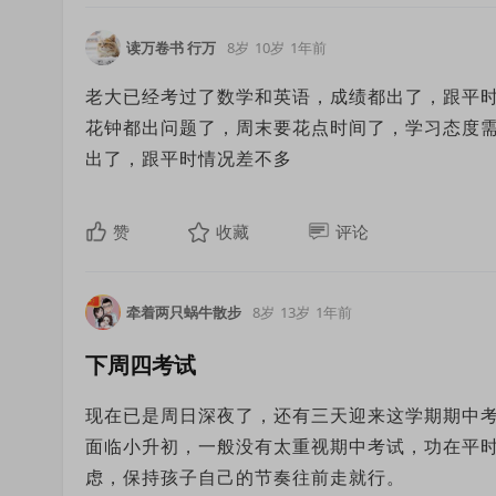
读万卷书 行万
8岁
10岁
1年前
老大已经考过了数学和英语，成绩都出了，跟平
花钟都出问题了，周末要花点时间了，学习态度
出了，跟平时情况差不多
赞
收藏
评论
牵着两只蜗牛散步
8岁
13岁
1年前
下周四考试
现在已是周日深夜了，还有三天迎来这学期期中
面临小升初，一般没有太重视期中考试，功在平
虑，保持孩子自己的节奏往前走就行。