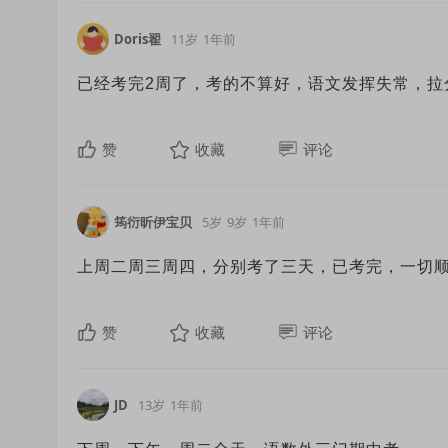
Doris翟
11岁
1年前
已经考完2周了，考的不算好，语文发挥失常，拉
赞
收藏
评论
筠衍昕伊宝贝
5岁
9岁
1年前
上周二周三周四，分别考了三天，已考完，一切
赞
收藏
评论
JD
13岁
1年前