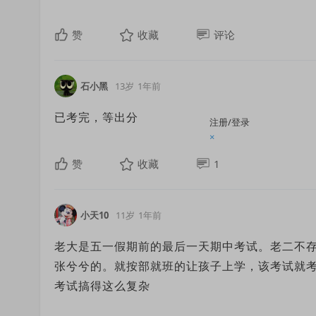
赞
收藏
评论
石小黑
13岁
1年前
已考完，等出分
注册/登录
×
赞
收藏
1
小天10
11岁
1年前
老大是五一假期前的最后一天期中考试。老二不
张兮兮的。就按部就班的让孩子上学，该考试就
考试搞得这么复杂