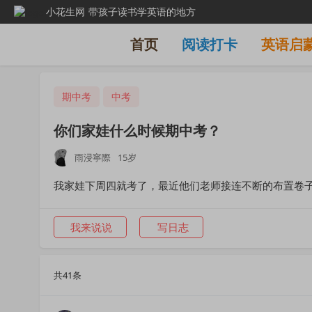
小花生网
带孩子读书学英语的地方
首页
阅读打卡
英语启
期中考
中考
你们家娃什么时候期中考？
雨浸寧際
15岁
我家娃下周四就考了，最近他们老师接连不断的布置卷
我来说说
写日志
共41条