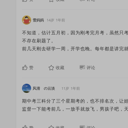
雪妈妈
14岁
1年前
不知道，估计五月初，因为刚考完月考，虽然只
不存在刷题了。
前几天刚去研学一周，开学也晚。每年都是讲完
赞
收藏
评论
风清ゞの云淡ゞ
11岁
1年前
期中考三科分了三个星期考的，也不排名次，让
监督一下能考前几，一放手就放飞，男孩子吧，
赞
收藏
评论