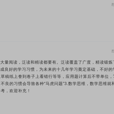
要大量阅读，泛读和精读都要有。泛读覆盖了广度，精读锻炼
养成良好的学习习惯，为未来的十几年学习奠定基础，不好的
从草稿纸上誊到卷子上看错行等等，应用题计算后不带单位，
不良的习惯会导致各种“马虎问题”3.数学思维，数学思维就
参考，欢迎补充！