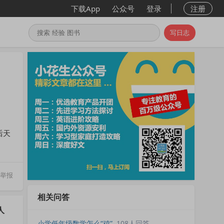
下载App
公众号
登录
注册
写日志
后天
举报
相关问答
人
小学低年级数学怎么“鸡”
108人回答