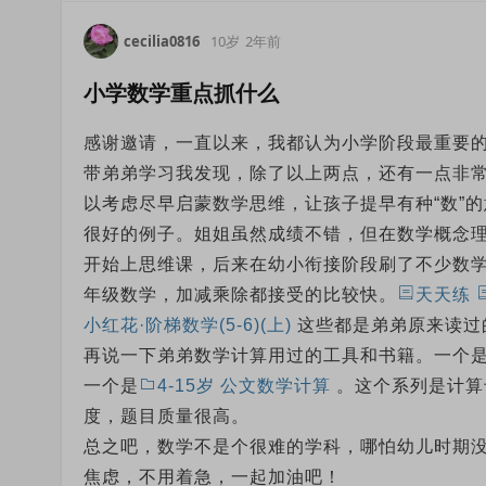
cecilia0816
10岁
2年前
小学数学重点抓什么
感谢邀请，一直以来，我都认为小学阶段最重要
带弟弟学习我发现，除了以上两点，还有一点非常
以考虑尽早启蒙数学思维，让孩子提早有种“数”
很好的例子。姐姐虽然成绩不错，但在数学概念理
开始上思维课，后来在幼小衔接阶段刷了不少数
年级数学，加减乘除都接受的比较快。
天天练
小红花·阶梯数学(5-6)(上)
这些都是弟弟原来读过
再说一下弟弟数学计算用过的工具和书籍。一个是
一个是
4-15岁 公文数学计算
。这个系列是计算
度，题目质量很高。
总之吧，数学不是个很难的学科，哪怕幼儿时期
焦虑，不用着急，一起加油吧！