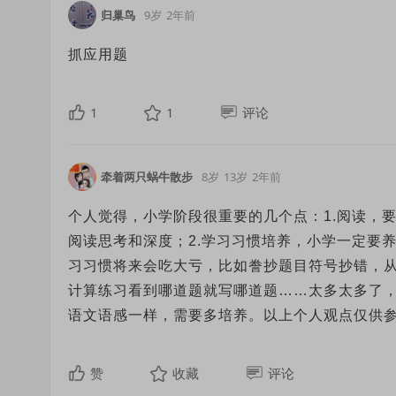
归巢鸟
9岁
2年前
抓应用题
1
1
评论
牵着两只蜗牛散步
8岁
13岁
2年前
个人觉得，小学阶段很重要的几个点：1.阅读，
阅读思考和深度；2.学习习惯培养，小学一定要
习习惯将来会吃大亏，比如誊抄题目符号抄错，
计算练习看到哪道题就写哪道题……太多太多了，
语文语感一样，需要多培养。以上个人观点仅供
赞
收藏
评论