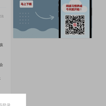
想法
孩
会
长