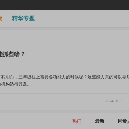
蒙
精华专题
能抓些啥？
算我明白，三年级往上需要各项能力的时候呢？这些能力真的可以靠
的机构适得其反…
2024-01-11
热门
最新
同龄