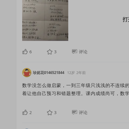
6
3
评论
珍妮花0146521844
12岁
2年前
数学没怎么做启蒙，一到三年级只浅浅的不连续
着让他自己预习和错题整理。课内成绩尚可，数
2
3
评论