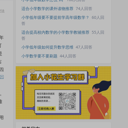
适合小学数学的课外读物推荐
74人回答
想法
小学低年级要不要提前学高年级数学？
60人回
答
适合提高校内数学的小学数学教辅推荐
55人回
年
答
可
小学低年级如何提升数学思维
47人回答
是
小学数学要不要刷题
44人回答
右
四
。
难
用