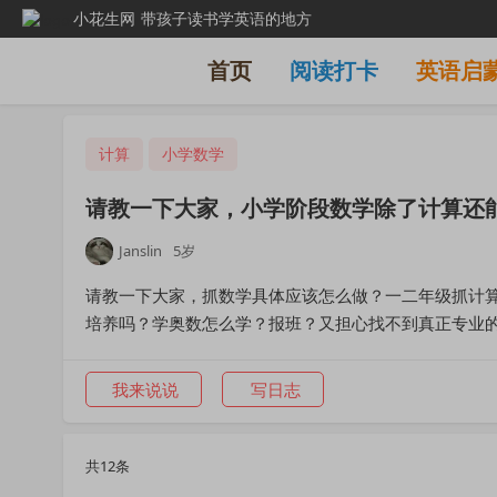
小花生网
带孩子读书学英语的地方
首页
阅读打卡
英语启
计算
小学数学
请教一下大家，小学阶段数学除了计算还
Janslin
5岁
请教一下大家，抓数学具体应该怎么做？一二年级抓计
培养吗？学奥数怎么学？报班？又担心找不到真正专业
我来说说
写日志
共12条