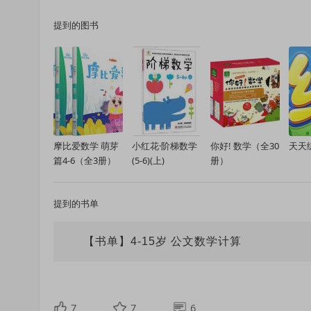
提到的图书
摩比爱数学 萌芽
小红花·阶梯数学
你好! 数学（全30
天天
篇4-6（全3册）
(5-6)(上)
册）
提到的书单
【书单】4-15岁 公文数学计算
7
7
6