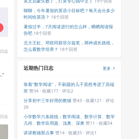
英文启蒙失败了，打算专心搞中文了
19个回答
聊聊，今年暑假的英语小目标吧？每天会分多少
时间给英语？
18个回答
暑假过半，7月阅读进行的怎么样，晒晒阅读报
告吧
18个回答
北大王虹、邓煜同获菲尔兹奖，两种成长路线，
怎么看数学培养？
18个回答
日志
近期热门日志
更多
”
靠着"数学阅读"，不刷题的儿子居然考进了高端
班
赞34 · 收藏177 · 评论2
分享初中三年好用的教辅
赞43 · 收藏121 · 评论
26
日志
小学数学六条路线：数学阅读、数学计算、数学
几何、数学应用题、浅奥、深奥
赞11 · 收藏54
讲讲教辅那点事
赞14 · 收藏35 · 评论1