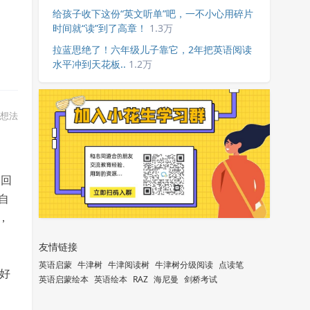
给孩子收下这份“英文听单”吧，一不小心用碎片
时间就“读”到了高章！
1.3万
拉蓝思绝了！六年级儿子靠它，2年把英语阅读
水平冲到天花板..
1.2万
想法
常回
自
，
友情链接
英语启蒙
牛津树
牛津阅读树
牛津树分级阅读
点读笔
好
英语启蒙绘本
英语绘本
RAZ
海尼曼
剑桥考试