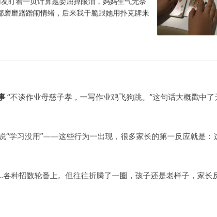
朋友盯着一页计算题委屈掉眼泪，妈妈生气无奈
都磨磨蹭蹭闹情绪，后来我干脆跟她用扑克牌来
事
“不谈作业母慈子孝，一写作业鸡飞狗跳。”这句话大概戳中了
说“学习没用”——这些行为一出现，很多家长的第一反应就是：
…各种招数轮番上。但往往折腾了一圈，孩子还是老样子，家长