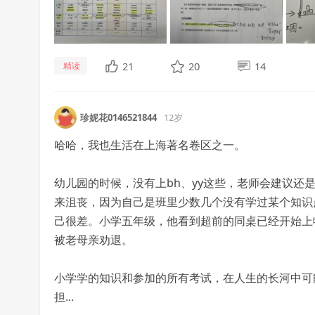
21
20
14
精读
珍妮花0146521844
12岁
哈哈，我也生活在上海著名卷区之一。
幼儿园的时候，没有上bh、yy这些，老师会建议
来沮丧，因为自己是班里少数几个没有学过某个知识
己很差。小学五年级，他看到超前的同桌已经开始上
被老母亲劝退。
小学学的知识和参加的所有考试，在人生的长河中可
担...