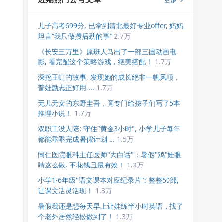
更多
儿子高考699分, 已拿到清北最好专业offer, 妈妈
坦言“我只做攒后劲的事”
2.7万
《长安三万里》原班人马出了一部三国动画电
影, 看完配这个策略游戏，绝美搭配！
1.7万
深挖王虹的故事, 发现她的成长绝非一帆风顺，
普娃励志正好用 ...
1.7万
无儿无女的东野圭吾，竟专门给孩子们写了5本
推理小说！
1.7万
双职工没人陪: 守住"黄金3小时", 小学儿子每年
都能乖乖完成暑假计划 ...
1.5万
同仁医院眼科主任医师"大白话"：暑假"鸡"娃眼
睛这么做, 不花钱且最有效！
1.3万
小学1-6年级"语文课本对应纪录片": 整整50部,
让课文活灵活现！
1.3万
暑假我还是想每天早上让娃练半小时英语，找了
个老外居然轻松做到了！
1.3万