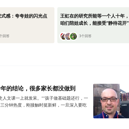
仪式感：夸夸娃的闪光点
王虹在的研究所能等一个人十年
咱们陪娃成长，能接受“静待花开
极限是多久？
9个回答
3个回答
十年的结论，很多家长都没做到
历史人文课一上就发呆。""孩子做基础题还行，一
是三分钟热度，刚接触时挺新鲜，一旦深入要吃