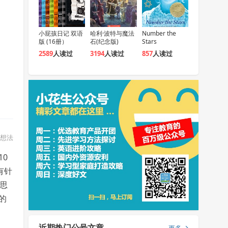
小屁孩日记 双语
哈利·波特与魔法
Number the
版 (16册）
石(纪念版)
Stars
2589
人读过
3194
人读过
857
人读过
想法
0
有针
思
的
近期热门公号文章