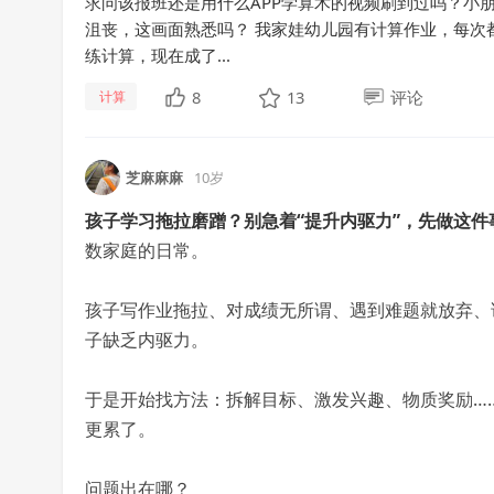
求问该报班还是用什么APP学算术的视频刷到过吗？小
沮丧，这画面熟悉吗？ 我家娃幼儿园有计算作业，每次
练计算，现在成了...
8
13
评论
计算
芝麻麻麻
10岁
孩子学习拖拉磨蹭？别急着“提升内驱力”，先做这件
数家庭的日常。
孩子写作业拖拉、对成绩无所谓、遇到难题就放弃、
子缺乏内驱力。
于是开始找方法：拆解目标、激发兴趣、物质奖励…
更累了。
问题出在哪？