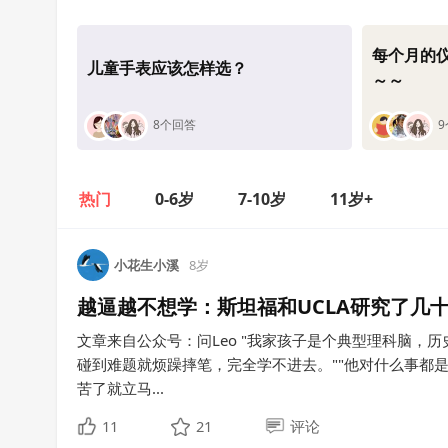
每个月的
儿童手表应该怎样选？
～～
8个回答
热门
0-6岁
7-10岁
11岁+
小花生小溪
8岁
越逼越不想学：斯坦福和UCLA研究了几
文章来自公众号：问Leo "我家孩子是个典型理科脑，
碰到难题就烦躁摔笔，完全学不进去。""他对什么事都
苦了就立马...
11
21
评论