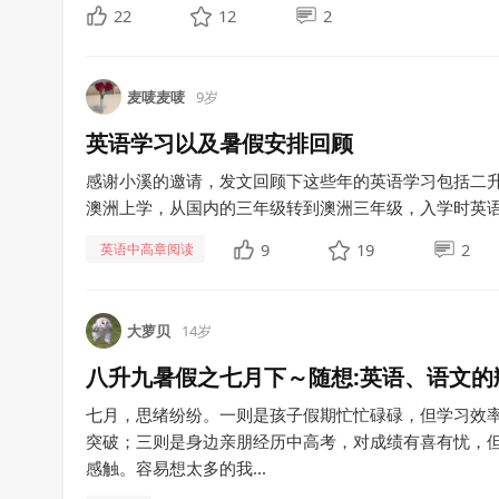
22
12
2
麦唛麦唛
9岁
英语学习以及暑假安排回顾
感谢小溪的邀请，发文回顾下这些年的英语学习包括二升
澳洲上学，从国内的三年级转到澳洲三年级，入学时英语听
9
19
2
英语中高章阅读
大萝贝
14岁
八升九暑假之七月下～随想:英语、语文
七月，思绪纷纷。一则是孩子假期忙忙碌碌，但学习效
突破；三则是身边亲朋经历中高考，对成绩有喜有忧，
感触。容易想太多的我...