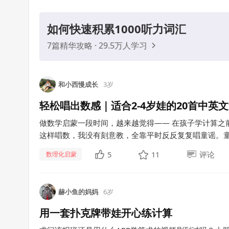
如何快速积累1000听力词汇
7篇精华攻略 · 29.5万人学习
和小西慢成长
3岁
轻松唱出数感｜适合2-4岁娃的20首中英
做数学启蒙一段时间，越来越觉得—— 在孩子学计算之前，
这样唱数，我没有刻意教，全靠平时反反复复唱童谣。童谣
5
11
评论
数理化启蒙
赫小鱼的妈妈
6岁
用一套扑克牌带娃开心练计算