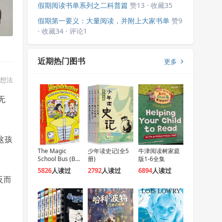
假期阅读书单系列之二科普篇
赞13 · 收藏35
假期第一要义：大量阅读，并附上大家书单
赞9
· 收藏34 · 评论1
近期热门图书
更多
想法
无
这孩
The Magic
少年读史记(全5
牛津阅读树家庭
School Bus (Box
册)
版1-6全集
1)
5826
人读过
2792
人读过
6894
人读过
反而