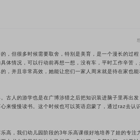
好，然后给娃几个选项，让他们自己选择。我看好的，都是我
时间，娃可以自由活动，我也能休息。
好的，但很多时候需要取舍，特别是美育，是一个漫长的过程
退一步，开心就好🥳
的具体情况，可以行动前再想一想，没有车，平时工作辛苦，
单的，并且非常高效，她能让您们一家人周末就是待在家也能
界。古人的游学也是在广博涉猎之后把知识装进脑子里再出发
心来慢慢读书。这个时候也可以英语启蒙了，通过raz去认
乐高，我们幼儿园阶段的3年乐高课很好地培养了娃的专注