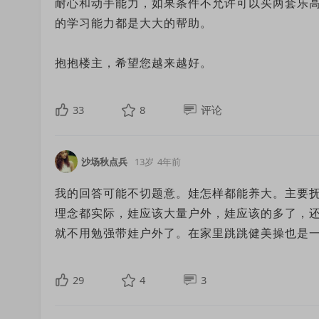
耐心和动手能力，如果条件不允许可以买两套乐
的学习能力都是大大的帮助。
抱抱楼主，希望您越来越好。
33
8
评论
沙场秋点兵
13岁
4年前
我的回答可能不切题意。娃怎样都能养大。主要
理念都实际，娃应该大量户外，娃应该的多了，
就不用勉强带娃户外了。在家里跳跳健美操也是
29
4
3