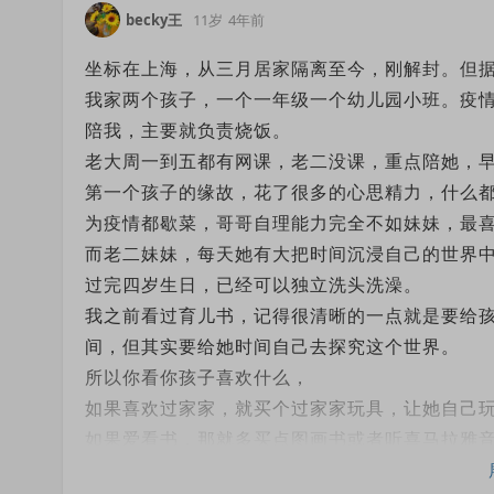
becky王
11岁
4年前
坐标在上海，从三月居家隔离至今，刚解封。但
我家两个孩子，一个一年级一个幼儿园小班。疫
陪我，主要就负责烧饭。
老大周一到五都有网课，老二没课，重点陪她，
第一个孩子的缘故，花了很多的心思精力，什么
为疫情都歇菜，哥哥自理能力完全不如妹妹，最
而老二妹妹，每天她有大把时间沉浸自己的世界
过完四岁生日，已经可以独立洗头洗澡。
我之前看过育儿书，记得很清晰的一点就是要给
间，但其实要给她时间自己去探究这个世界。
所以你看你孩子喜欢什么，
如果喜欢过家家，就买个过家家玩具，让她自己
如果爱看书，那就多买点图画书或者听喜马拉雅
如果喜欢画画，就买各类型的画笔颜料，一个美