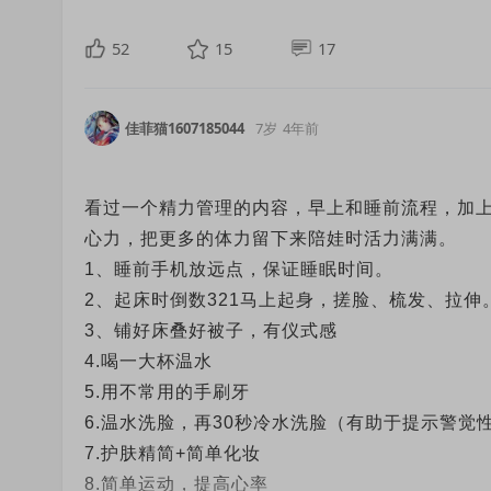
52
15
17
佳菲猫1607185044
7岁
4年前
看过一个精力管理的内容，早上和睡前流程，加
心力，把更多的体力留下来陪娃时活力满满。
1、睡前手机放远点，保证睡眠时间。
2、起床时倒数321马上起身，搓脸、梳发、拉
3、铺好床叠好被子，有仪式感
4.喝一大杯温水
5.用不常用的手刷牙
6.温水洗脸，再30秒冷水洗脸（有助于提示警觉
7.护肤精简+简单化妆
8.简单运动，提高心率