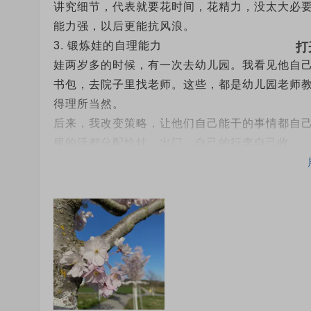
讲究细节，代表就要花时间，花精力，没太大必
能力强，以后更能抗风浪。
3. 锻炼娃的自理能力
娃两岁多的时候，有一次去幼儿园。我看见他自
书包，去院子里找老师。这些，都是幼儿园老师
得理所当然。
后来，我改变策略，让他们自己能干的事情都自
服的活都分配给娃。出门，自己的行李自己收。
4. 养成习惯
每天晚上，就那么几件事：弹钢琴，吹笛子/黑管，
套流程下来，大概1.5-2个小时。除了学中文
一遍就行，大家都轻松。
5. 抓大放小
学校的功课，作业我都不管的。俩娃自己安排，
中上就行。
娃需要我帮助的地方，自己要主动说出来，我提