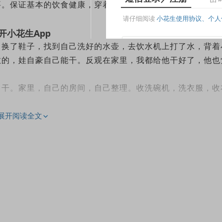
要。保证基本的饮食健康，穿着得体，娃养得粗点，糙点，适
己换了鞋子，找到自己洗好的水壶，去饮水机上打了水，背着
教的，娃自豪自己能干。反观在家里，我都给他干好了，他也
己干。家里，自己的房间，自己整理。收洗碗机，洗衣服，收
展开阅读全文
读一篇Raz Kids，和我一起读一篇中文，做一道数学题。
，做数学题需要我陪，其它都能自己搞定。养成习惯，每天流程
自己搞定，成绩能拿得出手就行。学校成绩，我要求不高，保
供意见与支持，具体操作，娃要自己搞定。