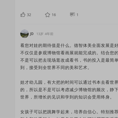
6. 给娃做决定的机会
给娃安排活动/兴趣班/夏令营之类的，我会先看
32
16
1
意花钱的项目。娃能自己选，他们也开心。
7. 放空时间
和娃一起学习，我尽量只安排上午半天。下午的
JD
13岁
4年前
看您对娃的期待值是什么。德智体美全面发展是
养娃，十几年呢，不用把自己搞的太辛苦。大家都
不仅仅是参观博物馆看画展就能完成的。结合您
不是可以把去现场逛改成看书，书的投入是最简
到，接受到全世界不同的美和艺术。
娃才幼儿园，有大把的时间可以通过书本去看世
的，所以是不是可以考虑减少博物馆的频次，静下
世界，所增长的见识和学到的知识会受用终身。
女孩子可以把跳舞学起来，培养自信心。特别推荐