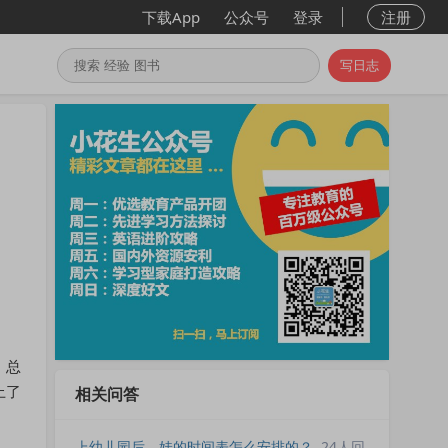
下载App
公众号
登录
注册
写日志
。总
上了
相关问答
上幼儿园后，娃的时间表怎么安排的？
24人回