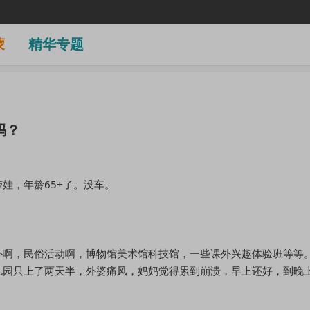
蒙
精华专题
吗？
娃，年龄65+了。没车。
外啊，民俗活动啊，博物馆美术馆科技馆，一些课外兴趣体验班等等
儿园只上了两天半，外婆痛风，妈妈觉得累到崩溃，早上还好，到晚