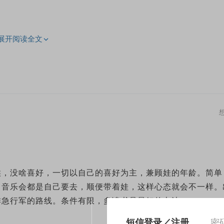
展开阅读全文
容易集中注意力.）
温水；回顾三个目标；回看日程表；准备第二天日历；睡前看
少比对时间。
，健康又可持续.
候，没啥喜好，一切以自己的喜好为主，兼顾娃的年龄。简单
，音乐会都是自己要去，顺便带着娃，这样心态就会不一样。
排急行军的路线。条件有限，多读书是最好的办法。