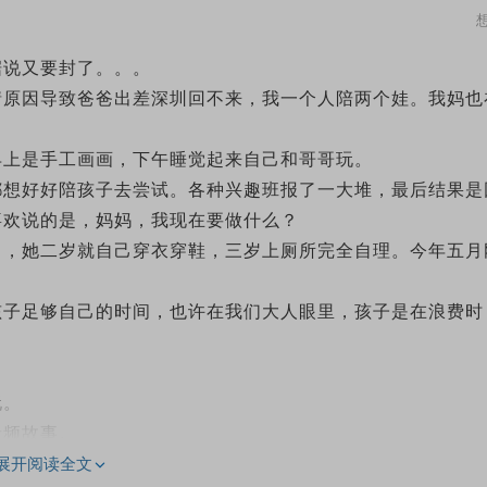
据说又要封了。。。
情原因导致爸爸出差深圳回不来，我一个人陪两个娃。我妈也
早上是手工画画，下午睡觉起来自己和哥哥玩。
都想好好陪孩子去尝试。各种兴趣班报了一大堆，最后结果是
喜欢说的是，妈妈，我现在要做什么？
中，她二岁就自己穿衣穿鞋，三岁上厕所完全自理。今年五月
孩子足够自己的时间，也许在我们大人眼里，孩子是在浪费时
玩。
音频故事。
展开阅读全文
术网课。让她有事可做。