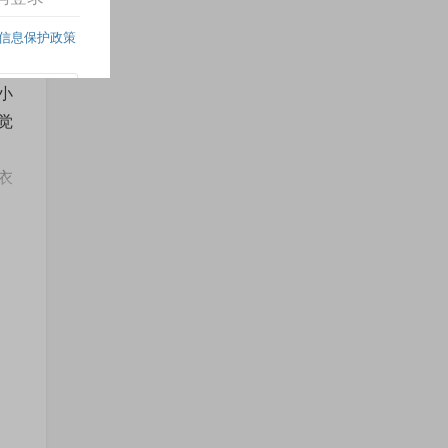
应
小
觉
衣
一
走
持