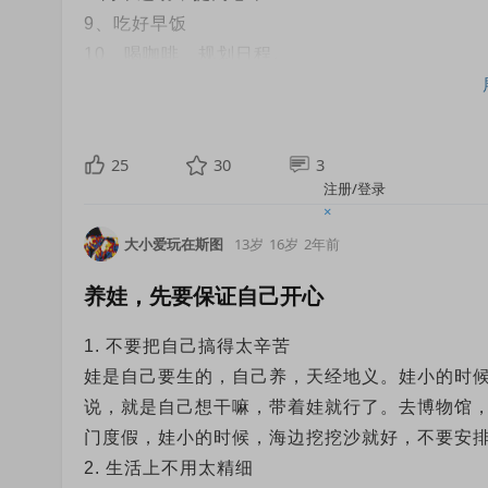
9、吃好早饭
10、喝咖啡、规划日程。
11.记下今日最重要的三件事
12、15分钟读书（思考性内容，比起手机阅读更
睡前几件事:3分钟冥想；泡热水脚；准备明早的
25
30
3
书。少琢磨，想到就干，减少内耗。挑选购物减
注册/登录
坚持，养成习惯，形成一个潜意识就能完成的流程
×
大小爱玩在斯图
13岁
16岁
2年前
养娃，先要保证自己开心
1. 不要把自己搞得太辛苦
娃是自己要生的，自己养，天经地义。娃小的时
说，就是自己想干嘛，带着娃就行了。去博物馆
门度假，娃小的时候，海边挖挖沙就好，不要安
2. 生活上不用太精细