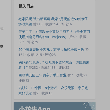
相关日志
宅家陪玩 玩出新高度 我家2月玩的近50种亲子
游戏集锦
赞113 · 收藏594 · 评论16
想法
亲子手工| 如何教会小孩使用剪刀？（最全剪刀
使用指南另附各种Art Projects）
赞60 · 收藏
385 · 评论29
费
50个家庭蒙氏小游戏，家里快乐轻松做早教
赞
164 · 收藏1215 · 评论23
妈妈豪气地说：“ 幼儿园不教的东西，统统我来
教 ！”
赞232 · 收藏1438 · 评论35
回顾幼儿园三年的亲子手工作业
赞7 · 收藏50 ·
评论12
7块钱，10个圈，8个游戏，欢乐无限｜亲子宅
家好玩法
赞7 · 收藏13