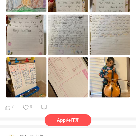
很难中途跳级..所以我目前主攻阅读理解和写作 

分级绘本她学校里的级别比她实际水平低了2级...

就这样吧...

目前我家小学二年级 刚刚六岁 

她每周8:30-2:45上学时间 

周一 国内钢琴老师陪练

周二 大提琴 

周三 游泳 

周四 本地钢琴主课 

周五 画画课 

周六 英文阅读+drama 二小时补习 

周日 滑雪 每个月至少去2次 

7
6
App内打开
在家自鸡内容 

每天练琴1小时 大提琴半小时
