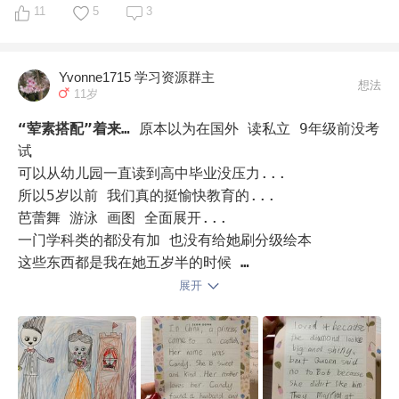
作，身处知识服务行业，深知学习能力的重要性。

11
5
3
这些鸡娃的过程，就像路上的行人，看到好的，就想换，
纵观现在的成年人，有些人，靠百度学习，离开学校后再
看到高山就想爬。

Yvonne1715 学习资源群主
也不碰书，或者读书慢、看了讲不清用不出的大有人在；
想法
11岁
而有些人，懂得搭建属于自己的知识体系，高效迭代，持
所以，鸡娃，考验的不仅仅是孩子能力，其实最考验的是
续进步。人生是一场马拉松，考试从来都不是终点，每个
家长。

“荤素搭配”着来…
原本以为在国外 读私立 9年级前没考
人生阶段都有不同的功课。

试 

家长的稳定性，视野，策略，方法，最重要的还有能力，
可以从幼儿园一直读到高中毕业没压力...

所以，我希望鸡的是孩子的“学习力”“韧性”“复原力”“独
陪孩子的能力，筛选信息的能力，消费的能力，缺一不
所以5岁以前 我们真的挺愉快教育的... 

立思考的能力”…其实这更难，但值得我们全力以赴。
可。
芭蕾舞 游泳 画图 全面展开...

一门学科类的都没有加 也没有给她刷分级绘本 

这些东西都是我在她五岁半的时候 

无意刷某红书 才知道原来除了她学校里的绘本 

展开
市面上还有如此多的分级绘本...

但这个时候她已经一年级读了一半了 

我们才开始刷分级...

但是我后来发现不论她阅读提高多快 

也要等她自己的小组成员都提高了才能一起升级...
