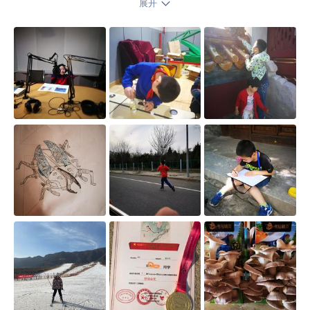
停掉了所有网课，开始疯狂鸡眼。寒假过后，朋友笑
博物馆方面，小朋友最爱国博，国家博物馆四层青铜器展
展开
问：“为什么寒假你们娘三晒黑了？”再次开学，我的鸡娃
览，我们连刷过四次，每次对着穿越千年的美丽，都被震
方式进行了极大地调整。学科方面重点放在学校，新学校
撼。地下二层基本展，我们也刷过三次。此外，因为《故
的语数外老师我都是120分的满意，所以在家语文我只抓
宫里的大怪兽》，小伙子也特别爱故宫，加上故宫的甲骨
预习和听写，数学用碎片时间进行五下的全解，英语只保
文博士阿姨特别喜欢心岭，每次大展，小朋友一定去故
留听力和每周50分钟的世界历史外教课。课外时间大多被
宫。每年必去的是故宫和国博。

运动类填满：每天早上7:20到校，进行1小时篮球训练，
音乐体育方面，在学校参加田径队，我们自己私教学了游
每天下午50分钟大课间篮球训练，周一周二下午放学后
泳，学过武术，今年开始学篮球。体育健康测试从67分到
1.5小时网球，周三周四下午放学后继续1小时篮球，周五
99分。合唱团从苗苗团开始，今年终于跟团比赛。

周六晚上两小时游泳，周六早上2h网球，周天晚上2h自由
素质外，我们对学业从三年级开始抓紧，英语奥数一个不
搏击。运动帮我无形中就解决了一天至少2h的户外难题。
少，今年还加上了《古文观止》。

如此大的运动量迫使我必须保证她的睡眠时间，所以每天
图一，小朋友去北京广播电台讲故事，录制音频。图二，
九点之前必定已经关灯上床。

参加学校科技嘉年华，超爱科学课和昆虫。

        这学期是全家所有人都满意且舒服的鸡娃岁
图三，终于可以摸到螭吻（不知准确不），儿子一定要抱
月：每天中午只要不下雨，爸爸就开车和我去学校，她在
妹妹摸一摸，自己再摸一摸。

小饭桌吃完午饭，我们在大操场上一起疯，休息的时候学
图四，随手画爸爸送的机械甲虫。

习15分钟左右数学，两点十分她再回学校，我和爸爸开车
图五，疫情期间，除了坚持爬山，每天的素质运动，跑步
回来，正好两点半接着上班。每天放学后我带着老二去找
没停。
