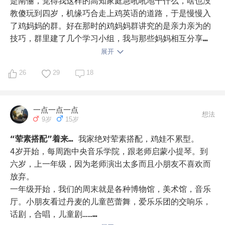
是南俪，觉得我这样的高知家庭急吼吼地干什么，啥也没
教傻玩到四岁，机缘巧合走上鸡英语的道路，于是慢慢入
了鸡妈妈的群。好在那时的鸡妈妈群讲究的是亲力亲为的
技巧，群里建了几个学习小组，我与那些妈妈相互分享游
戏手段，快乐鸡娃。快上小学了，奥数的风刮起来了，好
展开
在我地处偏僻，学而思迟迟没来开拓这片荒地，那时也没
26
29
18
有什么网课，我只能继续亲力亲为刷奥数。二年级去了美
国，大环境的熏陶下只得鸡起了体育。爸爸是个运动爱好
者，对于我鸡体育那是举双手赞成。等三年级回国数学老
一点一点一点
本吃完了，语文没听过大语文没搞过文言文，作文一塌糊
想法
9岁
15岁
涂，我变成了田雨岚，一项一项永远也做不完妈妈的作
业。新冠疫情爆发，教育环境发生巨大变化，网课形式普
“荤素搭配”着来…
我家绝对荤素搭配，鸡娃不累型。

照了祖国大地，我也乘机享受了一把一线城市的名师。跟
4岁开始，每周跑中央音乐学院，跟老师启蒙小提琴。到
着机构的好处就是进度和质量都有保障，老母亲可以从主
六岁，上一年级，因为老师演出太多而且小朋友不喜欢而
力位置上撤下来，只需打配合。而另一方面则是身不由己
放弃。

地像个陀螺，永远停不下来，我又心疼孩子又禁不住一次
一年级开始，我们的周末就是各种博物馆，美术馆，音乐
一次责怪孩子的效率。终于，孩子没有发出反抗，但是她
厅。小朋友看过丹麦的儿童芭蕾舞，爱乐乐团的交响乐，
的眼睛发出了无声的反抗，我一顿恶补近视的科学知识，
话剧，合唱，儿童剧……
