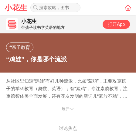
小花生
小花生
打开App
带孩子读书学英语的地方
#亲子教育
“鸡娃”，你是哪个流派
从社区里知道“鸡娃”有好几种流派，比如“荤鸡”，主要攻克孩
子的学科教育（奥数、英语）；有“素鸡”，专注素质教育，注
重德智体美全面发展，还有花友发明的新词儿“豪放不鸡”，就
是比较随意，不怎么“鸡娃”… 说说你是哪一派吧，唠唠嗑儿…
展开
讨论焦点