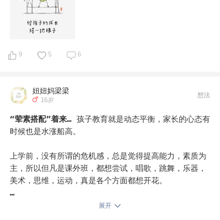
虽说不鸡，我们的学习生活也很忙，好像也没闲着。这个
暑假，孩子一放假就按惯例做了暑假任务清单，画了思维
导图，列了具体到每天时间的行动计划，包括他的娱乐活
动，看他喜欢的节目和电影，还有各种书，规划一些好玩
的活动。进入三年级，他开始接触正式的英语课，明显感
9
5
6
觉会吃力，我觉得这是锻炼学习能力的好机会——挑战都是
学习的机会。孩子总结分析了各方面不足，制订了自己的
妞妞妈梁梁
追赶计划，一点点慢慢来。我想这个克服困难的过程是很
想法
16岁
宝贵的，如果他未来遇到其他挫折和难题，也一样不会害
怕。

“荤素搭配”着来…
孩子教育就是动态平衡，家长的心态有
时候也是水涨船高。

我认为鸡与不鸡是个伪命题，孩子终将成年且成人，他们
面对的是充满不确定性的未来社会，究竟需要什么样的能
上学前，没有所谓的危机感，总是觉得提高能力，素质为
力才能生存与发展？我想我们也都是摸着石头过河，真正
主，所以但凡是课外班，都想尝试，唱歌，跳舞，乐器，
的答案要到30年、40年后才见分晓。

美术，思维，运动，真是各个方面都想开花。

虽说不那么鸡，但我们也重视学习和身心健康成长。我自
上学后，慢慢年级越高越觉得，成绩才是关键，大语文，
展开
己就是心理学专业出身，全职做家庭教育和心理咨询的工
奥数，英语这是基本，还想再超前弄点其他。
