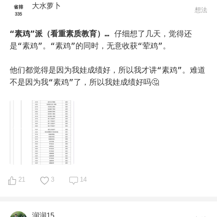
大水萝卜
学科方面，一直坚信英语要从小学。娃的英语也是一路顺
想法
风，自然习得。

英语辅导班试听过几家，最终仍然决定自鸡。陪孩子一起
“素鸡”派（看重素质教育）…
仔细想了几天，觉得还
读英文书，一起看英文电影，一起看英文视频课，一起看
是“素鸡”。“素鸡”的同时，无意收获“荤鸡”。

英文新闻。学习英文的同时，亲子交流，学科学习都提升
了。这是报任何辅导班都不能获得的副产品。

他们都觉得是因为我娃成绩好，所以我才讲“素鸡”。难道
对于奥数，一直处于徘徊状态。所以一到三年级没有参加
不是因为我“素鸡”了，所以我娃成绩好吗🤔
任何数学培训班。四年级时，互联网教育兴起。网校做老
师的同学推荐下，开始网课浅奥学习。到六年级，网校开
了超班。孩子有幸在六年级接触了真正的奥数难度。虽然
学起来有些吃力，但是孩子在知不足中，慢慢提升。并不
想给他太多压力。也不会参加任何数学类竞赛。只是希望
他能知道天外有天。

借用《小舍得》里的情节。孩子质问家长：妈妈爱的不是
我，而是考100分的我。真是灵魂拷问。

21
3
14
希望家长们爱的是娃本身，而不是品学兼优的娃。

孩子的成长只有一次，家长的陪伴只有一次。舍得之中，
自有道理。
润润15