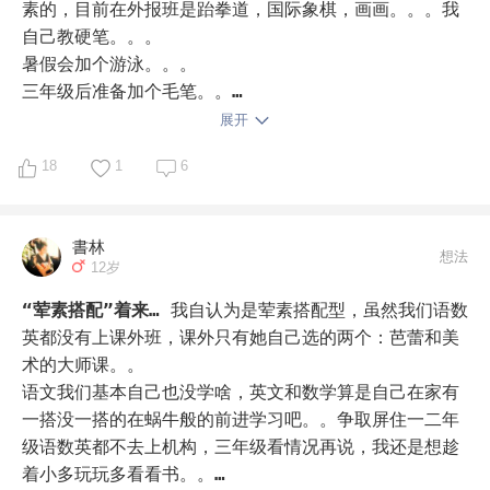
素的，目前在外报班是跆拳道，国际象棋，画画。。。我
自己教硬笔。。。

暑假会加个游泳。。。

三年级后准备加个毛笔。。

就这样。
展开
18
1
6
書林
想法
12岁
“荤素搭配”着来…
我自认为是荤素搭配型，虽然我们语数
英都没有上课外班，课外只有她自己选的两个：芭蕾和美
术的大师课。。

语文我们基本自己也没学啥，英文和数学算是自己在家有
一搭没一搭的在蜗牛般的前进学习吧。。争取屏住一二年
级语数英都不去上机构，三年级看情况再说，我还是想趁
着小多玩玩多看看书。。
