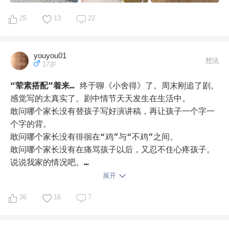
姐姐，要么一起打网球，要么就在校园里学习，晚上八点
图六，北海公园快雪堂画画。

学习就收摊儿，然后滴眼药水，我或者爸爸给人肉读历
图七，今年开始滑雪⛷。

25
13
22
史、读小说，然后吃酸奶洗漱，上床。孩子每天都跟我们
图八，工笔画，获得特别金奖。

有说不完的话，家里也听不到我的河东狮吼了，爸爸也被
图九，看过纪录片后，体验种植蘑菇🍄。

我拉进了鸡娃事业，陪着打篮球，陪着做游戏，给孩子读
梳理一下，我发现小朋友的生活真挺精彩快乐的！体验多
youyou01
想法
17岁
书讲故事。在班里，数学老师表扬她做的又快又好，同学
多，涉猎广泛😂🤣
们自然来问她在哪里上奥数，她自豪地说“我妈教”，语文
“荤素搭配”着来…
终于聊《小舍得》了。周末刚追了剧。
老师表扬她朗诵地好，同学问她在学主持吗，她说“我妈
感觉写的太真实了。剧中情节天天发生在生活中。

教”，英语课上的小演讲惊艳全班，同学们问她咋学的，
敢问哪个家长没有替孩子写好演讲稿，再让孩子一个字一
她说“我妈教”，这就是对我最大的褒奖了吧！孩子不止一
个字的背。

次地跟我说：妈妈，我太幸福了！谢谢，真的，谢谢婆婆
敢问哪个家长没有徘徊在“鸡”与“不鸡”之间。

始终在孩子面前支持我，谢谢老公能承担他力所能及的亲
敢问哪个家长没有在痛骂孩子以后，又忍不住心疼孩子。

子时光，谢谢孩子能忘记我曾经的偏执和不理智！很庆
说说我家的情况吧。

幸，在小高我们费爸费妈地荤素搭配，全家愉快鸡娃！
身处北京最佛系的区，比邻北京最疯狂的区。

展开
从学前到现在六年级，我的心态也有摇摆不定的时候。

36
16
7
学前时候，学画画，学电子琴，学书法。试过一圈发现，
唯有画画时候，孩子眼中闪现着专注的光。所以，其他兴
趣班都砍掉了，一直坚持素描和色彩，计划坚持到初中。
