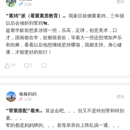
想法
10岁
“素鸡”派（看重素质教育）…
我家目前侧重素鸡，三年级
以后会倾斜到荤鸡🐔。

趁着学龄前想多涉猎一些，乐高，足球，创意美术，口
才，国画都在学，娃都很喜欢，等着大一些还想增加声乐
和街舞，看看以后他想继续坚持哪项，我都支持。身心健
康，才能更好的前行！
20
5
榛榛妈妈
想法
12岁
“荤素搭配”着来…
算这会吧。。。但又不是特别荤和特别
素。。。

荤的都是妈妈牌的。。。老母亲亲自上阵乱搞一通。。。
