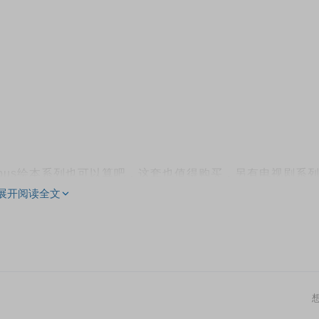
ol bus绘本系列也可以算吧，这套也值得购买，另有电视剧系
展开阅读全文