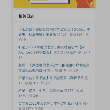
相关日志
【汇总贴】原版英文书的精读笔记（含分级、桥
梁书、初章书等）更新版
赞121 · 收藏934 · 评
论19
听读了200+本桥梁书后，顺利站稳初章【附
AR、Lexile和字数表】
赞312 · 收藏3149 · 评论
97
整理一下家里桥梁书&初章书的难度排序和使用
方法以及挑书疑问
赞6 · 收藏10 · 评论9
桥梁书🆚初章书🆚中章书🆚高章书裸听书单
赞
12 · 收藏263 · 评论2
桥梁、初章、中章、高章书单
赞177 · 收藏
1839 · 评论6
英文篇2022年朵朵的百本桥梁初章计划
赞18 ·
收藏137 · 评论8