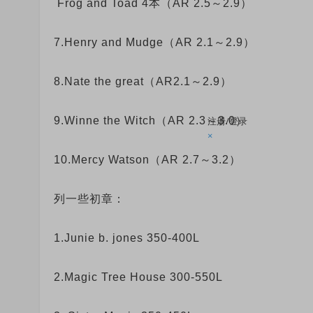
Frog and Toad 4本（AR 2.5～2.9）
7.Henry and Mudge（AR 2.1～2.9）
8.Nate the great（AR2.1～2.9）
9.Winne the Witch（AR 2.3～3.0）
注册/登录
×
10.Mercy Watson（AR 2.7～3.2）
列一些初章：
1.Junie b. jones 350-400L
2.Magic Tree House 300-550L