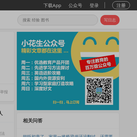
下载App
公众号
登录
注册
写日志
举报
人
相关问答
想法
能听初章了，家里一堆桥梁书还没翻过，还需要