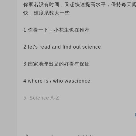
你家若没有时间，又想快速提高水平，保持每天
快，难度系数大一些
boxcar children（前几本可以买，最好借阅）
1.你看一下，小花生也在推荐
horrid Henry（借阅）
2.let's read and find out science
Julie b johns（借阅）……
3.国家地理出品的好看有保证
括号内为个人意见，初章说实话不是很值得买，who w
足矣，不值得买太多，不像经典中章比较多，值
4.where is / who wascience
5. Science A-Z
6.nonficition Gk~6
…