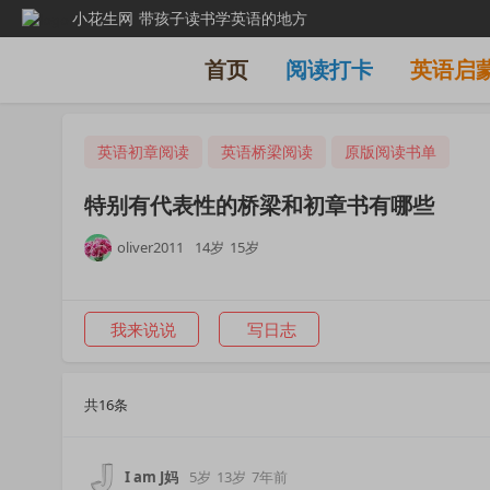
小花生网
带孩子读书学英语的地方
首页
阅读打卡
英语启
英语初章阅读
英语桥梁阅读
原版阅读书单
特别有代表性的桥梁和初章书有哪些
oliver2011
14岁
15岁
我来说说
写日志
共16条
I am J妈
5岁
13岁
7年前