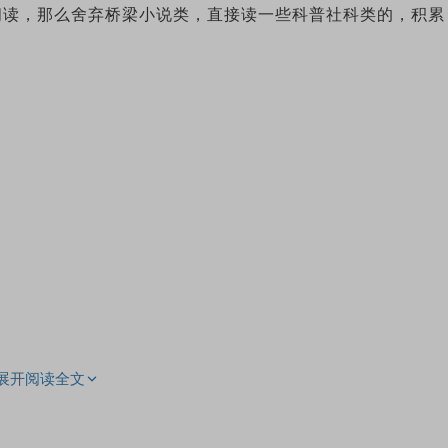
阅读，那么舍弃桥梁小说类，直接读一些科普社科类的，积累
as who这种nonfiction初章系列也最好看娃的兴趣买几
得买的也多
展开阅读全文