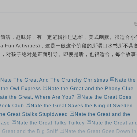
人物语言简洁，趣味好，有一定逻辑推理思维，美式幽默。很适合小
Fun Activities)，这是一般这个阶段的所谓口水书所不具
套，对孩子绝对是正面引导。即便是听，也很适合，每个故事
Nate The Great And The Crunchy Christmas
Nate the
 the Owl Express
Nate the Great and the Phony Clue
ate the Great, Where Are You?
Nate the Great Goes
 Book Club
Nate the Great Saves the King of Sweden
the Great Stalks Stupidweed
Nate the Great and the
Case
Nate the Great Talks Turkey
Nate the Great an
 Great and the Big Sniff
Nate the Great Goes Down in