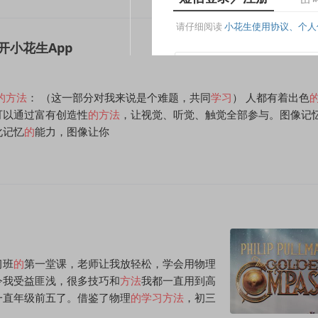
的
方法
： （这一部分对我来说是个难题，共同
学习
） 人都有着出色
可以通过富有创造性
的
方法
，让视觉、听觉、触觉全部参与。图像记
化记忆
的
能力，图像让你
习班
的
第一堂课，老师让我放轻松，学会用物理
令我受益匪浅，很多技巧和
方法
我都一直用到高
一直年级前五了。借鉴了物理
的
学习方法
，初三