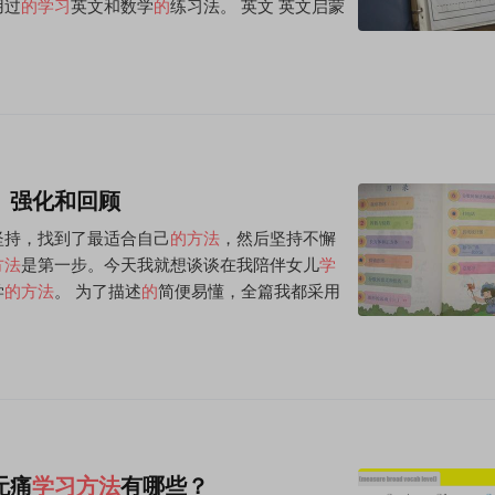
用过
的
学习
英文和数学
的
练习法。 英文 英文启蒙
、强化和回顾
坚持，找到了最适合自己
的
方法
，然后坚持不懈
方法
是第一步。今天我就想谈谈在我陪伴女儿
学
学
的
方法
。 为了描述
的
简便易懂，全篇我都采用
无痛
学习方法
有哪些？