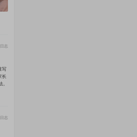
日志
谁写
家长
法。
日志