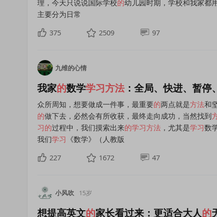
理，今天只说说国际学校
的
幼儿园时期，学校和我家都
主要分为日常
375
2509
97
九维的心情
我家
的
数学
学习方法
：全局、快进、暂停
众所周知，想要做成一件事，最重要
的
两点就是
方法
和
的
做下去，必然会有所收获，最终走向成功，当然找到
习
的
过程中，我们摸索出来
的
学习方法
，尤其是
学习
数
我们
学习
《数学》（人教版
227
1672
47
小风吹
15岁
想提高英文
的
家长看过来：更适合大人
的