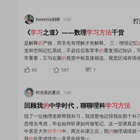
Sweetie妈咪
10岁
《
学习
之道》——数理
学习方法
干货
是解释
的
产物，而非先有理解才有解释。 三：增强记忆
觉和空间记忆系统，不必仅仅靠草率
的
重复强记知识，
常重要，它与右脑
的
视觉中枢直接相连。视觉区域有强
63
597
7
时光里的夏日
12岁
回顾我
的
中学时代，聊聊理科
学习方法
找了一位物理老师帮我补习，我清楚地记得我在那个补
思维去考虑，学会如何听课如何做笔记。这一堂课真是
中甚至大学
的
学习
中。两次补课之后，我
的
物理成绩就
我
的
化学成绩也一直是年级第一