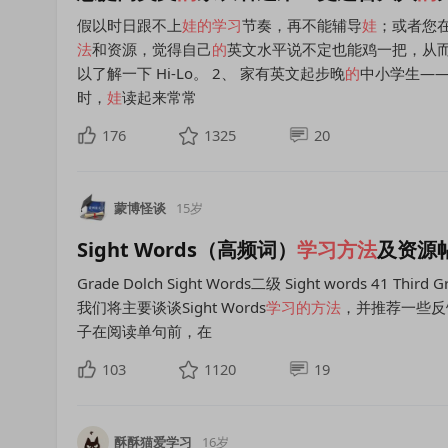
假以时日跟不上
娃
的
学习
节奏，再不能辅导
娃
；或者您
法
和资源，觉得自己
的
英文水平说不定也能鸡一把，从
以了解一下 Hi-Lo。 2、 家有英文起步晚
的
中小学生—
时，
娃
读起来常常
176
1325
20
蒙博怪谈
15岁
Sight Words（高频词）
学习方法
及资源
Grade Dolch Sight Words二级 Sight words 41 Third 
我们将主要谈谈Sight Words
学习
的
方法
，并推荐一些反
子在阅读单句前，在
103
1120
19
酥酥猫爱学习
16岁