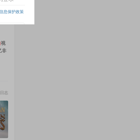
日志
的
视
忆非
日志