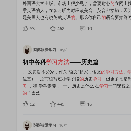
外国语大学出版。市场上很少见了，需要耐心
的
在网上
学英语的人，在练习听力时应该美音、英音都接触，因
是美国人也有说英式英语
的
。那么你自己
的
语音要始终
53
468
10
酥酥猫爱学习
16岁
初中各科
学习方法
——历史篇
。 文史哲不分家，作为“语文”起家，语文
的
学习方法
、
位置），之前也写过小学阶段
的
历史
学习
，但更多地是针
习
”，和“学科素养”。 一、历史是什么 在
学习
一门课程之
的
？当然
52
445
16
酥酥猫爱学习
16岁