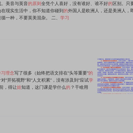
找。美音与英音
的
原则
全凭个人喜好，没有谁好、谁不好
的
区别。只
为在现实生活中，你不知道你碰到
的
外国人是欧洲人，还是美洲人，
遵循一种，不要英美混杂。 二、
学习
学习
理念
写了很多（始终把语文排在“头等重要”
的
对“开拓视野”和“人文积累”，没有涉及到“应试
学
前，得让
娃
知道，这门课是学什么
的
？干啥用