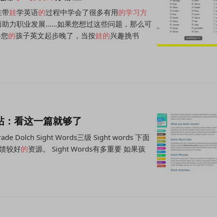
在带
娃
学英语
的
过程中学会了很多有用
的
学习方
而助力职业发展……如果您想过这些问题，那么可
—您
的
孩子英文起步晚了，当按
娃
的
兴趣挑书
帖：看这一篇就够了
Grade Dolch Sight Words三级 Sight words 下面
馈较好
的
资源。 Sight Words有多重要 如果孩