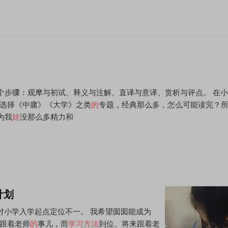
个步骤：观摩与初试、释义与注解、直译与意译、赏析与评点。 在
有选择《中庸》《大学》之类
的
专题，经典那么多，怎么可能读完？
为我
娃
没那么多精力和
计划
对小学入学起点定位不一。 我希望囡囡能成为
跟着老师
的
事儿，而
学习方法
到位、将来跟着老