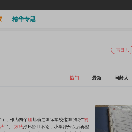
蒙
精华专题
写日志
热门
最新
同龄人
生了，作为两个
娃
都淌过国际学校这滩“浑水”
的
法
了。
方法
好坏暂且不论，小学部分以后再整