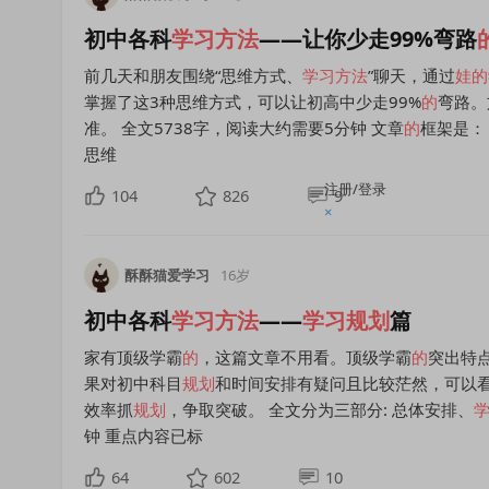
初中各科
学习方法
——让你少走99%弯路
前几天和朋友围绕“思维方式、
学习方法
”聊天，通过
娃
的
掌握了这3种思维方式，可以让初高中少走99%
的
弯路。
准。 全文5738字，阅读大约需要5分钟 文章
的
框架是：
思维
注册/登录
104
826
9
×
酥酥猫爱学习
16岁
初中各科
学习方法
——
学习
规划
篇
家有顶级学霸
的
，这篇文章不用看。顶级学霸
的
突出特
果对初中科目
规划
和时间安排有疑问且比较茫然，可以
效率抓
规划
，争取突破。 全文分为三部分: 总体安排、
钟 重点内容已标
64
602
10