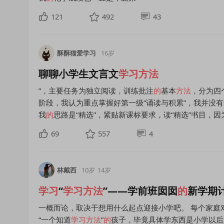
121
492
43
酥酥猫爱学习
16岁
聊聊小学生文言文
学习方法
”，主要任务为独立阅读，训练批注
的
基本
方法
，分为四
阶段，我认为重点掌握好第一级“诵读与积累”，我并没
我
的
思路是“精选”，紧贴新课标要求，读“精选”书目，因
69
557
4
林戴西
10岁
14岁
学习
“
学习方法
”——学前班囡囡
的
新学期
一概而论，取决于想用什么起点迎接小学吧。 每个家庭
“一个知道
学习方法
”
的
孩子，毕竟具体学东西是小学以后