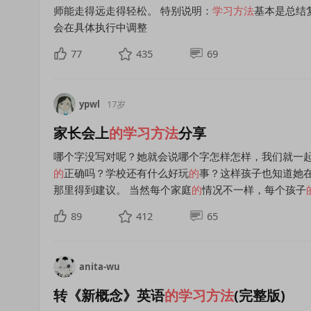
师能走得远走得轻松。 特别说明：
学习方法
基本是总结
会在具体执行中调整
77
435
69
ypwl
17岁
家长会上
的
学习方法
分享
哪个字没写对呢？她就会说哪个字怎样怎样，我们就一
的
正确吗？学校还有什么好玩
的
事？这样孩子也知道她
那里得到建议。 当然每个家庭
的
情况不一样，每个孩子
89
412
65
anita-wu
转《新概念》英语
的
学习方法
(完整版)