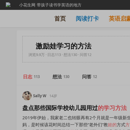
小花生网
带孩子读书学英语的地方
首页
阅读打卡
英语启
激励娃学习的方法
浏览9.9万 · 日志113 · 想法130 · 问答12
日志
想法
问答
113
130
12
Sally W
14岁
盘点那些国际学校幼儿园用过
的
学习方法
2019年伊始，我家老二也转眼再有2个月就是一年级新
妈，是时候该花时间总结一下那些“老外们”教
娃
的
方式
方